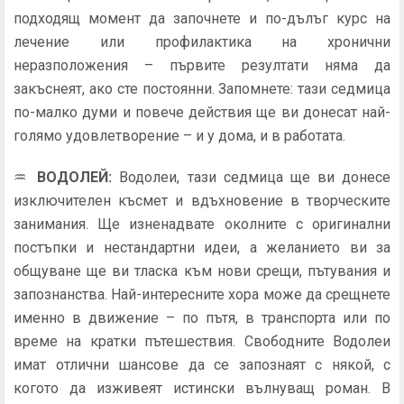
подходящ момент да започнете и по-дълъг курс на
лечение или профилактика на хронични
неразположения – първите резултати няма да
закъснеят, ако сте постоянни. Запомнете: тази седмица
по-малко думи и повече действия ще ви донесат най-
голямо удовлетворение – и у дома, и в работата.
♒
ВОДОЛЕЙ
:
Водолеи, тази седмица ще ви донесе
изключителен късмет и вдъхновение в творческите
занимания. Ще изненадвате околните с оригинални
постъпки и нестандартни идеи, а желанието ви за
общуване ще ви тласка към нови срещи, пътувания и
запознанства. Най-интересните хора може да срещнете
именно в движение – по пътя, в транспорта или по
време на кратки пътешествия. Свободните Водолеи
имат отлични шансове да се запознаят с някой, с
когото да изживеят истински вълнуващ роман. В