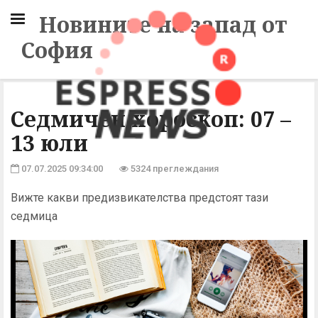
Новините на запад от
София
Седмичен хороскоп: 07 –
13 юли
07.07.2025 09:34:00
5324 преглеждания
Вижте какви предизвикателства предстоят тази
седмица