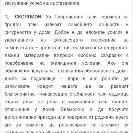
заслужени успехи в състезанията.
♏
СКОРПИОН
:
За Скорпионите тази седмица на
преден план излизат семейните ценности и
сигурността у дома. Добре е да вложите усилия в
укрепването на финансовото положение на
семейството – предстоят ви възможности да уредите
важни материални въпроси, особено свързани с
подобряване на жилищните условия. Ако сте
обмисляли покупка на техника или обновяване у дома,
дните са подходящи – дори и ако решите да
използвате кредит, нещата ще се развият
благоприятно. Финансовата стабилност тази седмица
върви ръка за ръка с хармонията във вашите
отношения у дома. Възможно е да получите
допълнителни приходи или подкрепа от роднини, което
ще ви помогне да реализирате по-големите си
семейни планове. Времето е подходящо и за ремонтни