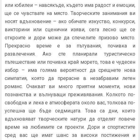
или юбилеи – навсякъде, където има радост и емоции,
ще се чувствате на място. Творческите занимания ви
носят вдъхновение – ако обичате изкуство, конкурси,
викторини или сценични изяви, сега лесно ще се
откроите и дори може да спечелите призово място.
Прекрасно време е за пътувания, почивка и
развлечения. Ако сте планирали туристическо
пътешествие или почивка край морето, това е чудесен
избор – има голяма вероятност да срещнете нова
симпатия, която да прерасне в незабравим летен
романс. Очакват ви много приятни моменти, нови
познанства и вълнуващи преживявания. Колкото по-
свободна и лека е атмосферата около вас, толкова по-
успешна ще бъде седмицата. Това са дни, които
вдъхновяват творческите натури да отделят повече
време на любимите си проекти. Дори и спортистите
сред вас ще имат шанс за високи постижения и