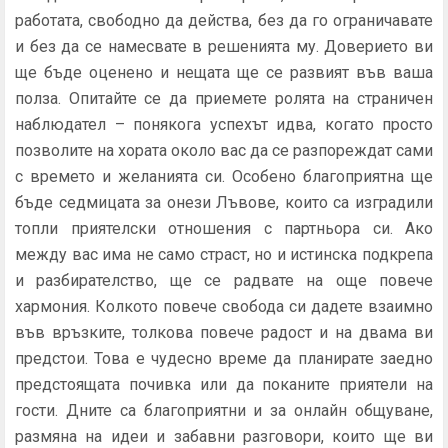
работата, свободно да действа, без да го ограничавате
и без да се намесвате в решенията му. Доверието ви
ще бъде оценено и нещата ще се развият във ваша
полза. Опитайте се да приемете ролята на страничен
наблюдател – понякога успехът идва, когато просто
позволите на хората около вас да се разпореждат сами
с времето и желанията си. Особено благоприятна ще
бъде седмицата за онези Лъвове, които са изградили
топли приятелски отношения с партньора си. Ако
между вас има не само страст, но и истинска подкрепа
и разбирателство, ще се радвате на още повече
хармония. Колкото повече свобода си дадете взаимно
във връзките, толкова повече радост и на двама ви
предстои. Това е чудесно време да планирате заедно
предстоящата почивка или да поканите приятели на
гости. Дните са благоприятни и за онлайн общуване,
размяна на идеи и забавни разговори, които ще ви