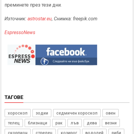
преминете през тези дни.
Източник:
astrostar.eu
, Снимка: freepik.com
EspressoNews
ТАГОВЕ
хороскоп
зодии
седмичен хороскоп
овен
телец
близнаци
рак
лъв
дева
везни
скорпион
стрелец
козирог
водолей
риби