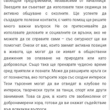
свободни предприемачи, независими от началници.
Звездите ви съветват да използвате тази седмица за
активно общуване с околните. Ще успеете да
създадете полезни контакти, с чиято помощ ще решите
много важни въпроси. Не се притеснявайте да
използвате деловите и социалните си връзки, ако не
можете да се справите сами – със сигурност ще ви
помогнат. Онези от вас, които заемат активна позиция
в живота, ще могат да се изявят в обществени
движения за опазване на природата или като
доброволци. Също така ще прекарате чудесно време
сред приятели и познати. Може да разширите кръга си
от познанства, ако потърсите хора със сходни интереси.
Тези търсения могат да ви отведат в клубове по
интереси, творчески групи за танци, спорт или други
занимания. Това са дни, в които сте заобиколени от
добронамерени хора, готови да ви окажат съдействие
във всякакви въпроси.