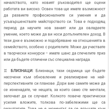
началството, като новият ръководител ще оцени
работата ви високо. Освен това ще имате възможност
да развиете професионалните си умения и да
усъвършенствате майсторството си. Това е подходящ
период да научите нов занаят или да овладеете
умение, което може да ви носи допълнителен доход. В
тези дни е възможно и подобряване на отношенията в
семейството, особено с родителите. Може да участвате
в творчески конкурси – имате шанс да спечелите приз
или да бъдете отличени със специална награда.
♊
БЛИЗНАЦИ
:
Близнаци, тази седмица ще бъдете
насочени към обновление и реализиране на най-
перспективните си планове. Дори вие самите може да
се изненадате, че нещата, за които само сте мечтали,
започват да се случват. Колкото повече практически
усилия вложите, толкова по-забележими ще са
резултатите. Това не е моментът да се връщате към