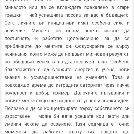
миналото или да се вглеждате прекалено в стари
грешки – най-успешната посока за вас е бъдещето.
Сега личните ви инициативи имат особена сила и
значение. Мислете за онова, което искате да
постигнете, и работете целенасочено, за да се
приближите до мечтите си. Фокусирайте се върху
начинания, които може да не дават мигновен резултат,
но обещават успех в по-дългосрочен план. Особено
благоприятно е да вложите енергия в учене, нови
знания и усъвършенстване на уменията. Това е
подходящо време да изградите авторитет чрез лична
почтеност и добър пример. Далечните пътувания и
новите места също ще ви донесат успех и свежи идеи.
Полезно е да се концентрирате върху собственото си
израстване – може би вече усещате кои черти или
умения искате да развиете. Тази седмица е точно
моментът да работите върху тях, защото ще