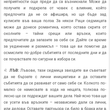
неприятности още преди да са възникнали. Може да
получите и подкрепа от човек с влияние, който
предпочита да не се афишира, но ще бъде зад
кулисите във ваша полза. За някои Раци седмицата
може да донесе романтика, която остава скрита от
околните – тайни срещи или връзки, които
предпочитате да запазите за себе си. Дайте си време
за уединение и размисъл – това ще ви помогне да
осмислите по-добре събитията от последните дни и да
се почувствате по-сигурни в избора си.
♌
ЛЪВ
:
Лъвове, тази седмица звездите ви съветват
да не бързате с лични инициативи и да оставите
събитията да се развиват от само себе си. Колкото по-
малко се намесвате в хода на нещата, толкова по-
лесно ще се подреждат вашите дела. Най-ясно това ще
се усети във връзките – независимо дали са лични,
или делови. Оставете партньора си, било в брака или в