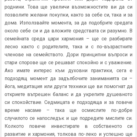
роднини. Това ще увеличи възможностите ви да си
позволите желани покупки, както за себе си, така и за
дома. Използвайте момента, за да подобрите средата
около себе си и да вложите средствата си разумно. В
семейната среда цари хармония – ще се разбирате
лесно както с родителите, така и с по-възрастните
членове на семейството. Дори принципни въпроси и
стари спорове ще се решават спокойно и с уважение.
Ако имате интерес към духовни практики, сега е
подходящ момент да задълбочите заниманията си –
йога, медитация или други техники ще ви помогнат да
откриете вътрешен баланс и да укрепите душевното
си спокойствие. Седмицата е подходяща и за повече
време насаме – така ще осмислите по-добре
случилото се напоследък и ще подредите мислите си.
Колкото повече инвестирате в собственото си
развитие и хармония, толкова по-леко и успешно ще