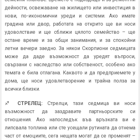
дейности, освежаване на жилището или инвестиция в
нови, по-икономични уреди и системи. Ако имате
градина или двор, работата на открито ще ви носи
удоволствие и ще сближи цялото семейство – ще
остане време и за общи занимания, и за спокойни
летни вечери заедно. За някои Скорпиони седмицата
може да даде възможност да уредят въпроси,
свързани с наследство или собственост, особено ако
темата е била отлагана. Каквото и да предприемете у
дома, ще носи удовлетворение и трайна полза за
всички близки.
♐
СТРЕЛЕЦ:
Стрелци, тази седмица ви носи
възможност да заздравите партньорските си
отношения. Ако напоследък във връзката ви е
липсвала топлина или сте усещали рутината да отнема
част от емоциите, сега нещата могат да се променят –