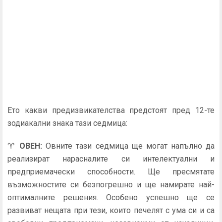
Ето какви предизвикателства предстоят пред 12-те
зодиакални знака тази седмица:
♈
ОВЕН
:
Овните тази седмица ще могат напълно да
реализират нарасналите си интелектуални и
предприемачески способности. Ще пресмятате
възможностите си безпогрешно и ще намирате най-
оптималните решения. Особено успешно ще се
развиват нещата при тези, които печелят с ума си и са