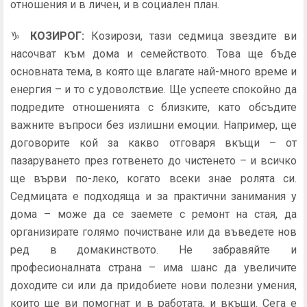
отношения и в личен, и в социален план.
♑
КОЗИРОГ
:
Козирози, тази седмица звездите ви
насочват към дома и семейството. Това ще бъде
основната тема, в която ще влагате най-много време и
енергия – и то с удоволствие. Ще успеете спокойно да
подредите отношенията с близките, като обсъдите
важните въпроси без излишни емоции. Например, ще
договорите кой за какво отговаря вкъщи – от
пазаруването през готвенето до чистенето – и всичко
ще върви по-леко, когато всеки знае ролята си.
Седмицата е подходяща и за практични занимания у
дома – може да се заемете с ремонт на стая, да
организирате голямо почистване или да въведете нов
ред в домакинството. Не забравяйте и
професионалната страна – има шанс да увеличите
доходите си или да придобиете нови полезни умения,
които ще ви помогнат и в работата, и вкъщи. Сега е