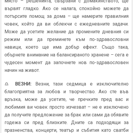
място – решенията, свързани с домакинството, ще
вървят гладко. Ако се налага, спокойно можете да
потърсите помощ за дома – ще намерите правилния
човек, който да ви облекчи с ежедневните задачи.
Може да усетите желание да промените дневния си
режим или да преминете към по-здравословни
навици, което ще има добър ефект. Също така,
обърнете внимание на балансираното хранене – сега е
чудесен момент да започнете нов по-здравословен
начин на живот.
♎
ВЕЗНИ
:
Везни, тази седмица е изключително
благоприятна за любов и творчество. Ако сте във
връзка, може да усетите, че пречките пред вас и
любимия ви човек просто изчезват – не е изключено
да получите предложение за брак или сами да обявите
годежа си пред близките. Дните са подходящи за
празненства, концерти, театър и събития като сватби