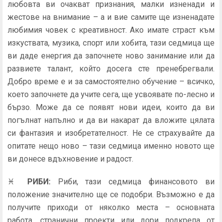
любовта ви очакват признания, малки изненади и
жестове на внимание – а и вие самите ще изненадате
любимия човек с креативност. Ако имате страст към
изкуствата, музика, спорт или хобита, тази седмица ще
ви даде енергия да започнете ново занимание или да
развиете талант, който досега сте пренебрегвали.
Добро време е и за самостоятелно обучение – всичко,
което започнете да учите сега, ще усвоявате по-лесно и
бързо. Може да се появят нови идеи, които да ви
погълнат напълно и да ви накарат да вложите цялата
си фантазия и изобретателност. Не се страхувайте да
опитате нещо ново – тази седмица именно новото ще
ви донесе вдъхновение и радост.
♓
РИБИ
:
Риби, тази седмица финансовото ви
положение значително ще се подобри. Възможно е да
получите приходи от няколко места – основната
работа, странични проекти или дори подкрепа от