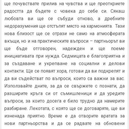
ще почувствате прилив на чувства и ще преоткриете
радостта да бъдете с човека до себе си. Сякаш
любовта ви ще се събуди отново, а дребните
недоразумения ще отстъпят място на хармонията. Тази
нова близост ще се отрази не само на атмосферата
вкъщи, но и на практическите въпроси – партньорът ви
ще бъде отговорен, надежден и ще поеме
инициативата при нужда. Седмицата е благоприятна и
за създаване и укрепване на социални и делови
контакти. Ще се появят хора, готови да ви подкрепят и
да ви съдействат по въпроси, които са важни за вас.
Използвайте дните, за да се свържете с познати, да
разширите кръга си от съмишленици и да уредите
въпроси, за които досега е било трудно да намерите
разбиране. Лекотата, с която ще се договаряте, ще ви
изненада приятно. Време е да отворите вратата за
нови партньорства и да се радвате на обновени