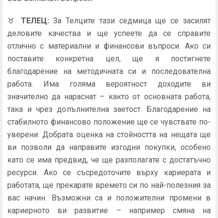
♉
ТЕЛЕЦ
:
За Телците тази седмица ще се засилят
деловите качества и ще успеете да се справите
отлично с материални и финансови въпроси. Ако си
поставите конкретна цел, ще я постигнете
благодарение на методичната си и последователна
работа. Има голяма вероятност доходите ви
значително да нараснат – както от основната работа,
така и чрез допълнителна заетост. Благодарение на
стабилното финансово положение ще се чувствате по-
уверени. Добрата оценка на стойността на нещата ще
ви позволи да направите изгодни покупки, особено
като се има предвид, че ще разполагате с достатъчно
ресурси. Ако се съсредоточите върху кариерата и
работата, ще прекарате времето си по най-полезния за
вас начин. Възможни са и положителни промени в
кариерното ви развитие – например смяна на