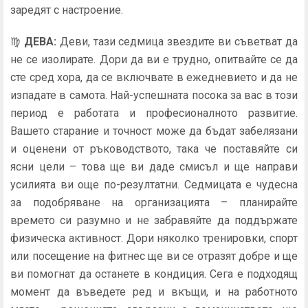
заредят с настроение.
♍
ДЕВА
:
Деви, тази седмица звездите ви съветват да
не се изолирате. Дори да ви е трудно, опитвайте се да
сте сред хора, да се включвате в ежедневието и да не
изпадате в самота. Най-успешната посока за вас в този
период е работата и професионалното развитие.
Вашето старание и точност може да бъдат забелязани
и оценени от ръководството, така че поставяйте си
ясни цели – това ще ви даде смисъл и ще направи
усилията ви още по-резултатни. Седмицата е чудесна
за подобряване на организацията – планирайте
времето си разумно и не забравяйте да поддържате
физическа активност. Дори няколко тренировки, спорт
или посещение на фитнес ще ви се отразят добре и ще
ви помогнат да останете в кондиция. Сега е подходящ
момент да въведете ред и вкъщи, и на работното