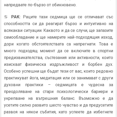
напредвате по-бързо от обикновено.
♋
РАК
:
Раците тази седмица ще се отличават със
способността си да реагират бързо и интуитивно на
всякакви ситуации. Каквото и да се случи, ще запазите
самообладание и ще намерите най-подходящия изход,
дори когато обстоятелствата са напрегнати. Това е
много подходящ момент да се включите в спортни
предизвикателства, състезания или активности, които
изискват физическа издръжливост и борбен дух.
Особено успешни ще бъдат тези от вас, които редовно
практикуват йога, медитация или се занимават с други
духовни практики – седмицата е чудесна за
преодоляване на стари психологически бариери и
укрепване на вътрешния баланс. Възможно е да
усетите силно развито шесто чувство и да предусетите
развоя на някои събития, като успеете да избегнете