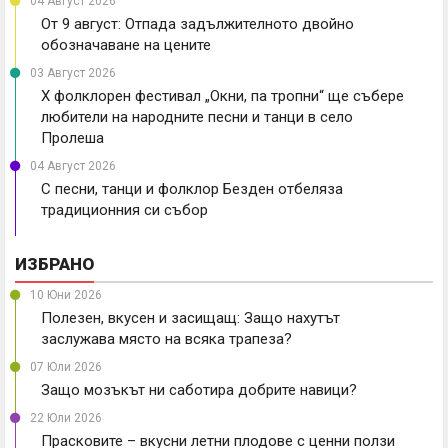
04 Август 2026
От 9 август: Отпада задължителното двойно
обозначаване на цените
03 Август 2026
X фолклорен фестивал „Окни, па тропни“ ще събере
любители на народните песни и танци в село
Пролеша
04 Август 2026
С песни, танци и фолклор Безден отбеляза
традиционния си събор
ИЗБРАНО
10 Юни 2026
Полезен, вкусен и засищащ: Защо нахутът
заслужава място на всяка трапеза?
07 Юли 2026
Защо мозъкът ни саботира добрите навици?
22 Юли 2026
Прасковите – вкусни летни плодове с ценни ползи