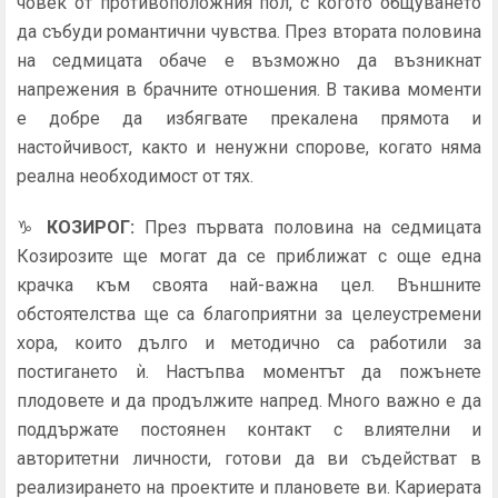
човек от противоположния пол, с когото общуването
да събуди романтични чувства. През втората половина
на седмицата обаче е възможно да възникнат
напрежения в брачните отношения. В такива моменти
е добре да избягвате прекалена прямота и
настойчивост, както и ненужни спорове, когато няма
реална необходимост от тях.
♑
КОЗИРОГ
:
През първата половина на седмицата
Козирозите ще могат да се приближат с още една
крачка към своята най-важна цел. Външните
обстоятелства ще са благоприятни за целеустремени
хора, които дълго и методично са работили за
постигането ѝ. Настъпва моментът да пожънете
плодовете и да продължите напред. Много важно е да
поддържате постоянен контакт с влиятелни и
авторитетни личности, готови да ви съдействат в
реализирането на проектите и плановете ви. Кариерата