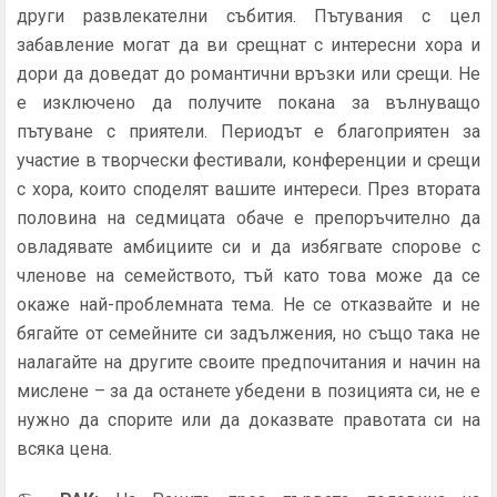
други развлекателни събития. Пътувания с цел
забавление могат да ви срещнат с интересни хора и
дори да доведат до романтични връзки или срещи. Не
е изключено да получите покана за вълнуващо
пътуване с приятели. Периодът е благоприятен за
участие в творчески фестивали, конференции и срещи
с хора, които споделят вашите интереси. През втората
половина на седмицата обаче е препоръчително да
овладявате амбициите си и да избягвате спорове с
членове на семейството, тъй като това може да се
окаже най-проблемната тема. Не се отказвайте и не
бягайте от семейните си задължения, но също така не
налагайте на другите своите предпочитания и начин на
мислене – за да останете убедени в позицията си, не е
нужно да спорите или да доказвате правотата си на
всяка цена.