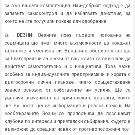
са във вашата компетенция. Най-добрият подход е да
запазите самоконтрол и да избягвате действия, за
които не сте получили покана или одобрение.
♎
ВЕЗНИ
:
Везните през първата половина на
седмицата ще имат много възможности да покажат
талантите и уменията си. Външните обстоятелства ще
са благоприятни за онези от вас, които са свикнали да
действат самостоятелно и с инициатива. Това важи
особено за индивидуалните предприемачи и хората с
дългосрочни лични планове, чието осъществяване
зависи основно от собствените им усилия. Ще се
увеличи значението на приятелските контакти, които
ще ви носят ценна информация и реална помощ. На
необвързаните Везни се препоръчва да посещават
клубове по интереси и приятелски събирания, където е
възможно да срещнат човек от противоположния пол.