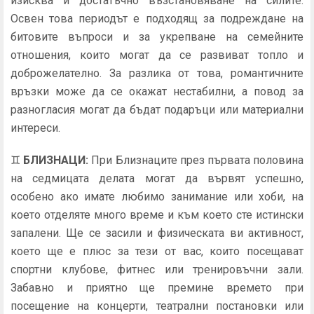
изисква и достатъчно възстановяване на силите.
Освен това периодът е подходящ за подреждане на
битовите въпроси и за укрепване на семейните
отношения, които могат да се развиват топло и
доброжелателно. За разлика от това, романтичните
връзки може да се окажат нестабилни, а повод за
разногласия могат да бъдат подаръци или материални
интереси.
♊
БЛИЗНАЦИ
:
При Близнаците през първата половина
на седмицата делата могат да вървят успешно,
особено ако имате любимо занимание или хоби, на
което отделяте много време и към което сте истински
запалени. Ще се засили и физическата ви активност,
което ще е плюс за тези от вас, които посещават
спортни клубове, фитнес или тренировъчни зали.
Забавно и приятно ще премине времето при
посещение на концерти, театрални постановки или