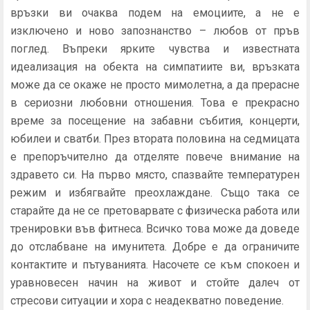
връзки ви очаква подем на емоциите, а не е
изключено и ново запознанство – любов от пръв
поглед. Въпреки ярките чувства и известната
идеализация на обекта на симпатиите ви, връзката
може да се окаже не просто мимолетна, а да прерасне
в сериозни любовни отношения. Това е прекрасно
време за посещение на забавни събития, концерти,
юбилеи и сватби. През втората половина на седмицата
е препоръчително да отделяте повече внимание на
здравето си. На първо място, спазвайте температурен
режим и избягвайте преохлаждане. Също така се
старайте да не се претоварвате с физическа работа или
тренировки във фитнеса. Всичко това може да доведе
до отслабване на имунитета. Добре е да ограничите
контактите и пътуванията. Насочете се към спокоен и
уравновесен начин на живот и стойте далеч от
стресови ситуации и хора с неадекватно поведение.