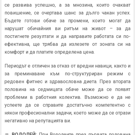
се развива успешно, а за мнозина, които очакват
повишение, се очертава шанс за дълго чакан успех.
Бъдете готови обаче за промени, които могат да
нарушат обичайния ви ритъм на живот – за да
постигнете резултати и да направите работата си по-
ефективна, ще трябва да излезете от зоната си на
комфорт и да платите определена цена.
Периодът е отличен за отказ от вредни навици, както и
за преминаване към по-структуриран режим с
редовен фитнес и здравословна диета. През втората
половина на седмицата обаче може да се появят
проблеми в работния колектив. Възможно е да не
успеете да се справите достатъчно компетентно с
някои професионални задачи, което може да се отрази
негативно на репутацията ви.
♒
ВОДОЛЕЙ
:
При Водолеите през първата половина