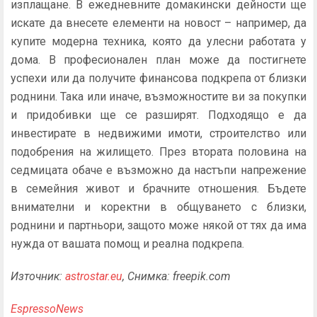
изплащане. В ежедневните домакински дейности ще
искате да внесете елементи на новост – например, да
купите модерна техника, която да улесни работата у
дома. В професионален план може да постигнете
успехи или да получите финансова подкрепа от близки
роднини. Така или иначе, възможностите ви за покупки
и придобивки ще се разширят. Подходящо е да
инвестирате в недвижими имоти, строителство или
подобрения на жилището. През втората половина на
седмицата обаче е възможно да настъпи напрежение
в семейния живот и брачните отношения. Бъдете
внимателни и коректни в общуването с близки,
роднини и партньори, защото може някой от тях да има
нужда от вашата помощ и реална подкрепа.
Източник:
astrostar.eu
, Снимка: freepik.com
EspressoNews