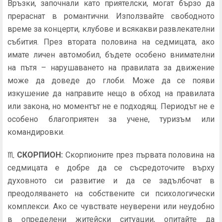
Връзки, започнали като приятелски, могат бързо да
прераснат в романтични. Използвайте свободното
време за концерти, клубове и всякакви развлекателни
събития. През втората половина на седмицата, ако
имате личен автомобил, бъдете особено внимателни
на пътя – нарушаването на правилата за движение
може да доведе до глоби. Може да се появи
изкушение да направите нещо в обход на правилата
или закона, но моментът не е подходящ. Периодът не е
особено благоприятен за учене, туризъм или
командировки.
♏
СКОРПИОН
:
Скорпионите през първата половина на
седмицата е добре да се съсредоточите върху
духовното си развитие и да се задълбочат в
преодоляването на собствените си психологически
комплекси. Ако се чувствате неуверени или неудобно
в определени житейски ситуации, опитайте да