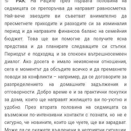
♋
РАК
:
На Раците през първата половина на
седмицата се препоръчва да направят равносметка.
Най-вече звездите ви съветват внимателно да
пресметнете приходите и разходите си за изминалия
период и да направите финансов баланс на семейния
бюджет. Това ще ви помогне да получите ясна
представа и да планирате следващите си стъпки.
Периодът е подходящ и за спокоен вътрешносемеен
диалог. Ако досега е имало неизяснени отношения,
сега е моментът да обсъдите всичко и да премахнете
поводи за конфликти – например, да се договорите за
разпределението на домашните задължения и
отговорности. Добро време е и за практични покупки
за дома, които ще направят жилището ви по-уютно и
удобно. През втората половина на седмицата са
възможни по-интензивни контакти с познати, но не е
сигурно, че новините, които ще чуете, ще ви зарадват.
Може да се окажете въвлечени в неприятни ситуации,