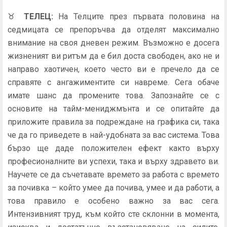
♉
ТЕЛЕЦ
:
На Телците през първата половина на
седмицата се препоръчва да отделят максимално
внимание на своя дневен режим. Възможно е досега
жизненият ви ритъм да е бил доста свободен, ако не и
направо хаотичен, което често ви е пречело да се
справяте с ангажиментите си навреме. Сега обаче
имате шанс да промените това. Запознайте се с
основите на тайм-мениджмънта и се опитайте да
приложите правила за подреждане на графика си, така
че да го приведете в най-удобната за вас система. Това
бързо ще даде положителен ефект както върху
професионалните ви успехи, така и върху здравето ви.
Научете се да съчетавате времето за работа с времето
за почивка – който умее да почива, умее и да работи, а
това правило е особено важно за вас сега.
Интензивният труд, към който сте склонни в момента,