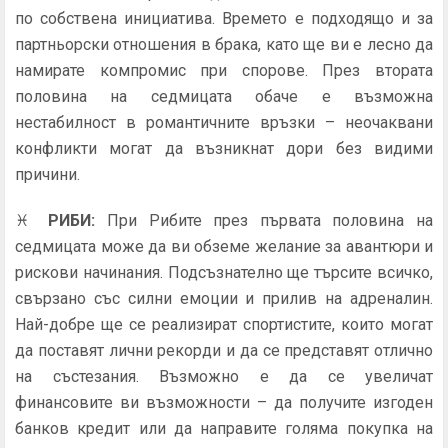
по собствена инициатива. Времето е подходящо и за
партньорски отношения в брака, като ще ви е лесно да
намирате компромис при спорове. През втората
половина на седмицата обаче е възможна
нестабилност в романтичните връзки – неочаквани
конфликти могат да възникнат дори без видими
причини.
♓
РИБИ
:
При Рибите през първата половина на
седмицата може да ви обземе желание за авантюри и
рискови начинания. Подсъзнателно ще търсите всичко,
свързано със силни емоции и прилив на адреналин.
Най-добре ще се реализират спортистите, които могат
да поставят лични рекорди и да се представят отлично
на състезания. Възможно е да се увеличат
финансовите ви възможности – да получите изгоден
банков кредит или да направите голяма покупка на