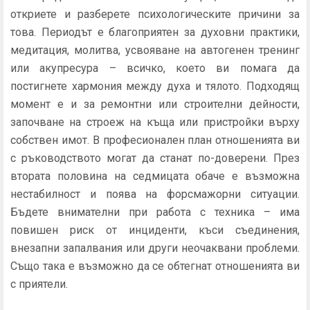
откриете и разберете психологическите причини за
това. Периодът е благоприятен за духовни практики,
медитация, молитва, усвояване на автогенен тренинг
или акупресура – всичко, което ви помага да
постигнете хармония между духа и тялото. Подходящ
момент е и за ремонтни или строителни дейности,
започване на строеж на къща или пристройки върху
собствен имот. В професионален план отношенията ви
с ръководството могат да станат по-доверени. През
втората половина на седмицата обаче е възможна
нестабилност и поява на форсмажорни ситуации.
Бъдете внимателни при работа с техника – има
повишен риск от инциденти, къси съединения,
внезапни запалвания или други неочаквани проблеми.
Също така е възможно да се обтегнат отношенията ви
с приятели.