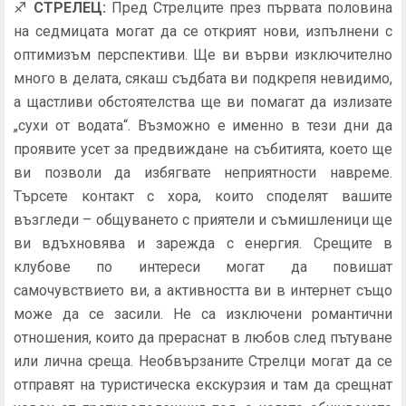
♐
СТРЕЛЕЦ:
Пред Стрелците през първата половина
на седмицата могат да се открият нови, изпълнени с
оптимизъм перспективи. Ще ви върви изключително
много в делата, сякаш съдбата ви подкрепя невидимо,
а щастливи обстоятелства ще ви помагат да излизате
„сухи от водата“. Възможно е именно в тези дни да
проявите усет за предвиждане на събитията, което ще
ви позволи да избягвате неприятности навреме.
Търсете контакт с хора, които споделят вашите
възгледи – общуването с приятели и съмишленици ще
ви вдъхновява и зарежда с енергия. Срещите в
клубове по интереси могат да повишат
самочувствието ви, а активността ви в интернет също
може да се засили. Не са изключени романтични
отношения, които да прераснат в любов след пътуване
или лична среща. Необвързаните Стрелци могат да се
отправят на туристическа екскурзия и там да срещнат