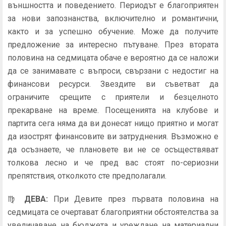
външността и поведението. Периодът е благоприятен
за нови запознанства, включително и романтични,
както и за успешно обучение. Може да получите
предложение за интересно пътуване. През втората
половина на седмицата обаче е вероятно да се наложи
да се занимавате с въпроси, свързани с недостиг на
финансови ресурси. Звездите ви съветват да
ограничите срещите с приятели и безцелното
прекарване на време. Посещенията на клубове и
партита сега няма да ви донесат нищо приятно и могат
да изострят финансовите ви затруднения. Възможно е
да осъзнаете, че плановете ви не се осъществяват
толкова лесно и че пред вас стоят по-сериозни
препятствия, отколкото сте предполагали.
♍
ДЕВА
:
При Девите през първата половина на
седмицата се очертават благоприятни обстоятелства за
увеличаване на бюджета и уреждане на материални