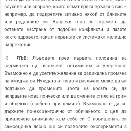
слухове или спорове, които нямат пряка връзка с вас –
например, да подкрепяте активно някой от близките
или роднините си. Въпреки това се стремете да
останете настрана от подобни конфликти и пазете
както здравето, така и нервната си система от излишно
напрежение.
♌
ЛЪВ
:
Лъвовете през първата половина на
седмицата ще излъчват оптимизъм и увереност.
Възможно е да усетите желание за радикална промяна
на имиджа си. Нуждата от ново и различно може да ви
подтикне да промените цвета на косата си, да
направите нова прическа или да смените стила на грим
и облекло (особено при дамите). Възможно е да се
държите по-ексцентрично от обичайното, с цел да
привлечете внимание към себе си. С повишената си
самооценка лесно ще си позволите експерименти с