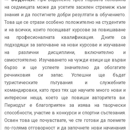
на седмицата може да усетите засилен стремеж към
знания и да постигнете добри резултати в обучението.
Това ще се отрази особено положително на студентите
и на всички, които посещават курсове за повишаване
на професионалната квалификация. Дните са
подходящи за започване на нови курсове и изучаване
на различни дисциплини, включително и
самостоятелно. Изучаването на чужди езици ще върви
бързо и ще успеете значително да обогатите
речниковия си запас. Успешни ще бъдат
туристическите пътувания и служебните
командировки, като през тях ще научите много нови и
интересни неща, което ще повиши авторитета ви.
Периодът е благоприятен за изява на творчески
способности, участие в конкурси и спортни състезания.
Освен това ще почувствате, че сте готови да поемете
по-голяма отговорност и да започнете нови начинания