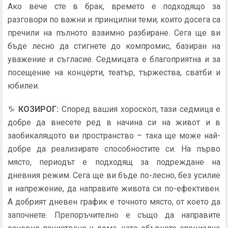
Ако вече сте в брак, времето е подходящо за
разговори по важни и принципни теми, които досега са
пречили на пълното взаимно разбиране. Сега ще ви
бъде лесно да стигнете до компромис, базиран на
уважение и съгласие. Седмицата е благоприятна и за
посещение на концерти, театър, тържества, сватби и
юбилеи.
♑
КОЗИРОГ
:
Според вашия хороскоп, тази седмица е
добре да внесете ред в начина си на живот и в
заобикалящото ви пространство – така ще може най-
добре да реализирате способностите си. На първо
място, периодът е подходящ за подреждане на
дневния режим. Сега ще ви бъде по-лесно, без усилие
и напрежение, да направите живота си по-ефективен.
А добрият дневен график е точното място, от което да
започнете. Препоръчително е също да направите