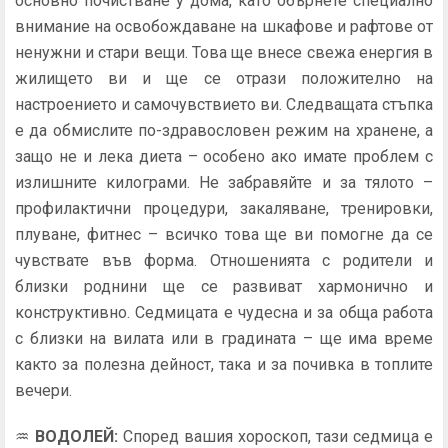
основно почистване у дома, като обърнете специално
внимание на освобождаване на шкафове и рафтове от
ненужни и стари вещи. Това ще внесе свежа енергия в
жилището ви и ще се отрази положително на
настроението и самочувствието ви. Следващата стъпка
е да обмислите по-здравословен режим на хранене, а
защо не и лека диета – особено ако имате проблем с
излишните килограми. Не забравяйте и за тялото –
профилактични процедури, закаляване, тренировки,
плуване, фитнес – всичко това ще ви помогне да се
чувствате във форма. Отношенията с родители и
близки роднини ще се развиват хармонично и
конструктивно. Седмицата е чудесна и за обща работа
с близки на вилата или в градината – ще има време
както за полезна дейност, така и за почивка в топлите
вечери.
♒
ВОДОЛЕЙ
:
Според вашия хороскоп, тази седмица е