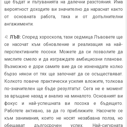
ще бъдат и пътуванията на далечни разстояния. Има
вероятност доходите ви значително да нараснат както
от основната работа, така и от допълнителни
ангажименти.
♌
ЛЪВ
:
Според хороскопа, тази седмица Лъвовете ще
се насочат към обновление и реализация на най-
перспективните посоки. Можете да си позволите да
мислите смело и да изграждате амбициозни планове.
Възможно е дори самите вие да се изненадате колко
бързо някои от тях ще започнат да се осъществяват.
Колкото повече практически усилия вложите, толкова
по-значителен ще бъде резултатът. Сега не е момент
за връщане назад и анализ на миналото. Основният ви
фокус и най-успешната ви посока е бъдещето.
Работете активно, за да го приближите. Насочете се
към занимания, които не носят незабавна полза, но
обещават дългосрочен успех. Най-сигурната