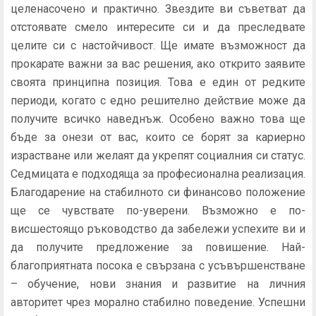
целенасочено и практично. Звездите ви съветват да
отстоявате смело интересите си и да преследвате
целите си с настойчивост. Ще имате възможност да
прокарате важни за вас решения, ако открито заявите
своята принципна позиция. Това е един от редките
периоди, когато с едно решително действие може да
получите всичко наведнъж. Особено важно това ще
бъде за онези от вас, които се борят за кариерно
израстване или желаят да укрепят социалния си статус.
Седмицата е подходяща за професионална реализация.
Благодарение на стабилното си финансово положение
ще се чувствате по-уверени. Възможно е по-
висшестоящо ръководство да забележи успехите ви и
да получите предложение за повишение. Най-
благоприятната посока е свързана с усъвършенстване
– обучение, нови знания и развитие на личния
авторитет чрез морално стабилно поведение. Успешни