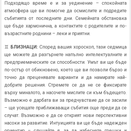
Подходящо време е и за уединение – спокойната
атмосфера ще ви помогне да осмислите и подредите
събитията от последните дни. Семейната обстановка
ще бъде хармонична, а контактите с родителите и по-
възрастните роднини – леки и приятни.
♊
БЛИЗНАЦИ
:
Според вашия хороскоп, тази седмица
ще можете да разгърнете напълно интелектуалните и
предприемаческите си способности. Умът ви ще бъде
по-остър от обикновено, което ще ви позволи бързо и
точно да преценявате варианти и да намирате най-
добрите решения. Стремете се да не се фиксирате
върху миналото, а насочете мислите си към бъдещето.
Възможно е дарбата ви за предчувствие да се засили
– ще усещате приближаващи събития още преди да се
случат. Възможно е да се открият нови перспективни
насоки за развитие. Интуицията ви ще бъде надежден
ориентир – слушайте я, за да избегнете грешки и