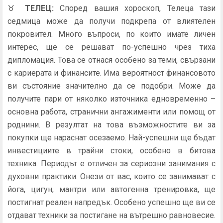
♉
ТЕЛЕЦ
:
Според вашия хороскоп, Телеца тази
седмица може да получи подкрепа от влиятелен
покровител. Много въпроси, по които имате личен
интерес, ще се решават по-успешно чрез тиха
дипломация. Това се отнася особено за теми, свързани
с кариерата и финансите. Има вероятност финансовото
ви състояние значително да се подобри. Може да
получите пари от няколко източника едновременно –
основна работа, странични ангажименти или помощ от
роднини. В резултат на това възможностите ви за
покупки ще нараснат осезаемо. Най-успешни ще бъдат
инвестициите в трайни стоки, особено в битова
техника. Периодът е отличен за сериозни занимания с
духовни практики. Онези от вас, които се занимават с
йога, цигун, мантри или автогенна тренировка, ще
постигнат реален напредък. Особено успешно ще ви се
отдават техники за постигане на вътрешно равновесие.