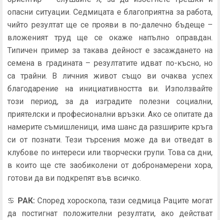
опасни ситуации. Седмицата е благоприятна за работа,
чийто резултат ще се прояви в по-далечно бъдеще –
вложеният труд ще се окаже напълно оправдан.
Типичен пример за такава дейност е засаждането на
семена в градината – резултатите идват по-късно, но
са трайни. В личния живот също ви очаква успех
благодарение на инициативността ви. Използвайте
този период, за да изградите полезни социални,
приятелски и професионални връзки. Ако се опитате да
намерите съмишленици, има шанс да разширите кръга
си от познати. Тези търсения може да ви отведат в
клубове по интереси или творчески групи. Това са дни,
в които ще сте заобиколени от добронамерени хора,
готови да ви подкрепят във всичко.
♋
РАК
:
Според хороскопа, тази седмица Раците могат
да постигнат положителни резултати, ако действат