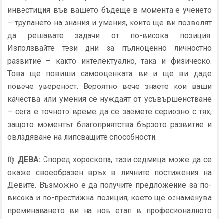
инвестиция във вашето бъдеще в момента е ученето
– трупането на знания и умения, които ще ви позволят
да решавате задачи от по-висока позиция.
Използвайте тези дни за пълноценно личностно
развитие – както интелектуално, така и физическо.
Това ще повиши самооценката ви и ще ви даде
повече увереност. Вероятно вече знаете кои ваши
качества или умения се нуждаят от усъвършенстване
– сега е точното време да се заемете сериозно с тях,
защото моментът благоприятства бързото развитие и
овладяване на липсващите способности.
♍
ДЕВА
:
Според хороскопа, тази седмица може да се
окаже своеобразен връх в личните постижения на
Девите. Възможно е да получите предложение за по-
висока и по-престижна позиция, което ще ознаменува
преминаването ви на нов етап в професионалното