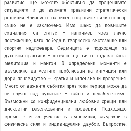
развитие. Ще можете обективно да преценявате
ситуацията и да взимате правилни стратегически
решения. Влиянието на силен покровител или спонсор
също не е изключено. Има шанс да повишите
социалния си статус – например чрез лично
постижение, като победа в творческо състезание или
спортна надпревара. Седмицата е подходяща за
духовни практики – особено ще ви се отдават йога,
медитация и мантри. В определени моменти е
възможно да усетите проблясъци на интуиция или
дори ясновидство – кратки и интензивни прозрения.
Много от важните събития през този период може да
се случат зад кулисите – тайно и незабележимо.
Възможни са конфиденциални любовни срещи или
дискретни разследвания и проверки. Подходящо
време е и за участие в състезания, свързани с
физическа сила и индивидуални двубои. Въпросите,