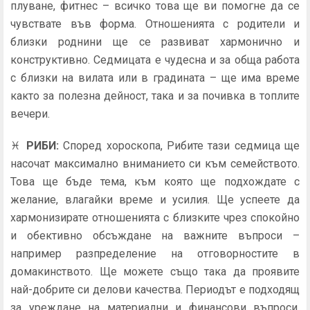
плуване, фитнес – всичко това ще ви помогне да се
чувствате във форма. Отношенията с родители и
близки роднини ще се развиват хармонично и
конструктивно. Седмицата е чудесна и за обща работа
с близки на вилата или в градината – ще има време
както за полезна дейност, така и за почивка в топлите
вечери.
♓
РИБИ
:
Според хороскопа, Рибите тази седмица ще
насочат максимално вниманието си към семейството.
Това ще бъде тема, към която ще подхождате с
желание, влагайки време и усилия. Ще успеете да
хармонизирате отношенията с близките чрез спокойно
и обективно обсъждане на важните въпроси –
например разпределение на отговорностите в
домакинството. Ще можете също така да проявите
най-добрите си делови качества. Периодът е подходящ
за уреждане на материални и финансови въпроси,