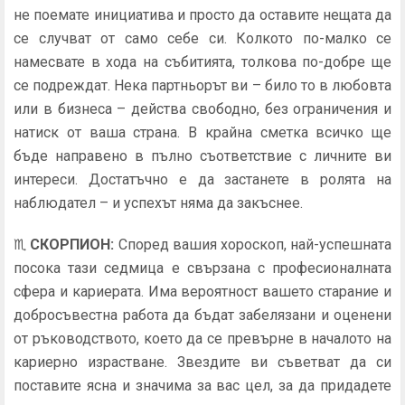
не поемате инициатива и просто да оставите нещата да
се случват от само себе си. Колкото по-малко се
намесвате в хода на събитията, толкова по-добре ще
се подреждат. Нека партньорът ви – било то в любовта
или в бизнеса – действа свободно, без ограничения и
натиск от ваша страна. В крайна сметка всичко ще
бъде направено в пълно съответствие с личните ви
интереси. Достатъчно е да застанете в ролята на
наблюдател – и успехът няма да закъснее.
♏
СКОРПИОН
:
Според вашия хороскоп, най-успешната
посока тази седмица е свързана с професионалната
сфера и кариерата. Има вероятност вашето старание и
добросъвестна работа да бъдат забелязани и оценени
от ръководството, което да се превърне в началото на
кариерно израстване. Звездите ви съветват да си
поставите ясна и значима за вас цел, за да придадете