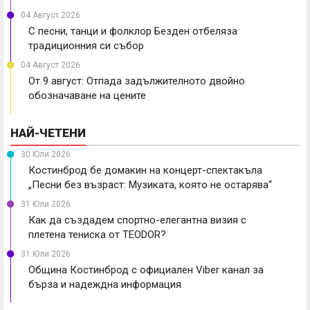
04 Август 2026
С песни, танци и фолклор Безден отбеляза
традиционния си събор
04 Август 2026
От 9 август: Отпада задължителното двойно
обозначаване на цените
НАЙ-ЧЕТЕНИ
30 Юли 2026
Костинброд бе домакин на концерт-спектакъла
„Песни без възраст: Музиката, която не остарява“
31 Юли 2026
Как да създадем спортно-елегантна визия с
плетена тениска от TEODOR?
31 Юли 2026
Община Костинброд с официален Viber канал за
бърза и надеждна информация