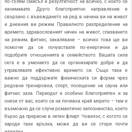
по-голям смисъл и резултатност на всичко, с което се
занимавате. Друго благоприятно направление е
свързано с въвеждането на ред в начина ви на живот
и дневния ви режим. Правилното разпределение на
времето, здравословният начин на живот, спазването
на режим, фитнес, закаляване – всичко това ще ви
помогне да се почувствате по-енергични и да
подобрите отношенията в семейството. Вашата сила
сега е в умението да се организирате добре и да
управлявате ефективно времето си. Също така е
важно да поддържате физическата си форма чрез
редовни тренировки, спорт, посещение на сауна или
фитнес зала. Периодът е особено благоприятен и за
онези от вас, които са на почивка край морето – там е
възможно да се случи романтично запознанство, което
бързо да прерасне в летен флирт. Човекът, с когото се
зароди тази връзка, може да ви се стори почти
идеален.