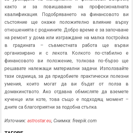
както и за повишаване на професионалната
квалификация. Подобряването на финансовото ви
състояние ще окаже положително влияние върху
отношенията с роднините. Добро време е за започване
на ремонт у дома или изграждане на малка постройка
в градината – съвместната работа ще върви
организирано и с лекота. Колкото по-стабилно е
финансовото ви положение, толкова по-бързо ще
решавате належащи материални задачи. Използвайте
тази седмица, за да придобиете практически полезни
умения, които могат да ви бъдат от полза в
домакинството. Ако отдавна обмисляте да вземете
кученце или коте, това също е подходящ момент –
дните са благоприятни за подобна стъпка.
Източник:
astrostar.eu
, Снимка: freepik.com