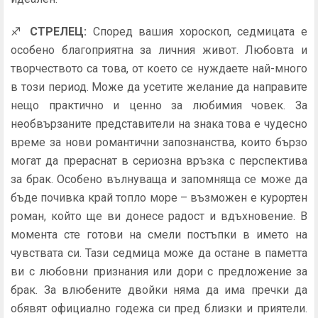
♐
СТРЕЛЕЦ:
Според вашия хороскоп, седмицата е
особено благоприятна за личния живот. Любовта и
творчеството са това, от което се нуждаете най-много
в този период. Може да усетите желание да направите
нещо практично и ценно за любимия човек. За
необвързаните представители на знака това е чудесно
време за нови романтични запознанства, които бързо
могат да прераснат в сериозна връзка с перспектива
за брак. Особено вълнуваща и запомняща се може да
бъде почивка край топло море – възможен е курортен
роман, който ще ви донесе радост и вдъхновение. В
момента сте готови на смели постъпки в името на
чувствата си. Тази седмица може да остане в паметта
ви с любовни признания или дори с предложение за
брак. За влюбените двойки няма да има пречки да
обявят официално годежа си пред близки и приятели.