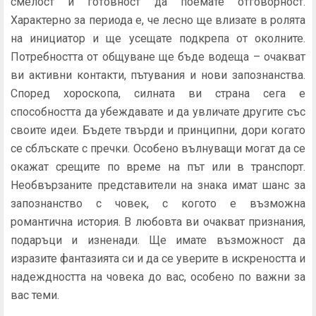
смелост и готовност да поемате отговорност.
Характерно за периода е, че лесно ще влизате в ролята
на инициатор и ще усещате подкрепа от околните.
Потребността от общуване ще бъде водеща – очакват
ви активни контакти, пътувания и нови запознанства.
Според хороскопа, силната ви страна сега е
способността да убеждавате и да увличате другите със
своите идеи. Бъдете твърди и принципни, дори когато
се сблъскате с пречки. Особено вълнуващи могат да се
окажат срещите по време на път или в транспорт.
Необвързаните представители на знака имат шанс за
запознанство с човек, с когото е възможна
романтична история. В любовта ви очакват признания,
подаръци и изненади. Ще имате възможност да
изразите фантазията си и да се уверите в искреността и
надеждността на човека до вас, особено по важни за
вас теми.