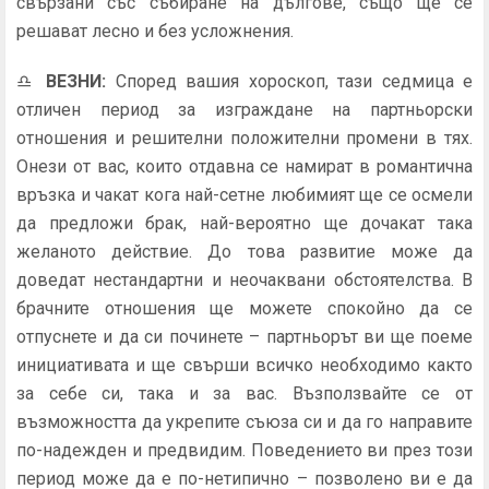
свързани със събиране на дългове, също ще се
решават лесно и без усложнения.
♎
ВЕЗНИ
:
Според вашия хороскоп, тази седмица е
отличен период за изграждане на партньорски
отношения и решителни положителни промени в тях.
Онези от вас, които отдавна се намират в романтична
връзка и чакат кога най-сетне любимият ще се осмели
да предложи брак, най-вероятно ще дочакат така
желаното действие. До това развитие може да
доведат нестандартни и неочаквани обстоятелства. В
брачните отношения ще можете спокойно да се
отпуснете и да си починете – партньорът ви ще поеме
инициативата и ще свърши всичко необходимо както
за себе си, така и за вас. Възползвайте се от
възможността да укрепите съюза си и да го направите
по-надежден и предвидим. Поведението ви през този
период може да е по-нетипично – позволено ви е да