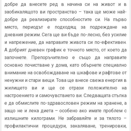
добре да внесете ред в начина си на живот и в
заобикалящото ви пространство – така ще може най-
добре да реализирате способностите си. На първо
място, периодът е подходящ за подреждане на
дневния режим. Сега ще ви бъде по-лесно, без усилие
и напрежение, да направите живота си по-ефективен.
А добрият дневен график е точното място, от което да
започнете. Препоръчително е също да направите
основно почистване у дома, като обърнете специално
внимание на освобождаване на шкафове и рафтове от
ненужни и стари вещи. Това ще внесе свежа енергия в
жилището ви и ще се отрази положително на
настроението и самочувствието ви. Следващата стъпка
е да обмислите по-здравословен режим на хранене, а
защо не и лека диета – особено ако имате проблем с
излишните килограми. Не забравяйте и за тялото –
профилактични процедури, закаляване, тренировки,