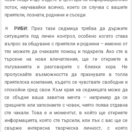
поток, научавайки всичко, което се случва с вашите
приятели, познати, роднини и съседи.
♓
РИБИ
:
През тази седмица трябва да държите
ситуацията под личен контрол, особено когато става
въпрос за общуване с приятели и роднини – именно от
тях можете да очаквате помощ и подкрепа. Ако сте в
търсене на нови впечатления, ще ги откриете в
пътуванията и разговорите с близки хора. Не
пропускайте възможността да празнувате в топла
приятелска компания, където се чувствате свободни и
спокойни сред свои. Към края на седмицата може да
се сбъдне ваша заветна мечта – например да се
срещнете или запознаете с човек, чиято поява отдавна
сте чакали. Това е и моментът, в който ще откриете
информацията, която сте търсили, или пък с вас ще се
свърже интересна творческа личност, с която