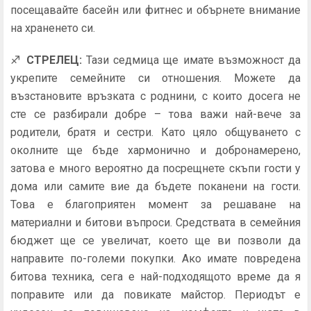
посещавайте басейн или фитнес и обърнете внимание
на храненето си.
♐
СТРЕЛЕЦ:
Тази седмица ще имате възможност да
укрепите семейните си отношения. Можете да
възстановите връзката с роднини, с които досега не
сте се разбирали добре – това важи най-вече за
родители, братя и сестри. Като цяло общуването с
околните ще бъде хармонично и добронамерено,
затова е много вероятно да посрещнете скъпи гости у
дома или самите вие да бъдете поканени на гости.
Това е благоприятен момент за решаване на
материални и битови въпроси. Средствата в семейния
бюджет ще се увеличат, което ще ви позволи да
направите по-големи покупки. Ако имате повредена
битова техника, сега е най-подходящото време да я
поправите или да повикате майстор. Периодът е