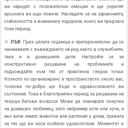
ви заредят с положителни емоции и ще укрепят
връзката ви още повече. Насладете се на хармонията,
стабилността и взаимната подкрепа, които ви предлага
този период.
♌
ЛЪВ
:
През цялата седмица е препоръчително да се
занимавате с въвеждането на ред както в служебните,
така и в домашните дела. Настройте се за
конструктивно решаване на проблемите и
подхождайте към тях от практична гледна точка.
Колкото по-организирано е пространството около вас,
толкова по-добро ще бъде и здравословното ви
състояние. Това е благоприятен период за решаване на
текущи битови въпроси. Може да планирате покупка
на домашен любимец, като например коте или куче, а
ако вече имате животни или растения у дома, грижата
за тях ще ви носи особено удоволствие. Моментът е