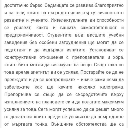
достатъчно бързо. Седмицата се развива благоприятно
и за тези, които са съсредоточени върху личностното
развитие и ученето. Интелектуалните ви способности
се усилват, както и вашата самостоятелност и
предприемчивост. Студентите във висшите учебни
заведения без особени затруднения ще могат да се
подготвят и да издържат изпитите. Установяват се
конструктивни отношения с преподаватели и хора,
които биха могли да ви научат на нещо. Също така по
това време апетитът ви се усилва. Постарайте се да не
преяждате и да се контролирате – иначе сами няма да
забележите как ще качите няколко килограма.
Препоръчва се също да се съсредоточите върху
изпълнението на плановете си и да полагате максимум
усилия за това. Сега могат успешно да се решат много
от делата ви, които преди не успявахте да помръднете
от мъртвата точка. Външните обстоятелства ще са