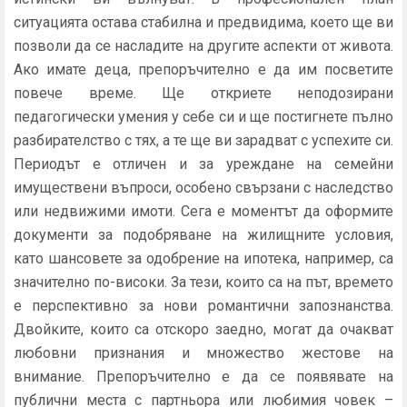
ситуацията остава стабилна и предвидима, което ще ви
позволи да се насладите на другите аспекти от живота.
Ако имате деца, препоръчително е да им посветите
повече време. Ще откриете неподозирани
педагогически умения у себе си и ще постигнете пълно
разбирателство с тях, а те ще ви зарадват с успехите си.
Периодът е отличен и за уреждане на семейни
имуществени въпроси, особено свързани с наследство
или недвижими имоти. Сега е моментът да оформите
документи за подобряване на жилищните условия,
като шансовете за одобрение на ипотека, например, са
значително по-високи. За тези, които са на път, времето
е перспективно за нови романтични запознанства.
Двойките, които са отскоро заедно, могат да очакват
любовни признания и множество жестове на
внимание. Препоръчително е да се появявате на
публични места с партньора или любимия човек –