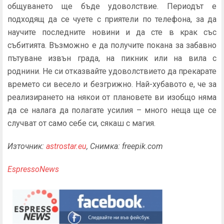
общуването ще бъде удоволствие. Периодът е
подходящ да се чуете с приятели по телефона, за да
научите последните новини и да сте в крак със
събитията. Възможно е да получите покана за забавно
пътуване извън града, на пикник или на вила с
роднини. Не си отказвайте удоволствието да прекарате
времето си весело и безгрижно. Най-хубавото е, че за
реализирането на някои от плановете ви изобщо няма
да се налага да полагате усилия – много неща ще се
случват от само себе си, сякаш с магия.
Източник:
astrostar.eu
, Снимка: freepik.com
EspressoNews