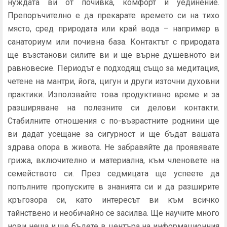
нуждата ви от почивка, комфорт и уединение.
Препоръчително е да прекарате времето си на тихо
място, сред природата или край вода – например в
санаториум или почивна база. Контактът с природата
ще възстанови силите ви и ще върне душевното ви
равновесие. Периодът е подходящ също за медитация,
четене на мантри, йога, цигун и други източни духовни
практики. Използвайте това продуктивно време и за
разширяване на полезните си делови контакти.
Стабилните отношения с по-възрастните роднини ще
ви дадат усещане за сигурност и ще бъдат вашата
здрава опора в живота. Не забравяйте да проявявате
грижа, включително и материална, към членовете на
семейството си. През седмицата ще успеете да
попълните пропуските в знанията си и да разширите
кръгозора си, като интересът ви към всичко
тайнствено и необичайно се засилва. Ще научите много
нови неща и ще бъдете в центъра на информационния