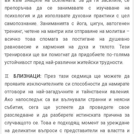
ви към знаците на Вселената. За да ги засилите, се
препоръчва да се занимавате с изучаване на
психология и да използвате духовни практики с цел
самопознание. Заниманията с йога, цигун, автогенен
тренинг, четене на мантри или отправяне на молитви –
всичко това спомага за постигане на душевно
равновесие и хармония на духа и тялото. Тези
тренировки ще ви помогнат да придобиете по-голяма
устойчивост пред най-различни житейски трудности.
♊
БЛИЗНАЦИ
:
През тази седмица ще можете да
проявите изключителните си способности да намирате
отговори на най-загадъчните и тайнствени явления.
Ако напоследък са ви вълнували странни и неясни
събития, сега ще успеете да проведете свое
разследване и да разберете истинската причина за
случващото се. Това е подходящ момент за уреждане
на деликатни въпроси с представители на властта и