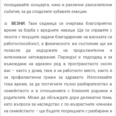
посещавайте концерти, кино и различни увеселителни
събития, за да споделите хубавите емоции.
♎
ВЕЗНИ
:
Тази седмица се очертава благоприятно
време за борба с вредните навици. Ще се справяте с
лекота с текущите задачи благодарение на високата си
работоспособност, а физическото ви състояние ще ви
позволи да издържате на продължителни и
интензивни натоварвания. Периодът е подходящ и за
въвеждане на идеален ред в пространството около
вас – както у дома, така и на работното място, както и
за профилактични грижи за здравето. Използвайте
това време, за да постигнете пълно разбирателство в
семейството и в отношенията с близките роднини и
родителите. Може да обсъждате дори деликатни теми,
като въпроси за наследство с по-възрастните членове
на семейството – ще бъдете посрещнати с разбиране и