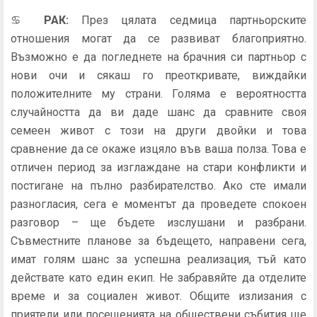
♋
РАК
:
През цялата седмица партньорските
отношения могат да се развиват благоприятно.
Възможно е да погледнете на брачния си партньор с
нови очи и сякаш го преоткривате, виждайки
положителните му страни. Голяма е вероятността
случайността да ви даде шанс да сравните своя
семеен живот с този на други двойки и това
сравнение да се окаже изцяло във ваша полза. Това е
отличен период за изглаждане на стари конфликти и
постигане на пълно разбирателство. Ако сте имали
разногласия, сега е моментът да проведете спокоен
разговор – ще бъдете изслушани и разбрани.
Съвместните планове за бъдещето, направени сега,
имат голям шанс за успешна реализация, тъй като
действате като един екип. Не забравяйте да отделите
време и за социален живот. Общите излизания с
приятели или посещенията на обществени събития ще