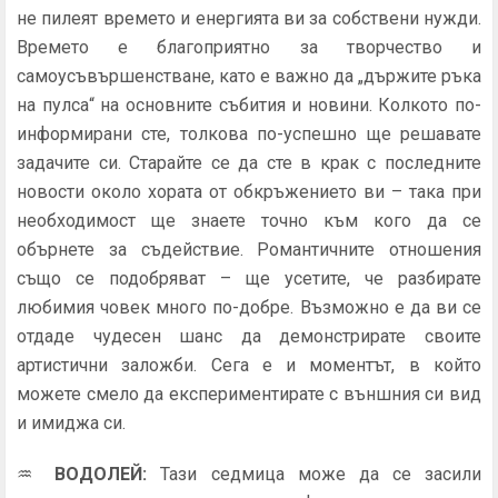
не пилеят времето и енергията ви за собствени нужди.
Времето е благоприятно за творчество и
самоусъвършенстване, като е важно да „държите ръка
на пулса“ на основните събития и новини. Колкото по-
информирани сте, толкова по-успешно ще решавате
задачите си. Старайте се да сте в крак с последните
новости около хората от обкръжението ви – така при
необходимост ще знаете точно към кого да се
обърнете за съдействие. Романтичните отношения
също се подобряват – ще усетите, че разбирате
любимия човек много по-добре. Възможно е да ви се
отдаде чудесен шанс да демонстрирате своите
артистични заложби. Сега е и моментът, в който
можете смело да експериментирате с външния си вид
и имиджа си.
♒
ВОДОЛЕЙ
:
Тази седмица може да се засили