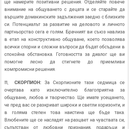
ще намерите позитивни решения. Отделяйте повече
внимание на общуването с децата и се старайте да
вършите домакинските задължения заедно с близките
си. Потенциалът за развитие на деловото и личното
партньорство сега е голям. Брачният ви съюз навлиза
в етап на конструктивно общуване, което позволява
всички спорни и сложни въпроси да бъдат обсъдени в
спокойна обстановка. Готовността за диалог ще ви
помогне лесно да стигнете до приемливи
компромисни решения.
♏
СКОРПИОН
:
За Скорпионите тази седмица се
очертава като изключително благоприятна за
общуване, любов и творчество. Ще имате усещането,
че пред вас се разкриват широки и светли хоризонти, и
в голяма степен това наистина ще бъде така.
Влюбените ще се насладят на разцвет на чувствата си,
съпътстван от любовни признания, подаръци и