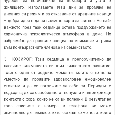
чудесен за повишаване на комфорта и уюта в
жилището. Използвайте тези дни за промяна на
дневния си режим и за отказване от вредните навици
– добра идея е да си вземете карта за фитнес. Но най-
важното през тази седмица остава поддържането на
хармонична психологическа атмосфера в дома. Не
забравяйте да проявите специално внимание и грижа
към по-възрастните членове на семейството.
♑
КОЗИРОГ
:
Тази седмица е препоръчително да
насочите вниманието си към личностното развитие.
Това е един от редките моменти, когато е напълно
уместно да проявите здравословен емоционален
егоизъм и да се погрижите за себе си. Периодът е
подходящ да се освободите от ненужни и натоварващи
контакти с хора, които не са ви полезни. В резултат на
това списъкът с номера в телефона ви може
значително да намалее, като останат само тези, които