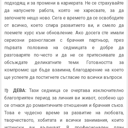
подходящ и за промени в кариерата. Не се страхувайте
да напуснете работа, която не харесвате, за да
започнете нещо ново. Сега е времето да се освободите
от всичко, което спира развитието ви, и смело да
поемете курс към обновление. Ако досега сте имали
сериозни разногласия с брачния партньор, през
първата половина на седмицата е добре да
разговаряте по-често и да не се притеснявате да
обсъждате деликатните теми. Готовността за
компромис ще бъде взаимна, благодарение на което
ще успеете да постигнете съгласие по всички въпроси.
♍
ДЕВА
:
Тази седмица се очертава изключително
благоприятен период за личния ви живот, особено що
се отнася до романтичните отношения и брачния съюз.
Това е чудесно време за развитие на любовта,
творчеството, хобитата и всички занимания, които
истински ви вълнуват. В професионален план