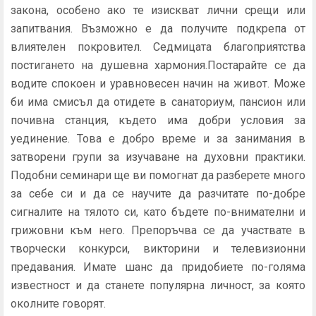
закона, особено ако те изискват лични срещи или
запитвания. Възможно е да получите подкрепа от
влиятелен покровител. Седмицата благоприятства
постигането на душевна хармония.Постарайте се да
водите спокоен и уравновесен начин на живот. Може
би има смисъл да отидете в санаториум, пансион или
почивна станция, където има добри условия за
уединение. Това е добро време и за занимания в
затворени групи за изучаване на духовни практики.
Подобни семинари ще ви помогнат да разберете много
за себе си и да се научите да разчитате по-добре
сигналите на тялото си, като бъдете по-внимателни и
грижовни към него. Препоръчва се да участвате в
творчески конкурси, викторини и телевизионни
предавания. Имате шанс да придобиете по-голяма
известност и да станете популярна личност, за която
околните говорят.