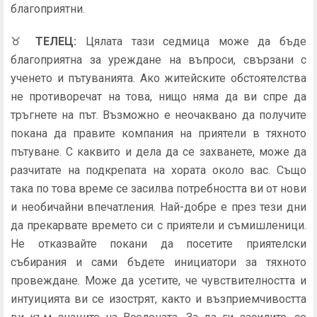
благоприятни.
♉
ТЕЛЕЦ
:
Цялата тази седмица може да бъде
благоприятна за уреждане на въпроси, свързани с
ученето и пътуванията. Ако житейските обстоятелства
не противоречат на това, нищо няма да ви спре да
тръгнете на път. Възможно е неочаквано да получите
покана да правите компания на приятели в тяхното
пътуване. С каквито и дела да се захванете, може да
разчитате на подкрепата на хората около вас. Също
така по това време се засилва потребността ви от нови
и необичайни впечатления. Най-добре е през тези дни
да прекарвате времето си с приятели и съмишленици.
Не отказвайте покани да посетите приятелски
събирания и сами бъдете инициатори за тяхното
провеждане. Може да усетите, че чувствителността и
интуицията ви се изострят, както и възприемчивостта