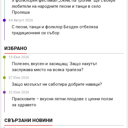
X фолклорен фестивал „Окни, па тропни“ ще събере
любители на народните песни и танци в село
Пролеша
04 Август 2026
С песни, танци и фолклор Безден отбеляза
традиционния си събор
ИЗБРАНО
10 Юни 2026
Полезен, вкусен и засищащ: Защо нахутът
заслужава място на всяка трапеза?
07 Юли 2026
Защо мозъкът ни саботира добрите навици?
22 Юли 2026
Прасковите – вкусни летни плодове с ценни ползи
за здравето
СВЪРЗАНИ НОВИНИ