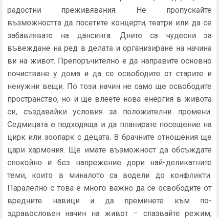
радостни преживявания. Не пропускайте
възможността да посетите концерти, театри или да се
забавлявате на дансинга. Дните са чудесни за
въвеждане на ред в делата и организиране на начина
ви на живот. Препоръчително е да направите основно
почистване у дома и да се освободите от старите и
ненужни вещи. По този начин не само ще освободите
пространство, но и ще влеете нова енергия в живота
си, създавайки условия за положителни промени.
Седмицата е подходяща и да планирате посещение на
цирк или зоопарк с децата. В брачните отношения ще
цари хармония. Ще имате възможност да обсъждате
спокойно и без напрежение дори най-деликатните
теми, които в миналото са водели до конфликти.
Паралелно с това е много важно да се освободите от
вредните навици и да преминете към по-
здравословен начин на живот – спазвайте режим,