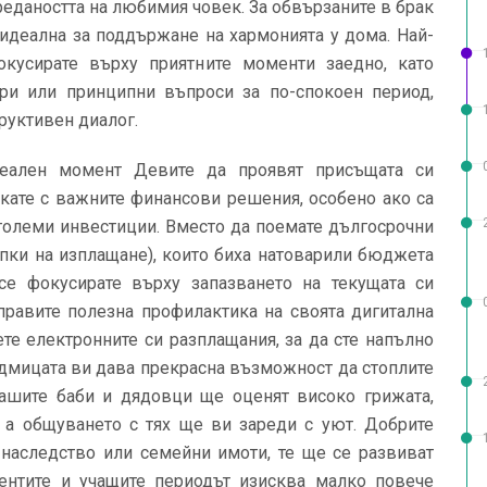
редаността на любимия човек. За обвързаните в брак
идеална за поддържане на хармонията у дома. Най-
кусирате върху приятните моменти заедно, като
ри или принципни въпроси за по-спокоен период,
труктивен диалог.
еален момент Девите да проявят присъщата си
акате с важните финансови решения, особено ако са
 големи инвестиции. Вместо да поемате дългосрочни
пки на изплащане), които биха натоварили бюджета
се фокусирате върху запазването на текущата си
аправите полезна профилактика на своята дигитална
ете електронните си разплащания, за да сте напълно
седмицата ви дава прекрасна възможност да стоплите
Вашите баби и дядовци ще оценят високо грижата,
 а общуването с тях ще ви зареди с уют. Добрите
с наследство или семейни имоти, те ще се развиват
ентите и учащите периодът изисква малко повече