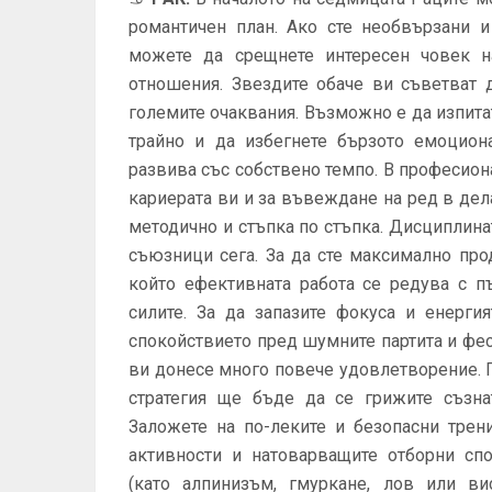
романтичен план. Ако сте необвързани и
можете да срещнете интересен човек н
отношения. Звездите обаче ви съветват 
големите очаквания. Възможно е да изпитат
трайно и да избегнете бързото емоцион
развива със собствено темпо. В професион
кариерата ви и за въвеждане на ред в дела
методично и стъпка по стъпка. Дисциплина
съюзници сега. За да сте максимално про
който ефективната работа се редува с п
силите. За да запазите фокуса и енерги
спокойствието пред шумните партита и фе
ви донесе много повече удовлетворение. 
стратегия ще бъде да се грижите съзна
Заложете на по-леките и безопасни трен
активности и натоварващите отборни сп
(като алпинизъм, гмуркане, лов или ви