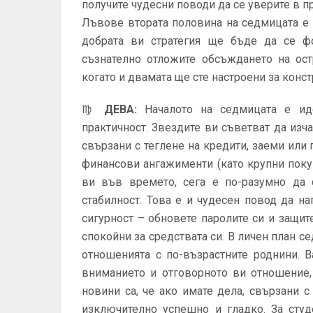
получите чудесни поводи да се уверите в п
Лъвове втората половина на седмицата е 
добрата ви стратегия ще бъде да се фо
съзнателно отложите обсъждането на ост
когато и двамата ще сте настроени за конс
♍
ДЕВА
:
Началото на седмицата е ид
практичност. Звездите ви съветват да изч
свързани с теглене на кредити, заеми или
финансови ангажименти (като крупни поку
ви във времето, сега е по-разумно да 
стабилност. Това е и чудесен повод да н
сигурност – обновете паролите си и защит
спокойни за средствата си. В личен план 
отношенията с по-възрастните роднини. 
вниманието и отговорното ви отношение,
новини са, че ако имате дела, свързани 
изключително успешно и гладко. За студ