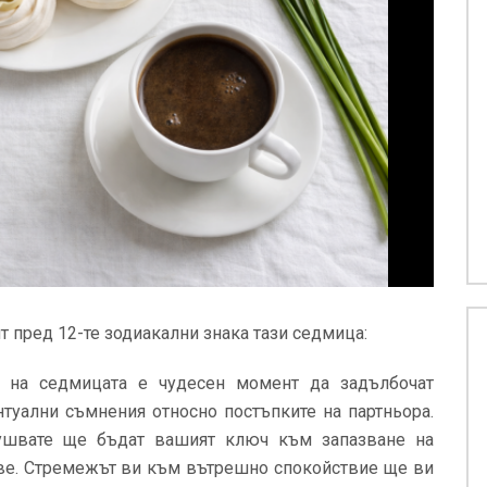
т пред 12-те зодиакални знака тази седмица:
 на седмицата е чудесен момент да задълбочат
нтуални съмнения относно постъпките на партньора.
лушвате ще бъдат вашият ключ към запазване на
ове. Стремежът ви към вътрешно спокойствие ще ви