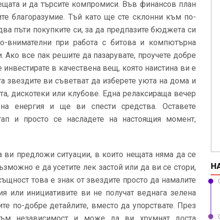
ещата и да търсите компромиси. Във финансов план
те благоразумие. Тъй като ще сте склонни към по-
два пъти покупките си, за да предпазите бюджета си
по-внимателни при работа с битова и компютърна
и. Ако все пак решите да пазарувате, проучете добре
е инвестирате в качествена вещ, която наистина ви е
а звездите ви съветват да изберете уюта на дома и
та, дискотеки или клубове. Една релаксираща вечер
на енергия и ще ви спести средства. Оставете
тап и просто се насладете на настоящия момент,
 ви предложи ситуации, в които нещата няма да се
Н
ъзможно е да усетите лек застой или да ви се стори,
същност това е знак от звездите просто да намалите
ия или инициативите ви не получат веднага зелена
те по-добре детайлите, вместо да упорствате. През
към независимост и може да ви хрумнат доста