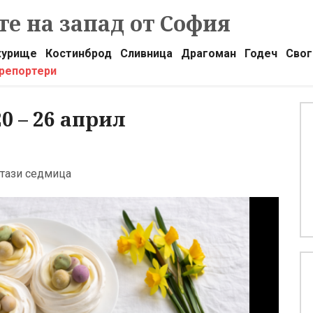
е на запад от София
урище
Костинброд
Сливница
Драгоман
Годеч
Свог
 репортери
0 – 26 април
 тази седмица