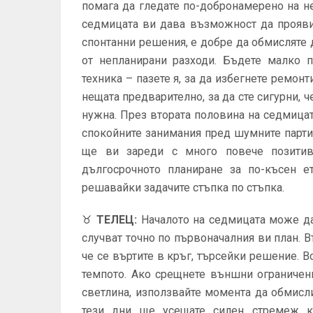
помага да гледате по-добронамерено на н
седмицата ви дава възможност да прояви
спонтанни решения, е добре да обмисляте 
от непланирани разходи. Бъдете малко 
техника – пазете я, за да избегнете ремонт
нещата предварително, за да сте сигурни, ч
нужна. През втората половина на седмицат
спокойните занимания пред шумните парти
ще ви зареди с много повече позитив
дългосрочното планиране за по-късен е
решавайки задачите стъпка по стъпка.
♉
ТЕЛЕЦ
:
Началото на седмицата може да
случват точно по първоначалния ви план. В
че се въртите в кръг, търсейки решение. В
темпото. Ако срещнете външни ограничен
светлина, използвайте момента да обмисли
тези дни ще усещате силен стремеж 