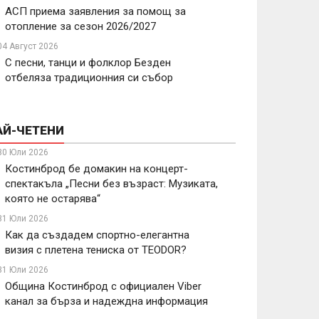
АСП приема заявления за помощ за
отопление за сезон 2026/2027
04 Август 2026
С песни, танци и фолклор Безден
отбеляза традиционния си събор
АЙ-ЧЕТЕНИ
30 Юли 2026
Костинброд бе домакин на концерт-
спектакъла „Песни без възраст: Музиката,
която не остарява“
31 Юли 2026
Как да създадем спортно-елегантна
визия с плетена тениска от TEODOR?
31 Юли 2026
Община Костинброд с официален Viber
канал за бърза и надеждна информация