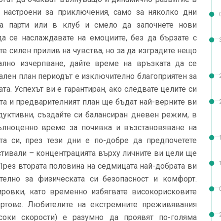
 настроени за приключения, само за няколко дни
а парти или в клуб и смело да започнете нови
да се наслаждавате на емоциите, без да бързате с
е силен прилив на чувства, но за да изградите нещо
ално изчерпване, дайте време на връзката да се
ален план периодът е изключително благоприятен за
та. Успехът ви е гарантиран, ако следвате целите си
та и предварителният план ще бъдат най-верните ви
дуктивни, създайте си балансиран дневен режим, в
ълноценно време за почивка и възстановяване на
ята си, през тези дни е по-добре да предпочетете
стивали – концентрацията върху личните ви цели ще
През втората половина на седмицата най-добрата ви
телно за физическата си безопасност и комфорт.
ировки, като временно избягвате високорисковите
ортове. Любителите на екстремните преживявания
соки скорости) е разумно да проявят по-голяма