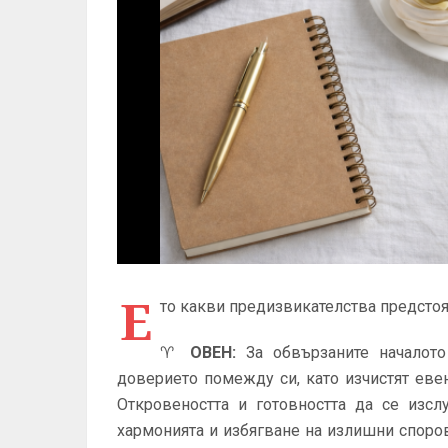
Е
то какви предизвикателства предстоя
♈
ОВЕН
:
За обвързаните началото
доверието помежду си, като изчистят еве
Откровеността и готовността да се изс
хармонията и избягване на излишни спор