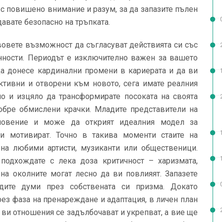
 с повишено внимание и разум, за да запазите пълен
давате безопасно на тръпката.
вете възможност да съгласуват действията си със
нности. Периодът е изключително важен за вашето
да донесе кардинални промени в кариерата и да ви
ктивни и отворени към новото, сега имате реалния
но и изцяло да трансформирате посоката на своята
добре обмислени крачки. Младите представители на
новение и може да открият идеалния модел за
ги мотивират. Точно в такива моменти стаите на
 на любими артисти, музиканти или общественици.
подхождате с лека доза критичност – харизмата,
на околните могат лесно да ви повлияят. Запазете
ждите думи през собствената си призма. Докато
ез фаза на пренареждане и адаптация, в личен план
 ви отношения се задълбочават и укрепват, а вие ще