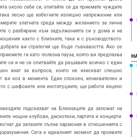
ята около себе си, опитайте се да приемате чуждите
така лесно ще избегнете излишно напрежение или
америте златната среда между желанието за лична
дите с разбиране към задълженията си у дома и на
ношения както с близките, така и с ръководството.
добрата ви стратегия ще бъде гъвкавостта. Ако се
 приемете ги като полезна пауза, която ви предпазва
Н
ите си и не се опитвайте да решавате всичко с един
шен инат за въпроси, които не изискват спешно
т ви коз в момента. Един спокоен, изчаквателен и
то с шефовете или институциите, ще работи изцяло
звездите подсказват на Близнаците да заложат на
ните нощни клубове, дискотеки, партита и концерти.
могнат да запазите пълна хармония в отношенията с
доразумения. Сега е идеалният момент да проявите