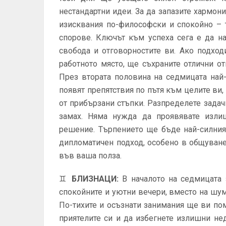
нестандартни идеи. За да запазите хармони
изисквания по-философски и спокойно – 
спорове. Ключът към успеха сега е да н
свобода и отговорностите ви. Ако подхо
работното място, ще съхраните отлични от
През втората половина на седмицата най-
появят препятствия по пътя към целите ви,
от прибързани стъпки. Разпределете задач
замах. Няма нужда да проявявате изли
решение. Търпението ще бъде най-силния
дипломатичен подход, особено в общуване
във ваша полза.
♊
БЛИЗНАЦИ
:
В началото на седмицата 
спокойните и уютни вечери, вместо на шум
По-тихите и осъзнати занимания ще ви по
приятелите си и да избегнете излишни не