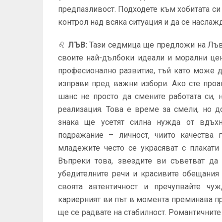
предпазливост. Подходете към хобитата си
контрол над всяка ситуация и да се наслаж
♌
ЛЪВ
:
Тази седмица ще предложи на Лъво
своите най-дълбоки идеали и морални це
професионално развитие, тъй като може 
изправи пред важни избори. Ако сте проа
шанс не просто да смените работата си, 
реализация. Това е време за смели, но 
знака ще усетят силна нужда от вдъх
подражание – личност, чиито качества 
младежите често се украсяват с плакати
Въпреки това, звездите ви съветват да 
убедителните речи и красивите обещания 
своята автентичност и пречупвайте чу
кариерният ви път в момента преминава пр
ще се радвате на стабилност. Романтичните