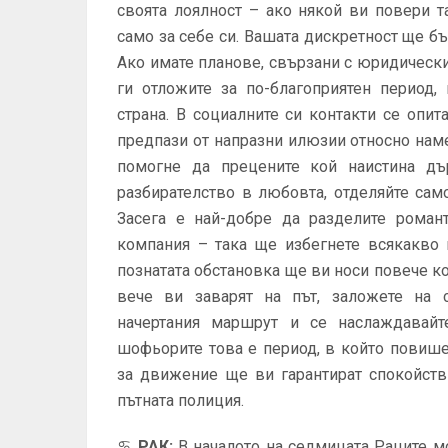
своята лоялност – ако някой ви повери т
само за себе си. Вашата дискретност ще б
Ако имате планове, свързани с юридическ
ги отложите за по-благоприятен период,
страна. В социалните си контакти се опи
предпази от напразни илюзии относно нам
помогне да прецените кой наистина дъ
разбирателство в любовта, отделяйте сам
Засега е най-добре да разделите романт
компания – така ще избегнете всякакво 
познатата обстановка ще ви носи повече ко
вече ви заварят на път, заложете на с
начертания маршрут и се наслаждавайт
шофьорите това е период, в който повише
за движение ще ви гарантират спокойств
пътната полиция.
♋
РАК
:
В началото на седмицата Раците м