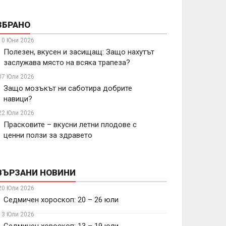
ЗБРАНО
10 Юни 2026
Полезен, вкусен и засищащ: Защо нахутът
заслужава място на всяка трапеза?
07 Юли 2026
Защо мозъкът ни саботира добрите
навици?
22 Юли 2026
Прасковите – вкусни летни плодове с
ценни ползи за здравето
ВЪРЗАНИ НОВИНИ
20 Юли 2026
Седмичен хороскоп: 20 – 26 юли
13 Юли 2026