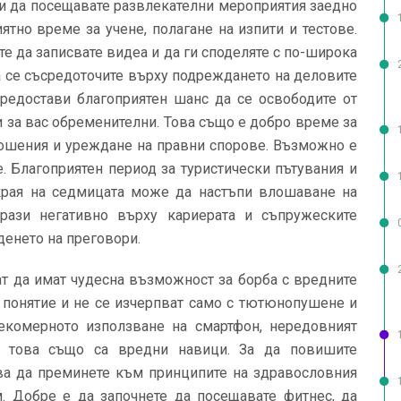
я и да посещавате развлекателни мероприятия заедно
иятно време за учене, полагане на изпити и тестове.
те да записвате видеа и да ги споделяте с по-широка
а се съсредоточите върху подреждането на деловите
редостави благоприятен шанс да се освободите от
и за вас обременителни. Това също е добро време за
ошения и уреждане на правни спорове. Възможно е
 Благоприятен период за туристически пътувания и
 края на седмицата може да настъпи влошаване на
трази негативно върху кариерата и съпружеските
денето на преговори.
т да имат чудесна възможност за борба с вредните
 понятие и не се изчерпват само с тютюнопушене и
екомерното използване на смартфон, нередовният
 това също са вредни навици. За да повишите
чва да преминете към принципите на здравословния
 Добре е да започнете да посещавате фитнес, да