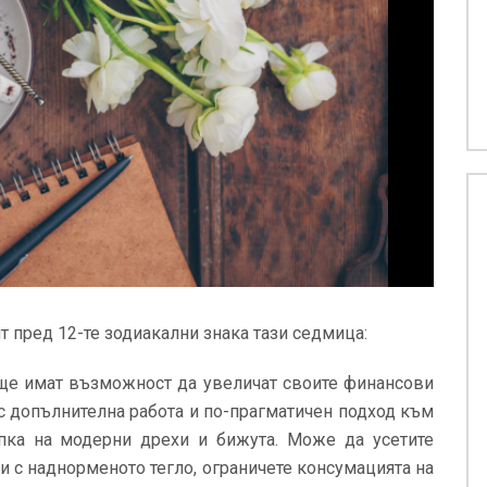
т пред 12-те зодиакални знака тази седмица:
ще имат възможност да увеличат своите финансови
с допълнителна работа и по-прагматичен подход към
упка на модерни дрехи и бижута. Може да усетите
и с наднорменото тегло, ограничете консумацията на