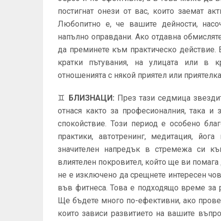
постигнат онези от вас, които заемат ак
Любопитно е, че вашите дейности, насо
напълно оправдани. Ако отдавна обмисляте
да преминете към практическо действие.
кратки пътувания, на улицата или в к
отношенията с някой приятел или приятелк
♊
БЛИЗНАЦИ
:
През тази седмица звездит
отнася както за професионалния, така и
спокойствие. Този период е особено благ
практики, автотренинг, медитация, йог
значителен напредък в стремежа си к
влиятелен покровител, който ще ви помага 
не е изключено да срещнете интересен чов
във фитнеса. Това е подходящо време за 
Ще бъдете много по-ефективни, ако прове
които зависи развитието на вашите въпр