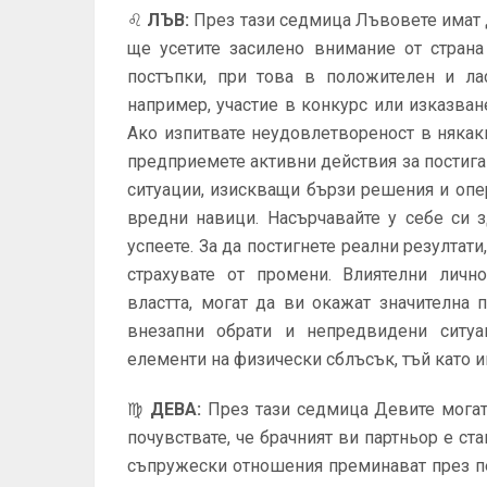
♌
ЛЪВ
:
През тази седмица Лъвовете имат 
ще усетите засилено внимание от страна
постъпки, при това в положителен и ла
например, участие в конкурс или изказван
Ако изпитвате неудовлетвореност в някак
предприемете активни действия за постиган
ситуации, изискващи бързи решения и опе
вредни навици. Насърчавайте у себе си 
успеете. За да постигнете реални резултати
страхувате от промени. Влиятелни личн
властта, могат да ви окажат значителна
внезапни обрати и непредвидени ситуац
елементи на физически сблъсък, тъй като и
♍
ДЕВА
:
През тази седмица Девите могат
почувствате, че брачният ви партньор е с
съпружески отношения преминават през п