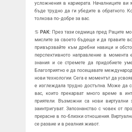
усложнения в кариерата. Началниците ви
бъде трудно да ги убедите в обратното. 
толкова по-добре за вас.
♋
РАК
:
През тази седмица пред Раците мог
мислите за своето бъдеще и да правите в
привързвайте към дребни навици и обстоя
перспективното направление в момента е
знания и се стремете да придобиете ум
Благоприятно е да посещавате международ
нови технологии. Сега е моментът да усво
е изглеждала трудно достъпна. Може да с
вас, които прекарват много време в инт
приятели. Възможни са нови виртуални з
заинтригуват. Запознанство с човек от п
прерасне в по-близки отношения. Виртуална
се развие и в реалния живот.