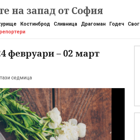
е на запад от София
урище
Костинброд
Сливница
Драгоман
Годеч
Свог
 репортери
4 февруари – 02 март
 тази седмица