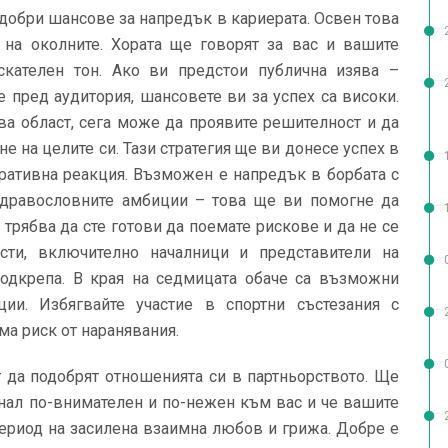
добри шансове за напредък в кариерата. Освен това
 на околните. Хората ще говорят за вас и вашите
скателен тон. Ако ви предстои публична изява –
е пред аудитория, шансовете ви за успех са високи.
ва област, сега може да проявите решителност и да
е на целите си. Тази стратегия ще ви донесе успех в
ративна реакция. Възможен е напредък в борбата с
здравословните амбиции – това ще ви помогне да
, трябва да сте готови да поемате рискове и да не се
ости, включително началници и представители на
 подкрепа. В края на седмицата обаче са възможни
ии. Избягвайте участие в спортни състезания с
ма риск от наранявания.
 да подобрят отношенията си в партньорството. Ще
танал по-внимателен и по-нежен към вас и че вашите
ериод на засилена взаимна любов и грижа. Добре е