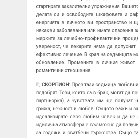
стартирате закалителни упражнения. Вашет
делата си и освободите шкафовете и раф
енергията в личното ви пространство и 
някакви заболявания или имате опасения за
мерките за лечебно-профилактични проце
увереност, че лекарите няма да допуснат
ефективно лечение. В края на седмицата м
обновление. Промените в личния живот м
романтични отношения.
♏
СКОРПИОН
:
През тази седмица любовнит
подобрят. Тези, които са в брак, могат да п
партньорка), а чувствата им ще получат
грижа, нежност и любов. Същото важи и з
идеализирате своя любим човек и да не 
идилична атмосфера е възможно да получи
за годежи и сватбени тържества. Също т