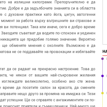
нето на излишни килограми. Препоръчително е да
тие. Добре е да задълбочите знанията си в областта
те с духовни практики като йога, цигун, автогенни
 момент за работа върху вътрешните ви страхове и
я ви потенциал. Така или иначе, сега е добро време
. Звездите съветват да водите по-спокоен и уединен
уникацията ще придобие голямо значение. Вероятно
и ще обменяте мнения с околните. Възможно е да
Н
атова не се поддавайте на провокации и избягвайте
ат да се радват на прекрасно настроение. Това до
кта, че някои от вашите най-съкровени желания
 изглеждате великолепно, особено ако сте жена.
 време да посетите салон за красота, да смените
 направите нещо друго за промяна на имиджа си. Тези
ат успешни. Ще се справяте с ангажиментите си по-
ви помогнат приятели и съмишленици. Най-много ще