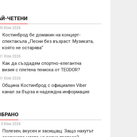
АЙ-ЧЕТЕНИ
30 Юли 2026
Костинброд бе домакин на концерт-
спектакъла „Песни без възраст: Музиката,
която не остарява“
31 Юли 2026
Как да създадем спортно-елегантна
визия с плетена тениска от TEODOR?
31 Юли 2026
Община Костинброд с официален Viber
канал за бърза и надеждна информация
ЗБРАНО
10 Юни 2026
Полезен, вкусен и засищащ: Защо нахутът