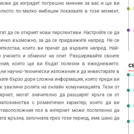
 може да изградят погрешно мнение за вас и ще ви
Колкото по-малко амбиции показвате в този момент,
ат да се открият нови перспективи. Настройте се да
сичко възможно, за да се придвижите напред. Не се
телства, които ви пречат да вървите напред. Най-
 ученето и обменът на опит. Разширявайте своите
ения, които ще ви бъдат полезни в ежедневието.
С
ни научно-технически изложения и да инвестирате в
явате бързо дори сложна информация, която преди ви
е увеличи ролята на онлайн комуникацията. Тези от
ернет, могат значително да разширят кръга си от
апознанства с романтичен характер, които да ви
ротивоположния пол в интернет може постепенно да
та връзка, започнала през този период, има шанс да