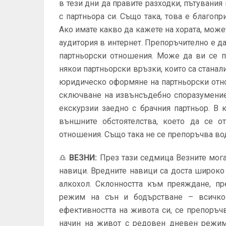
в тези дни да правите разходки, пътувани
с партньора си. Също така, това е благопр
Ако имате какво да кажете на хората, може
аудитория в интернет. Препоръчително е д
партньорски отношения. Може да ви се п
някои партньорски връзки, които са станал
юридическо оформяне на партньорски отн
сключване на извънсъдебно споразумение.
екскурзии заедно с брачния партньор. В
външните обстоятелства, което да се о
отношения. Също така не се препоръчва во
♎
ВЕЗНИ
:
През тази седмица Везните мога
навици. Вредните навици са доста широко
алкохол. Склонността към преяждане, пр
режим на сън и бодърстване – всичко
ефективността на живота си, се препоръ
начин на живот с редовен дневен режим.