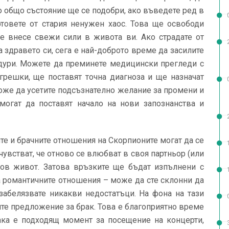
о общо състояние ще се подобри, ако въведете ред в
товете от стария ненужен хаос. Това ще освободи
ще внесе свежи сили в живота ви. Ако страдате от
 здравето си, сега е най-доброто време да засилите
дури. Можете да преминете медицински прегледи с
 грешки, ще поставят точна диагноза и ще назначат
оже да усетите подсъзнателно желание за промени и
огат да поставят начало на нови запознанства и
е и брачните отношения на Скорпионите могат да се
очувстват, че отново се влюбват в своя партньор (или
 нов живот. Затова връзките ще бъдат изпълнени с
а романтичните отношения – може да сте склонни да
забелязвате никакви недостатъци. На фона на тази
те предложение за брак. Това е благоприятно време
ака е подходящ момент за посещение на концерти,