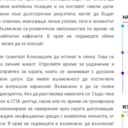
тивна житейска позиция и си поставят смели цели.
чени към дългосрочни резултати, могат да бъдат
Н
 планове, изискващи лични усилия, сега е моментът
 Възможни са романтични запознанства по време на
райпътни кафенета. В края на седмицата обаче
а може да се влошат.
е съветват Близнаците да останат в сянка. Това се
 за личния живот. Отделяйте време за уединение и
оприятен за хората, които се занимават с духовни
а или цигун. Ще имате възможност да постигнете
ъм вътрешна хармония. Възможно е да се появи
дискретно, без да разгласява намесата си. Също така
ек в СПА център, сауна или по време на тренировка
И
реализиране на намерения чрез скрита дипломация.
ждате неофициални срещи с влиятелни личности, от
оси. В края на седмицата е възможно да възникнат