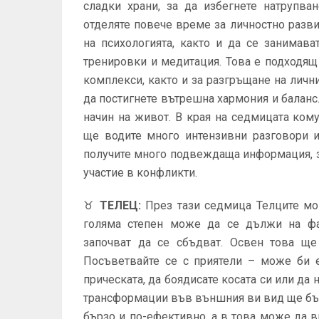
сладки храни, за да избегнете натрупва
отделяте повече време за личностно разви
на психологията, както и да се занимава
тренировки и медитация. Това е подходящ
комплекси, както и за разгръщане на лични
да постигнете вътрешна хармония и баланс
начин на живот. В края на седмицата ком
ще водите много интензивни разговори 
получите много подвеждаща информация, з
участие в конфликти.
♉
ТЕЛЕЦ
:
През тази седмица Телците мог
голяма степен може да се дължи на фа
започват да се сбъдват. Освен това ще
Посъветвайте се с приятели – може би е
прическата, да боядисате косата си или да
трансформации във външния ви вид ще бъд
бързо и по-ефективно, а в това може да 