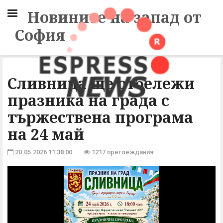
Новините на запад от
София
Сливница ще отбележи
празника на града с
тържествена програма
на 24 май
20.05.2026 11:38:00
1217 преглеждания