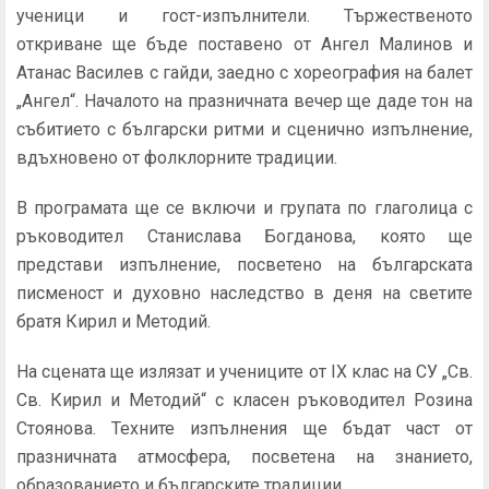
ученици и гост-изпълнители. Тържественото
откриване ще бъде поставено от Ангел Малинов и
Атанас Василев с гайди, заедно с хореография на балет
„Ангел“. Началото на празничната вечер ще даде тон на
събитието с български ритми и сценично изпълнение,
вдъхновено от фолклорните традиции.
В програмата ще се включи и групата по глаголица с
ръководител Станислава Богданова, която ще
представи изпълнение, посветено на българската
писменост и духовно наследство в деня на светите
братя Кирил и Методий.
На сцената ще излязат и учениците от IX клас на СУ „Св.
Св. Кирил и Методий“ с класен ръководител Розина
Стоянова. Техните изпълнения ще бъдат част от
празничната атмосфера, посветена на знанието,
образованието и българските традиции.