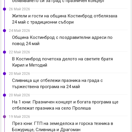
обявяването си за град с празничен концерт
26 Май 2026
Жители и гости на община Костинброд отбелязаха
24 май с традиционни събори
24 Май 2026
Община Костинброд с поздравителни адреси по
повод 24 май
22 Май 2026
В Костинброд почетоха делото на светите братя
Кирил и Методий
20 Май 2026
Сливница ще отбележи празника на града с
тържествена програма на 24 май
20 Май 2026
На 1 юни: Празничен концерт и богата програма ще
отбележат празника на село Пролеша
19 Май 2026
През юни: ГТП на земеделска и горска техника в
Божурище, Сливница и Драгоман