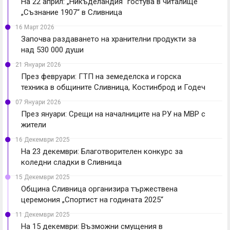
На 22 април: „Никъделандия“ гостува в читалище
„Съзнание 1907“ в Сливница
16 Март 2026
Започва раздаването на хранителни продукти за
над 530 000 души
21 Януари 2026
През февруари: ГТП на земеделска и горска
техника в общините Сливница, Костинброд и Годеч
07 Януари 2026
През януари: Срещи на началниците на РУ на МВР с
жители
16 Декември 2025
На 23 декември: Благотворителен конкурс за
коледни сладки в Сливница
15 Декември 2025
Община Сливница организира тържествена
церемония „Спортист на годината 2025“
11 Декември 2025
На 15 декември: Възможни смущения в