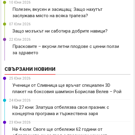
10 Юни 2026
Полезен, вкусен и засищащ: Защо нахутът
заслужава място на всяка трапеза?
07 Юли 2026
Защо мозъкът ни саботира добрите навици?
22 Юли 2026
Прасковите – вкусни летни плодове с ценни ползи
за здравето
СВЪРЗАНИ НОВИНИ
25 Юни 2026
Ученици от Сливница ще връчат специален 3D
плакет на боксовия шампион Борислав Велев – Рой
24 Юни 2026
На 27 юни: Златуша отбелязва своя празник с
концертна програма и тържествена заря
23 Юни 2026
На 4 юли: Своге ще отбележи 62 години от