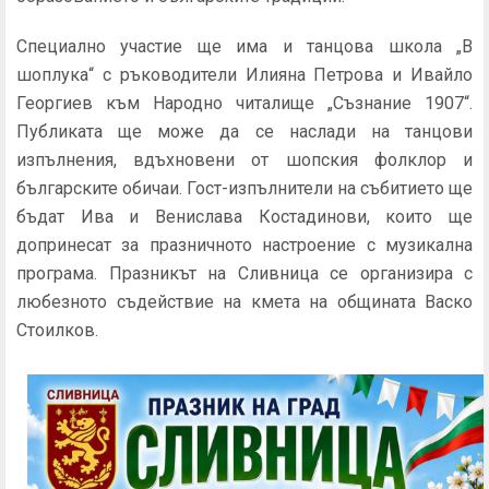
Специално участие ще има и танцова школа „В
шоплука“ с ръководители Илияна Петрова и Ивайло
Георгиев към Народно читалище „Съзнание 1907“.
Публиката ще може да се наслади на танцови
изпълнения, вдъхновени от шопския фолклор и
българските обичаи. Гост-изпълнители на събитието ще
бъдат Ива и Венислава Костадинови, които ще
допринесат за празничното настроение с музикална
програма. Празникът на Сливница се организира с
любезното съдействие на кмета на общината Васко
Стоилков.