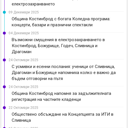
електрозахранването
09 Декември 2025
Община Костинброд с богата Коледна програма:
концерти, базари и празнични спектакли
04 Декември 2025
Възможни смущения в електрозахранването в
Костинброд, Божурище, Годеч, Сливница и
Драгоман
24 Октомври 2025
С усмивки и есенни послания: ученици от Сливница,
Драгоман и Божурище напомниха колко е важно да
бъдем отговорни на пътя
24 Октомври 2025
Община Костинброд напомня за задължителната
регистрация на частните кладенци
22 Октомври 2025
Обществено обсъждане на Концепцията за ИТИ в
Сливница