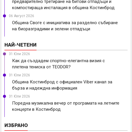
предварително третиране на битови отпадъци и
компостираща инсталация в община Костинброд
06 Август 2026
Община Своге с инициатива за разделно събиране
на биоразградими и зелени отпадъци
НАЙ-ЧЕТЕНИ
31 Юли 2026
Как да създадем спортно-елегантна визия с
плетена тениска от TEODOR?
31 Юли 2026
Община Костинброд с официален Viber канал за
бърза и надеждна информация
31 Юли 2026
Поредна музикална вечер от програмата на летните
концерти в Костинброд
ИЗБРАНО