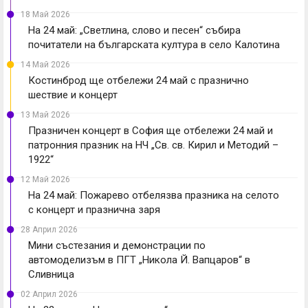
18 Май 2026
На 24 май: „Светлина, слово и песен“ събира
почитатели на българската култура в село Калотина
14 Май 2026
Костинброд ще отбележи 24 май с празнично
шествие и концерт
13 Май 2026
Празничен концерт в София ще отбележи 24 май и
патронния празник на НЧ „Св. св. Кирил и Методий –
1922“
12 Май 2026
На 24 май: Пожарево отбелязва празника на селото
с концерт и празнична заря
28 Април 2026
Мини състезания и демонстрации по
автомоделизъм в ПГТ „Никола Й. Вапцаров“ в
Сливница
02 Април 2026