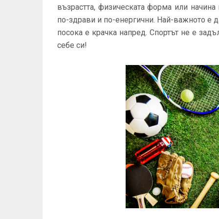
възрастта, физическата форма или начина
по-здрави и по-енергични. Най-важното е д
посока е крачка напред. Спортът не е зад
себе си!