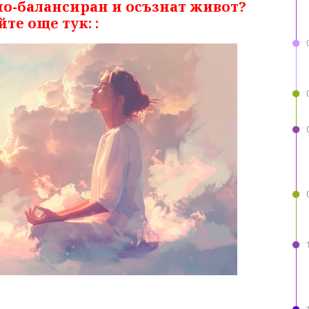
по-балансиран и осъзнат живот?
те още тук: :