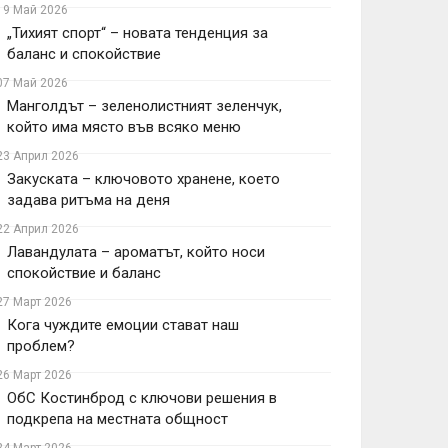
19 Май 2026
„Тихият спорт“ – новата тенденция за
баланс и спокойствие
07 Май 2026
Манголдът – зеленолистният зеленчук,
който има място във всяко меню
23 Април 2026
Закуската – ключовото хранене, което
задава ритъма на деня
22 Април 2026
Лавандулата – ароматът, който носи
спокойствие и баланс
27 Март 2026
Кога чуждите емоции стават наш
проблем?
26 Март 2026
ОбС Костинброд с ключови решения в
подкрепа на местната общност