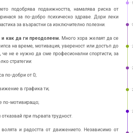
то подобрява подвижността, намалява риска от
принася за по-добро психическо здраве. Дори леки
астика за възрастни са изключително полезни.
 и как да ги преодолеем.
Много хора желаят да се
липса на време, мотивация, увереност или достъп до
 че не е нужно да сме професионални спортисти, за
лко стратегии:
а по-добри от 0;
ижение в графика ти;
 е по-мотивиращо;
и отказвай при първата трудност.
, волята и радостта от движението. Независимо от