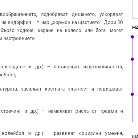
вообращението, подобряват дишането, ускоряват
а ендорфин – т. нар. „хормон на щастието“. Дори 30
Н
бързо ходене, каране на колело или йога, могат
и настроението.
колоездене и др.) – повишават издръжливостта,
робове;
турата, засилват костната плътност и повишават
 стречинг и др.) – намаляват риска от травми и
 волейбол и др.) – развиват социални умения,
Н