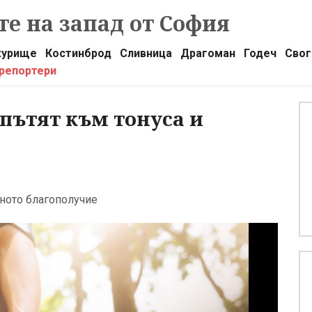
е на запад от София
урище
Костинброд
Сливница
Драгоман
Годеч
Свог
 репортери
пътят към тонуса и
чното благополучие