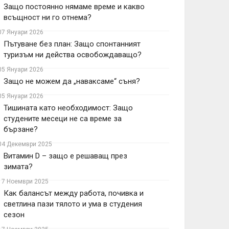
Защо постоянно нямаме време и какво
всъщност ни го отнема?
07 Януари 2026
Пътуване без план: Защо спонтанният
туризъм ни действа освобождаващо?
05 Януари 2026
Защо не можем да „наваксаме“ съня?
05 Януари 2026
Тишината като необходимост: Защо
студените месеци не са време за
бързане?
04 Декември 2025
Витамин D – защо е решаващ през
зимата?
17 Ноември 2025
Как балансът между работа, почивка и
светлина пази тялото и ума в студения
сезон