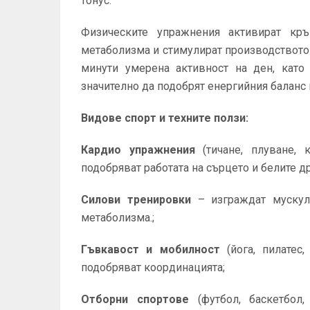
тонус.
Физическите упражнения активират кръ
метаболизма и стимулират производството н
минути умерена активност на ден, като 
значително да подобрят енергийния баланс 
Видове спорт и техните ползи:
Кардио упражнения
(тичане, плуване, 
подобряват работата на сърцето и белите д
Силови тренировки
– изграждат мускула
метаболизма.;
Гъвкавост и мобилност
(йога, пилатес,
подобряват координацията;
Отборни спортове
(футбол, баскетбол,