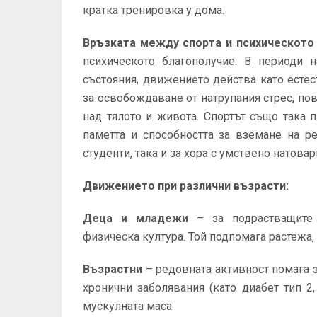
кратка тренировка у дома.
Връзката между спорта и психическото
психическото благополучие. В периоди 
състояния, движението действа като есте
за освобождаване от натрупания стрес, по
над тялото и живота.
Спортът също така 
паметта и способността за вземане на р
студенти, така и за хора с умствено натова
Движението при различни възрасти:
Деца и младежи
– за подрастващите 
физическа култура. Той подпомага растежа,
Възрастни
– редовната активност помага 
хронични заболявания (като диабет тип 2
мускулната маса.