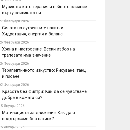
24 Март 2026
Музиката като терапия и нейното влияние
върху психиката ни
27 Февруари 2026
Силата на сутрешните напитки:
Хидратация, енергия и баланс
26 Февруари 2026
Храна и настроение: Всеки избор на
трапезата има значение
26 Февруари 2026
Терапевтичното изкуство: Рисуване, танц
и писане
02 Февруари 2026
Красота без филтри: Как да се чувстваме
добре в кожата си?
15 Януари 2026
Мотивацията за движение: Kак да я
поддържаме без натиск?
15 Януари 2026