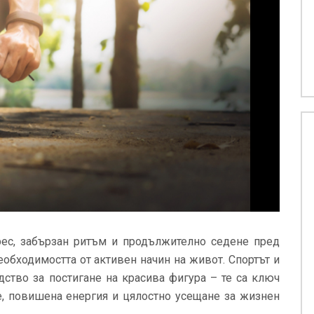
рес, забързан ритъм и продължително седене пред
еобходимостта от активен начин на живот. Спортът и
дство за постигане на красива фигура – те са ключ
е, повишена енергия и цялостно усещане за жизнен