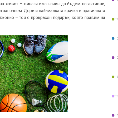
 на живот – винаги има начин да бъдем по-активни,
а започнем. Дори и най-малката крачка в правилната
ължение – той е прекрасен подарък, който правим на