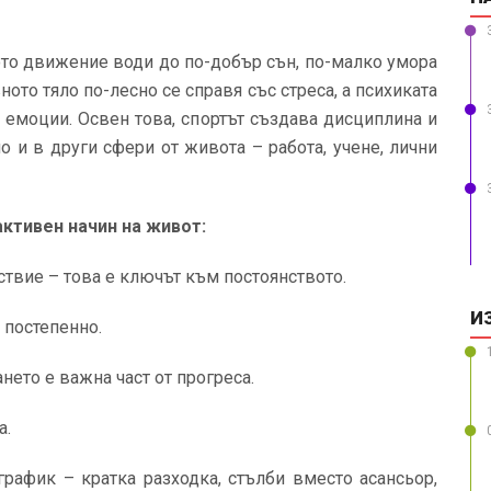
то движение води до по-добър сън, по-малко умора
ото тяло по-лесно се справя със стреса, а психиката
 емоции. Освен това, спортът създава дисциплина и
о и в други сфери от живота – работа, учене, лични
активен начин на живот:
ствие – това е ключът към постоянството.
И
 постепенно.
ето е важна част от прогреса.
а.
рафик – кратка разходка, стълби вместо асансьор,