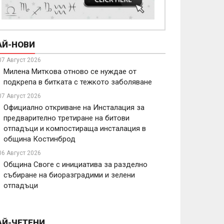
АЙ-НОВИ
07 Август 2026
Милена Миткова отново се нуждае от
подкрепа в битката с тежкото заболяване
07 Август 2026
Официално откриване на Инсталация за
предварително третиране на битови
отпадъци и компостираща инсталация в
община Костинброд
06 Август 2026
Община Своге с инициатива за разделно
събиране на биоразградими и зелени
отпадъци
АЙ-ЧЕТЕНИ