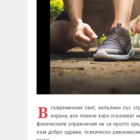
В
съвременния свят, изпълнен със ст
екрани, все повече хора осъзнават н
физическите упражнения не са просто сре
към добро здраве, психическо равновеси