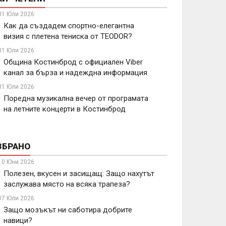
31 Юли 2026
Как да създадем спортно-елегантна
визия с плетена тениска от TEODOR?
31 Юли 2026
Община Костинброд с официален Viber
канал за бърза и надеждна информация
31 Юли 2026
Поредна музикална вечер от програмата
на летните концерти в Костинброд
ЗБРАНО
10 Юни 2026
Полезен, вкусен и засищащ: Защо нахутът
заслужава място на всяка трапеза?
07 Юли 2026
Защо мозъкът ни саботира добрите
навици?