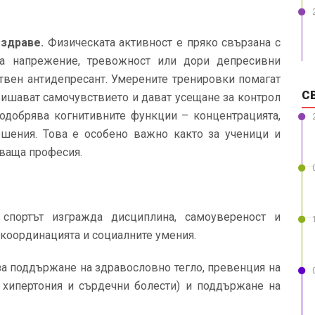
 здраве.
Физическата активност е пряко свързана с
на напрежение, тревожност или дори депресивни
ствен антидепресант. Умерените тренировки помагат
С
вишават самочувствието и дават усещане за контрол
подобрява когнитивните функции – концентрацията,
ешения. Това е особено важно както за ученици и
рваща професия.
спортът изгражда дисциплина, самоувереност и
 координацията и социалните умения.
за поддържане на здравословно тегло, превенция на
, хипертония и сърдечни болести) и поддържане на