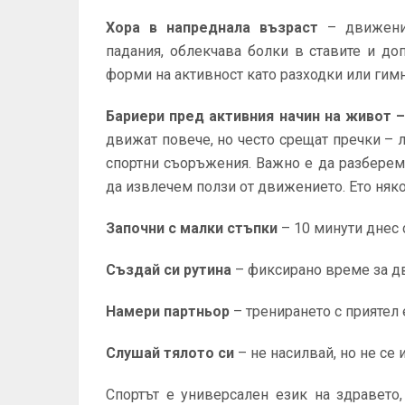
Хора в напреднала възраст
– движение
падания, облекчава болки в ставите и до
форми на активност като разходки или гимн
Бариери пред активния начин на живот –
движат повече, но често срещат пречки – 
спортни съоръжения. Важно е да разберем,
да извлечем ползи от движението. Ето няко
Започни с малки стъпки
– 10 минути днес с
Създай си рутина
– фиксирано време за дв
Намери партньор
– тренирането с приятел
Слушай тялото си
– не насилвай, но не се 
Спортът е универсален език на здравето