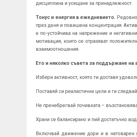
дисциплина и усещане за принадлежност.
Тонус и енергия в ежедневието.
Редовно
през деня и повишена концентрация. Активн
е по-устойчива на напрежение и негативни
мотивация, които се отразяват положителн
взаимоотношения.
Ето и няколко съвета за поддържане на 
Избери активност, която ти доставя удовол
Поставяй си реалистични цели и ги следвай
Не пренебрегвай почивката – възстановяван
Храни се балансирано и пий достатъчно вод
Включвай движение дори и в натоварен г