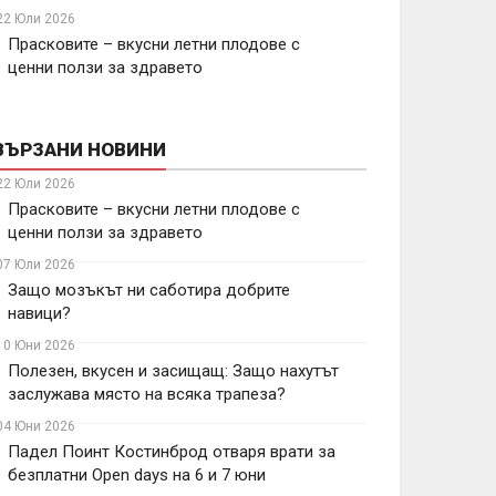
22 Юли 2026
Прасковите – вкусни летни плодове с
ценни ползи за здравето
ВЪРЗАНИ НОВИНИ
22 Юли 2026
Прасковите – вкусни летни плодове с
ценни ползи за здравето
07 Юли 2026
Защо мозъкът ни саботира добрите
навици?
10 Юни 2026
Полезен, вкусен и засищащ: Защо нахутът
заслужава място на всяка трапеза?
04 Юни 2026
Падел Поинт Костинброд отваря врати за
безплатни Open days на 6 и 7 юни