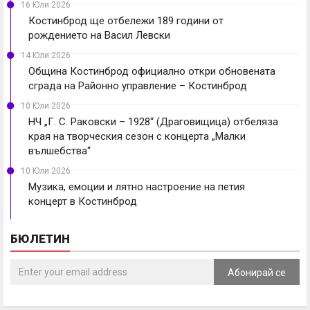
16 Юли 2026
Костинброд ще отбележи 189 години от
рождението на Васил Левски
14 Юли 2026
Община Костинброд официално откри обновената
сграда на Районно управление – Костинброд
10 Юли 2026
НЧ „Г. С. Раковски – 1928“ (Драговищица) отбеляза
края на творческия сезон с концерта „Малки
вълшебства“
10 Юли 2026
Музика, емоции и лятно настроение на петия
концерт в Костинброд
БЮЛЕТИН
Абонирай се