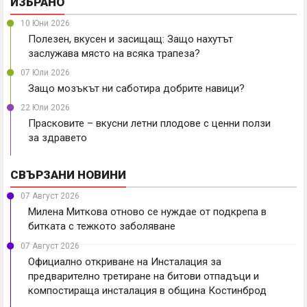
ИЗБРАНО
10 Юни 2026
Полезен, вкусен и засищащ: Защо нахутът
заслужава място на всяка трапеза?
07 Юли 2026
Защо мозъкът ни саботира добрите навици?
22 Юли 2026
Прасковите – вкусни летни плодове с ценни ползи
за здравето
СВЪРЗАНИ НОВИНИ
07 Август 2026
Милена Миткова отново се нуждае от подкрепа в
битката с тежкото заболяване
07 Август 2026
Официално откриване на Инсталация за
предварително третиране на битови отпадъци и
компостираща инсталация в община Костинброд