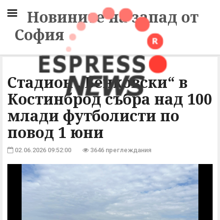
Новините на запад от
София
Стадион „Бенковски“ в
Костинброд събра над 100
млади футболисти по
повод 1 юни
02.06.2026 09:52:00
3646 преглеждания