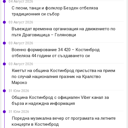
04 Август 2026
С песни, танци и фолклор Безден отбеляза
традиционния си събор
03 Август 2026
Въвеждат временна организация на движението по
пътя Драговищица – Голяновци
03 Август 2026
Военно формирование 34 420 – Костинброд
отбеляза 44 години от създаването си
03 Август 2026
Кметът на община Костинброд присъства на прием
по случай националния празник на Кралство
Мароко
31 Юли 2026
Община Костинброд с официален Viber канал за
бърза и надеждна информация
31 Юли 2026
Поредна музикална вечер от програмата на летните
концерти в Костинброд