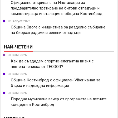
Официално откриване на Инсталация за
предварително третиране на битови отпадъци и
компостираща инсталация в община Костинброд
06 Август 2026
Община Своге с инициатива за разделно събиране
на биоразградими и зелени отпадъци
НАЙ-ЧЕТЕНИ
31 Юли 2026
Как да създадем спортно-елегантна визия с
плетена тениска от TEODOR?
31 Юли 2026
Община Костинброд с официален Viber канал за
бърза и надеждна информация
31 Юли 2026
Поредна музикална вечер от програмата на летните
концерти в Костинброд