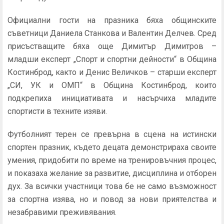
Официални гости на празника бяха общинските
съветници Даниела Станкова и Валентин Делчев. Сред
присъстващите бяха още Димитър Димитров –
младши експерт „Спорт и спортни дейности“ в Община
Костинброд, както и Денис Величков – старши експерт
„СИ, УК и ОМП“ в Община Костинброд, които
подкрепиха инициативата и насърчиха младите
спортисти в техните изяви.
Футболният терен се превърна в сцена на истински
спортен празник, където децата демонстрираха своите
умения, придобити по време на тренировъчния процес,
и показаха желание за развитие, дисциплина и отборен
дух. За всички участници това бе не само възможност
за спортна изява, но и повод за нови приятелства и
незабравими преживявания.