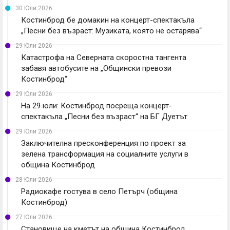
30 Юли 2026
Костинброд бе домакин на концерт-спектакъла
„Песни без възраст: Музиката, която не остарява“
29 Юли 2026
Катастрофа на Северната скоростна тангента
забавя автобусите на „Общински превози
Костинброд“
29 Юли 2026
На 29 юли: Костинброд посреща концерт-
спектакъла „Песни без възраст“ на БГ Дуетът
29 Юли 2026
Заключителна пресконференция по проект за
зелена трансформация на социалните услуги в
община Костинброд
28 Юли 2026
Радиокафе гостува в село Петърч (община
Костинброд)
27 Юли 2026
Становище на кметът на община Костинброд