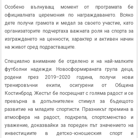
Особено вълнуващ момент от програмата бе
официалната церемония по награждаването. Всяко
дете получи грамота и медал за своето участие, като
организаторите подчертаха важната роля на спорта за
изграждането на ценности, характер и активен начин
на живот сред подрастващите.
Специално внимание бе отделено и на най-малките
футболни надежди. Новосформираната група деца,
родени през 2019–2020 година, получи нови
тренировъчни екипи, осигурени от Община
Костинброд. Жестът бе посрещнат с голяма радост и се
превърна в допълнителен стимул за бъдещото
развитие на младите спортисти. Празникът премина в
атмосфера на радост, подкрепа, спортсменство и
уважение, доказвайки за пореден път значението на
инвестициите в детско-юношеския спорт и