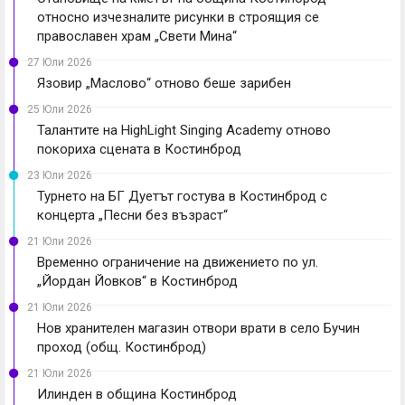
относно изчезналите рисунки в строящия се
православен храм „Свети Мина“
27 Юли 2026
Язовир „Маслово“ отново беше зарибен
25 Юли 2026
Талантите на HighLight Singing Academy отново
покориха сцената в Костинброд
23 Юли 2026
Турнето на БГ Дуетът гостува в Костинброд с
концерта „Песни без възраст“
21 Юли 2026
Временно ограничение на движението по ул.
„Йордан Йовков“ в Костинброд
21 Юли 2026
Нов хранителен магазин отвори врати в село Бучин
проход (общ. Костинброд)
21 Юли 2026
Илинден в община Костинброд