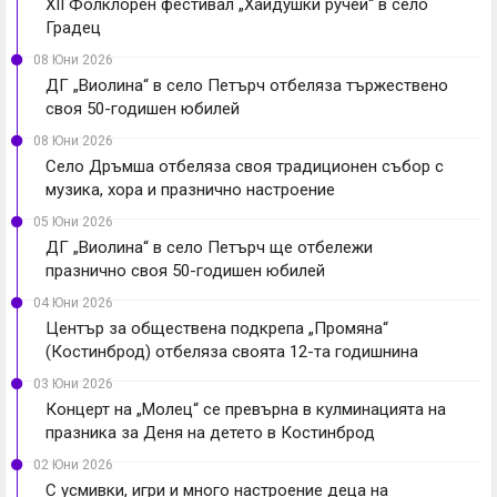
XII Фолклорен фестивал „Хайдушки ручей“ в село
Градец
08 Юни 2026
ДГ „Виолина“ в село Петърч отбеляза тържествено
своя 50-годишен юбилей
08 Юни 2026
Село Дръмша отбеляза своя традиционен събор с
музика, хора и празнично настроение
05 Юни 2026
ДГ „Виолина“ в село Петърч ще отбележи
празнично своя 50-годишен юбилей
04 Юни 2026
Център за обществена подкрепа „Промяна“
(Костинброд) отбеляза своята 12-та годишнина
03 Юни 2026
Концерт на „Молец“ се превърна в кулминацията на
празника за Деня на детето в Костинброд
02 Юни 2026
С усмивки, игри и много настроение деца на