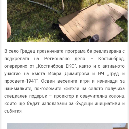
В село Градец празничната програма бе реализирана с
подкрепата на Регионално депо – Костинброд,
оперирано от „Костинброд ЕКО“, както и с активното
участие на кмета Искра Димитрова и НЧ „Труд и
просвета-1941“. Освен веселите игри и изненади за
най-малките, по-големите жители на селото получиха
специален подарък – проектор и озвучителна колона,
които ще бъдат използвани за бъдещи инициативи и
събития.