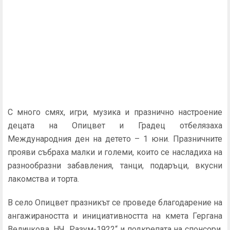
С много смях, игри, музика и празнично настроение
децата на Опицвет и Градец отбелязаха
Международния ден на детето – 1 юни. Празничните
прояви събраха малки и големи, които се насладиха на
разнообразни забавления, танци, подаръци, вкусни
лакомства и торта.
В село Опицвет празникът се проведе благодарение на
ангажираността и инициативността на кмета Гергана
Величкова, НЧ „Разум-1922“ и подкрепата на спонсори.