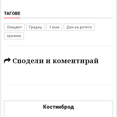
ТАГОВЕ
Опицвет
Градец
1 юни
Ден на детето
празник
Сподели и коментирай
Костинброд