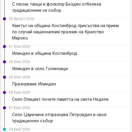
С песни, танци и фолклор Безден отбеляза
традиционния си събор
03 Август 2026
Кметът на община Костинброд присъства на прием
по случай националния празник на Кралство
Мароко
21 Юли 2026
Илинден в община Костинброд
20 Юли 2026
Илинден в село Голяновци
20 Юли 2026
Празнуваме Илинден
09 Юли 2026
Село Опицвет почете паметта на света Неделя
07 Юли 2026
Село Царичина отпразнува Петровден и своя
традиционен събор
24 Юни 2026