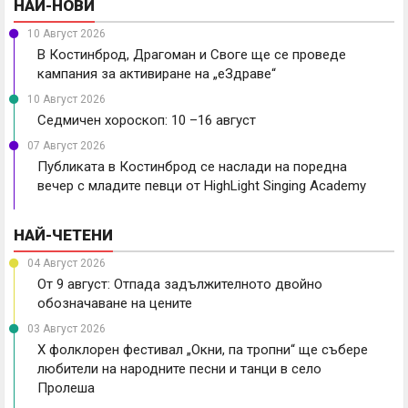
НАЙ-НОВИ
10 Август 2026
В Костинброд, Драгоман и Своге ще се проведе
кампания за активиране на „еЗдраве“
10 Август 2026
Седмичен хороскоп: 10 –16 август
07 Август 2026
Публиката в Костинброд се наслади на поредна
вечер с младите певци от HighLight Singing Academy
НАЙ-ЧЕТЕНИ
04 Август 2026
От 9 август: Отпада задължителното двойно
обозначаване на цените
03 Август 2026
X фолклорен фестивал „Окни, па тропни“ ще събере
любители на народните песни и танци в село
Пролеша