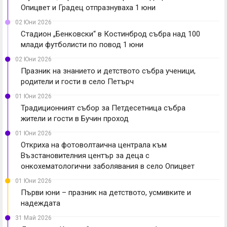
Опицвет и Градец отпразнуваха 1 юни
02 Юни 2026
Стадион „Бенковски“ в Костинброд събра над 100
млади футболисти по повод 1 юни
02 Юни 2026
Празник на знанието и детството събра ученици,
родители и гости в село Петърч
01 Юни 2026
Традиционният събор за Петдесетница събра
жители и гости в Бучин проход
01 Юни 2026
Откриха на фотоволтаична централа към
Възстановителния център за деца с
онкохематологични заболявания в село Опицвет
01 Юни 2026
Първи юни – празник на детството, усмивките и
надеждата
31 Май 2026