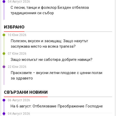
04 Август 2026
С песни, танци и фолклор Безден отбеляза
традиционния си събор
ИЗБРАНО
10 Юни 2026
Полезен, вкусен и засищащ: Защо нахутът
заслужава място на всяка трапеза?
07 Юли 2026
Защо мозъкът ни саботира добрите навици?
22 Юли 2026
Прасковите – вкусни летни плодове с ценни ползи
за здравето
СВЪРЗАНИ НОВИНИ
06 Август 2026
На 6 август: Отбелязваме Преображение Господне
04 Август 2026