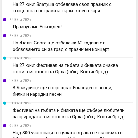
На 27 юни: Златуша отбелязва своя празник с
концертна програма и тържествена заря
24 Юни 2026
Празнуваме Еньовден!
23 Юни 2026
На 4 юли: Своге ще отбележи 62 години от
обявяването си за град с празничен концерт
23 Юни 2026
На 27 юни: Фестивал на гъбата и билката очаква
гости в местността Орла (общ. Костинброд)
18 Юни 2026
В Божурище ще посрещнат Еньовден с венци,
билки и народни песни
11 Юни 2026
Фестивал на гъбата и билката ще събере любители
на природата в местността Орла (общ. Костинброд)
09 Юни 2026
Над 300 участници от цялата страна се включиха в