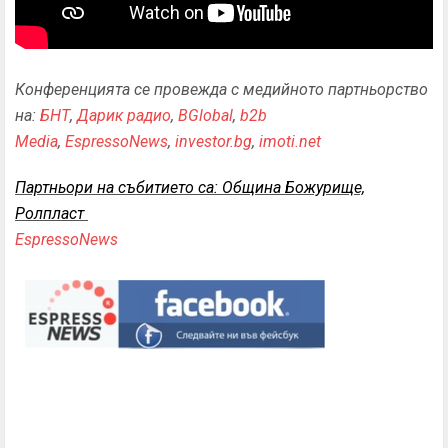
Конференцията се провежда с медийното партньорство
на:
БНТ
,
Дарик радио
,
BGlobal
,
b2b
Media
,
EspressoNews
,
investor.bg
,
imoti.net
Партньори на събитието са: Община Божурище,
Ролпласт
EspressoNews