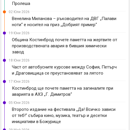
Пролеша
02 Юли 2026
Венелина Миланова – ръководител на ДВГ „Палави
ноти“ е носител на приз „Добрият пример“
19 Юни 2026
Община Костинброд почете паметта на жертвите от
производствената авария в бившия химически
завод
18 Юни 2026
Част от автобусните курсове между София, Петърч
и Драговищица се преустановяват за лятото
17 Юни 2026
Костинброд ще почете паметта на загиналите при
аварията в АХЗ „Г. Димитров“
05 Юни 2026
Второто издание на фестивала „Да! Всичко зависи
от теб!“ събира кино, музика, театър и десетки
инициативи в Божурище