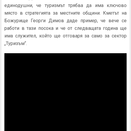
единодушни, че туризмът трябва да има ключово
място в стратегията за местните общини. Кметът на
Божурище Георги Димов даде пример, че вече се
работи в тази посока и че от следващата година ще
има служител, който ще отговаря за само за сектор
„Туризъм“.