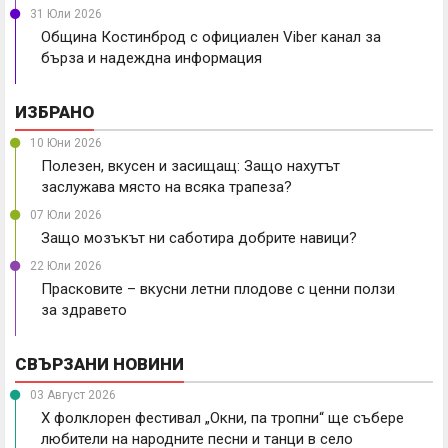
31 Юли 2026
Община Костинброд с официален Viber канал за
бърза и надеждна информация
ИЗБРАНО
10 Юни 2026
Полезен, вкусен и засищащ: Защо нахутът
заслужава място на всяка трапеза?
07 Юли 2026
Защо мозъкът ни саботира добрите навици?
22 Юли 2026
Прасковите – вкусни летни плодове с ценни ползи
за здравето
СВЪРЗАНИ НОВИНИ
03 Август 2026
X фолклорен фестивал „Окни, па тропни“ ще събере
любители на народните песни и танци в село