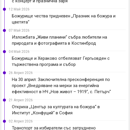
с концерт и празнична заря
12 Май 2026
Божурище чества тридневен „Празник на божура и
цветята“
07 Май 2026
Изложбата „Живи планини“ събра любители на
природата и фотографията в Костинброд
04 Май 2026
Божурище и Хераково отбелязват Гергьовден с
тържествена програма и събор
26 Април 2026
На 30 април: Заключителна пресконференция по
проект „Внедряване на мерки за енергийна
ефективност в НЧ „Нов живот – 1919“, с. Петърч“
21 Април 2026
Откриха „Център за културата на божура“ в
Институт „Конфуций“ в София
02 Април 2026
Транспорт за избиратели със затруднено