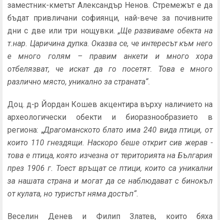
заместник-кметът Александър Ненов. Стремежът е да
бъдат привличани софиянци, най-вече за почивните
дни с две или три нощувки.
„Ще развиваме обекта на
т.нар. Царичина дупка. Оказва се, че интересът към него
е много голям – правим анкети и много хора
отбелязват, че искат да го посетят. Това е много
различно място, уникално за страната“
.
Доц. д-р Йордан Кошев акцентира върху наличието на
археологически обекти и биоразнообразието в
региона: „
Драгоманското блато има 240 вида птици, от
които 110 гнездящи. Наскоро беше открит сив жерав -
това е птица, която изчезна от територията на България
през 1906 г. Тоест връщат се птици, които са уникални
за нашата страна и могат да се наблюдават с бинокъл
от кулата, но туристът няма достъп“
.
Веселин Денев и Филип Златев, които бяха