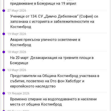
придвижване в Божурище на 19 април
27 Март 2026
Ученици от 134. СУ „Димчо Дебелянов“ (София) се
запознаха с историята и забележителностите на
Костинброд
19 Март 2026
Авария прекъсна уличното осветление в
Костинброд
18 Март 2026
На 20 март: Дезакаризация на тревните площи в
Божурище
13 Март 2026
Представители на Община Костинброд участваха в
събитие, посветено на Ото фон Хабсбург и
европейското наследство
19 Януари 2026
Временно спиране на водоподаването в населени
места от община Костинброд