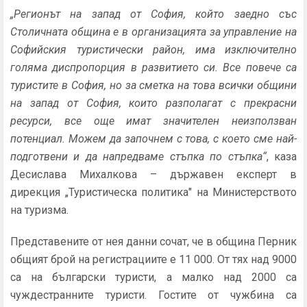
„Регионът на запад от София, който заедно със
Столичната община е в организацията за управление на
Софийския туристически район, има изключително
голяма диспропорция в развитието си. Все повече са
туристите в София, но за сметка на това всички общини
на запад от София, които разполагат с прекрасни
ресурси, все още имат значителен неизползван
потенциал. Можем да започнем с това, с което сме най-
подготвени и да напредваме стъпка по стъпка“
, каза
Десислава Михалкова – държавен експерт в
дирекция „Туристическа политика" на Министерството
на туризма.
Представените от нея данни сочат, че в община Перник
общият брой на регистрациите е 11 000. От тях над 9000
са на български туристи, а малко над 2000 са
чуждестранните туристи. Гостите от чужбина са