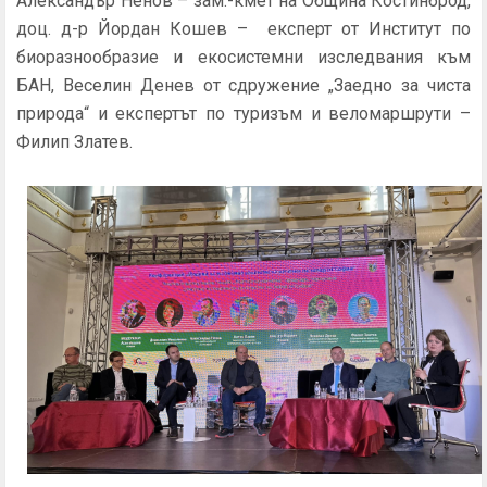
Александър Ненов – зам.-кмет на Община Костинброд,
доц. д-р Йордан Кошев – експерт от Институт по
биоразнообразие и екосистемни изследвания към
БАН, Веселин Денев от сдружение „Заедно за чиста
природа“ и експертът по туризъм и веломаршрути –
Филип Златев.