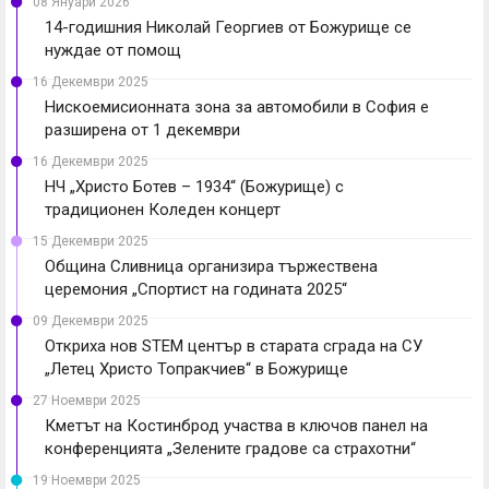
08 Януари 2026
14-годишния Николай Георгиев от Божурище се
нуждае от помощ
16 Декември 2025
Нискоемисионната зона за автомобили в София е
разширена от 1 декември
16 Декември 2025
НЧ „Христо Ботев – 1934“ (Божурище) с
традиционен Коледен концерт
15 Декември 2025
Община Сливница организира тържествена
церемония „Спортист на годината 2025“
09 Декември 2025
Откриха нов STEM център в старата сграда на СУ
„Летец Христо Топракчиев“ в Божурище
27 Ноември 2025
Кметът на Костинброд участва в ключов панел на
конференцията „Зелените градове са страхотни“
19 Ноември 2025