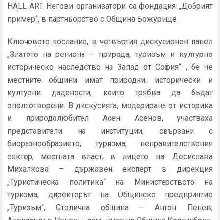
HALL ART. Негови организатори са фондация „Добрият
пример“, в партньорство с Община Божурище.
Ключовото послание, в четвъртия дискусионен панел
„Златото на региона – природа, туризъм и културно
историческо наследство на Запад от София“ , бе че
местните общини имат природни, исторически и
културни дадености, които трябва да бъдат
оползотворени. В дискусията, модерирана от историка
и природолюбител Асен Асенов, участваха
представители на институции, свързани с
биоразнообразието, туризма, неправителствения
сектор, местната власт, в лицето на: Десислава
Михалкова – държавен експерт в дирекция
„Туристическа политика“ на Министерството на
туризма, директорът на Общинско предприятие
„Туризъм“, Столична община – Антон Пенев,