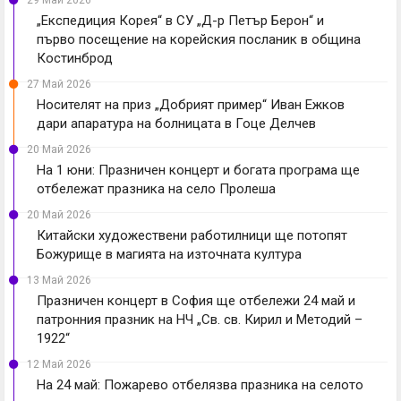
29 Май 2026
„Експедиция Корея“ в СУ „Д-р Петър Берон“ и
първо посещение на корейския посланик в община
Костинброд
27 Май 2026
Носителят на приз „Добрият пример“ Иван Ежков
дари апаратура на болницата в Гоце Делчев
20 Май 2026
На 1 юни: Празничен концерт и богата програма ще
отбележат празника на село Пролеша
20 Май 2026
Китайски художествени работилници ще потопят
Божурище в магията на източната култура
13 Май 2026
Празничен концерт в София ще отбележи 24 май и
патронния празник на НЧ „Св. св. Кирил и Методий –
1922“
12 Май 2026
На 24 май: Пожарево отбелязва празника на селото