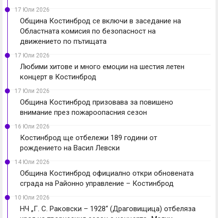
17 Юли 2026
Община Костинброд се включи в заседание на
Областната комисия по безопасност на
движението по пътищата
17 Юли 2026
Любими хитове и много емоции на шестия летен
концерт в Костинброд
17 Юли 2026
Община Костинброд призовава за повишено
внимание през пожароопасния сезон
16 Юли 2026
Костинброд ще отбележи 189 години от
рождението на Васил Левски
14 Юли 2026
Община Костинброд официално откри обновената
сграда на Районно управление – Костинброд
10 Юли 2026
НЧ „Г. С. Раковски – 1928“ (Драговищица) отбеляза