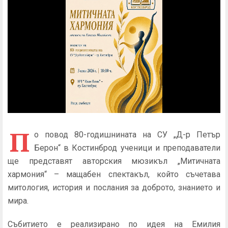
П
о повод 80-годишнината на СУ „Д-р Петър
Берон“ в Костинброд ученици и преподаватели
ще представят авторския мюзикъл „Митичната
хармония“ – мащабен спектакъл, който съчетава
митология, история и послания за доброто, знанието и
мира.
Събитието е реализирано по идея на Емилия