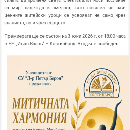
силата да променя света. Спектакълът носи послание
за мир, надежда и смелост, като показва, че най-
ценните житейски уроци се усвояват не само чрез
знанието, но и чрез сърцето.
Премиерата ще се състои на 3 юни 2026 г. от 18:00 часа
в НЧ „Иван Вазов“ – Костинброд. Входът е свободен.