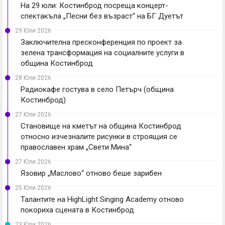
На 29 юли: Костинброд посреща концерт-
спектакъла „Песни без възраст“ на БГ Дуетът
29 Юли 2026
Заключителна пресконференция по проект за
зелена трансформация на социалните услуги в
община Костинброд
28 Юли 2026
Радиокафе гостува в село Петърч (община
Костинброд)
27 Юли 2026
Становище на кметът на община Костинброд
относно изчезналите рисунки в строящия се
православен храм „Свети Мина“
27 Юли 2026
Язовир „Маслово“ отново беше зарибен
25 Юли 2026
Талантите на HighLight Singing Academy отново
покориха сцената в Костинброд
23 Юли 2026