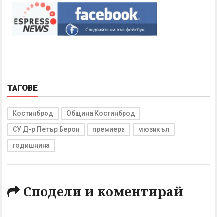
ТАГОВЕ
Костинброд
Община Костинброд
СУ Д-р Петър Берон
премиера
мюзикъл
годишнина
Сподели и коментирай