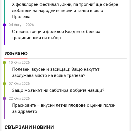
X фолклорен фестивал „Окни, па тропни“ ще събере
любители на народните песни и танци в село
Пролеша
04 Август 2026
С песни, танци и фолклор Безден отбеляза
традиционния си събор
ИЗБРАНО
10 Юни 2026
Полезен, вкусен и засищащ: Защо нахутът
заслужава място на всяка трапеза?
07 Юли 2026
Защо мозъкът ни саботира добрите навици?
22 Юли 2026
Прасковите – вкусни летни плодове с ценни ползи
за здравето
СВЪРЗАНИ НОВИНИ