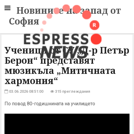
Новините на запад от
София
Ученици от СУ „Д-р Петър
Берон“ представят
мюзикъла „Митичната
хармония“
03.06.2026 08:51:00
315 преглеждания
По повод 80-годишнината на училището