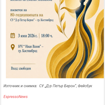
Източник и снимка:
СУ „Д-р Петър Берон“,
Фейсбук
EspressoNews