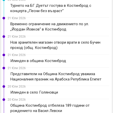
Турнето на БГ Дуетът гостува в Костинброд с
концерта „Песни без възраст“
21 Юли 2026
Временно ограничение на движението по ул.
„Йордан Йовков“ в Костинброд
21 Юли 2026
Нов хранителен магазин отвори врати в село Бучин
проход (общ. Костинброд)
21 Юли 2026
Илинден в община Костинброд
21 Юли 2026
Представители на Община Костинброд уважиха
Националния празник на Арабска Република Египет
20 Юли 2026
Илинден в село Голяновци
20 Юли 2026
Община Костинброд отбеляза 189 години от
рождението на Васил Левски