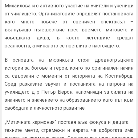
Михайлова и с активното участие на учители и ученици
от училището. Организаторите определят постановката
като много повече от сценичен спектакъл –
вълнуващо пътешествие през времето, митовете и
човешката душа, в което легендите срещат
реалността, а миналото се преплита с настоящето.
В основата на мюзикъла стоят древногръцките
истории за богове и герои, които по оригинален начин
са свързани с моменти от историята на Костинброд.
Сред разказите звучат и посланията на патрона на
училището д-р Петър Берон, напомнящи за силата на
знанието и значението на образованието като път към
свободата и личностното развитие.
„Митичната хармония“ поставя във фокуса и децата –
техните мечти, стремежи и вярата, че добротата има