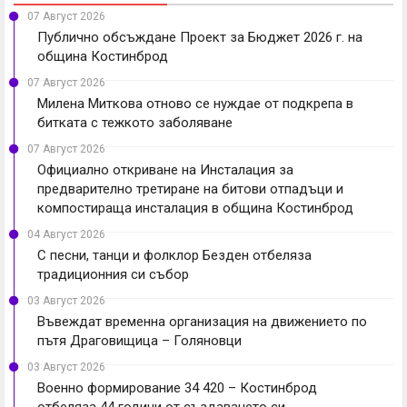
07 Август 2026
Публично обсъждане Проект за Бюджет 2026 г. на
община Костинброд
07 Август 2026
Милена Миткова отново се нуждае от подкрепа в
битката с тежкото заболяване
07 Август 2026
Официално откриване на Инсталация за
предварително третиране на битови отпадъци и
компостираща инсталация в община Костинброд
04 Август 2026
С песни, танци и фолклор Безден отбеляза
традиционния си събор
03 Август 2026
Въвеждат временна организация на движението по
пътя Драговищица – Голяновци
03 Август 2026
Военно формирование 34 420 – Костинброд
отбеляза 44 години от създаването си