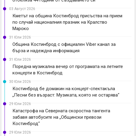
03 Август 2026
Кметът на община Костинброд присъства на прием
по случай националния празник на Кралство
Мароко
31 Юли 2026
Община Костинброд с официален Viber канал за
бърза и надеждна информация
31 Юли 2026
Поредна музикална вечер от програмата на летните
концерти в Костинброд
30 Юли 2026
Костинброд бе домакин на концерт-спектакъла
„Песни без възраст: Музиката, която не остарява“
29 Юли 2026
Катастрофа на Северната скоростна тангента
забавя автобусите на „Общински превози
Костинброд“
29 Юли 2026