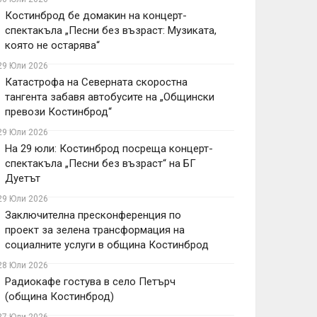
Костинброд бе домакин на концерт-
спектакъла „Песни без възраст: Музиката,
която не остарява“
29 Юли 2026
Катастрофа на Северната скоростна
тангента забавя автобусите на „Общински
превози Костинброд“
29 Юли 2026
На 29 юли: Костинброд посреща концерт-
спектакъла „Песни без възраст“ на БГ
Дуетът
29 Юли 2026
Заключителна пресконференция по
проект за зелена трансформация на
социалните услуги в община Костинброд
28 Юли 2026
Радиокафе гостува в село Петърч
(община Костинброд)