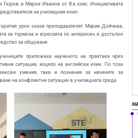
и Гюров и Марки Иванов от 8.а клас. Инициативата
и представители на училищния екип.
ткрития урок оказа преподавателят Мария Дойчева,
ата за тормоза и агресията по интересен и достъпен
редство за общуване.
учениците приложиха наученото на практика чрез
тивни ситуации, изцяло на английски език. По този
зикови умения, така и познания за начините за
ване на конфликтни ситуации в училищната среда.
Н