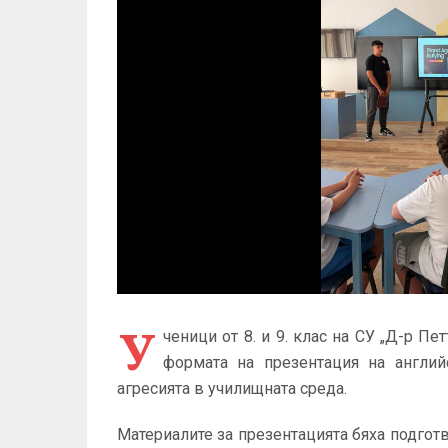
У
ченици от 8. и 9. клас на СУ „Д-р П
формата на презентация на англий
агресията в училищната среда.
Материалите за презентацията бяха подгот