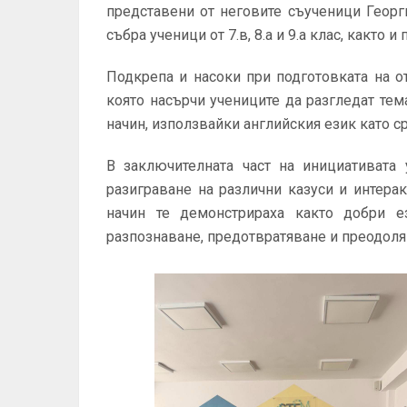
представени от неговите съученици Георг
събра ученици от 7.в, 8.а и 9.а клас, както 
Подкрепа и насоки при подготовката на о
която насърчи учениците да разгледат тем
начин, използвайки английския език като с
В заключителната част на инициативата 
разиграване на различни казуси и интерак
начин те демонстрираха както добри е
разпознаване, предотвратяване и преодоля