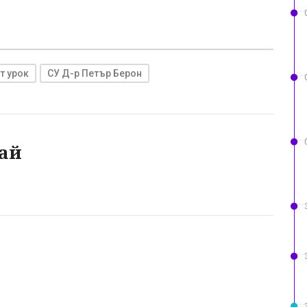
т урок
СУ Д-р Петър Берон
ай