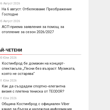
06 Август 2026
На 6 август: Отбелязваме Преображение
Господне
05 Август 2026
АСП приема заявления за помощ за
отопление за сезон 2026/2027
АЙ-ЧЕТЕНИ
30 Юли 2026
Костинброд бе домакин на концерт-
спектакъла „Песни без възраст: Музиката,
която не остарява“
31 Юли 2026
Как да създадем спортно-елегантна
визия с плетена тениска от TEODOR?
31 Юли 2026
Община Костинброд с официален Viber
канал за бърза и надеждна информация