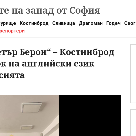
е на запад от София
урище
Костинброд
Сливница
Драгоман
Годеч
Свог
 репортери
етър Берон“ – Костинброд
к на английски език
сията