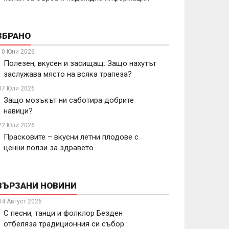
ЗБРАНО
10 Юни 2026
Полезен, вкусен и засищащ: Защо нахутът
заслужава място на всяка трапеза?
07 Юли 2026
Защо мозъкът ни саботира добрите
навици?
22 Юли 2026
Прасковите – вкусни летни плодове с
ценни ползи за здравето
ВЪРЗАНИ НОВИНИ
04 Август 2026
С песни, танци и фолклор Безден
отбеляза традиционния си събор