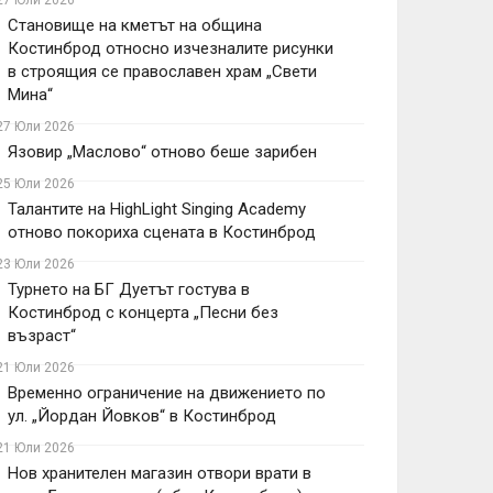
27 Юли 2026
Становище на кметът на община
Костинброд относно изчезналите рисунки
в строящия се православен храм „Свети
Мина“
27 Юли 2026
Язовир „Маслово“ отново беше зарибен
25 Юли 2026
Талантите на HighLight Singing Academy
отново покориха сцената в Костинброд
23 Юли 2026
Турнето на БГ Дуетът гостува в
Костинброд с концерта „Песни без
възраст“
21 Юли 2026
Временно ограничение на движението по
ул. „Йордан Йовков“ в Костинброд
21 Юли 2026
Нов хранителен магазин отвори врати в