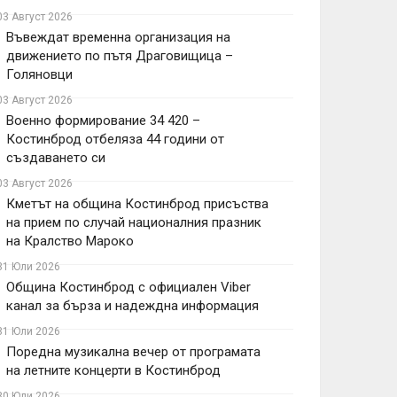
03 Август 2026
Въвеждат временна организация на
движението по пътя Драговищица –
Голяновци
03 Август 2026
Военно формирование 34 420 –
Костинброд отбеляза 44 години от
създаването си
03 Август 2026
Кметът на община Костинброд присъства
на прием по случай националния празник
на Кралство Мароко
31 Юли 2026
Община Костинброд с официален Viber
канал за бърза и надеждна информация
31 Юли 2026
Поредна музикална вечер от програмата
на летните концерти в Костинброд
30 Юли 2026