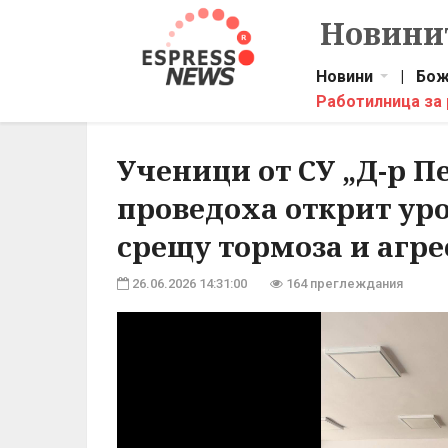
Новинит
Новини
|
Бож
Работилница за
Ученици от СУ „Д-р П
проведоха открит уро
срещу тормоза и агре
26.06.2026 14:31:00
164 преглеждания