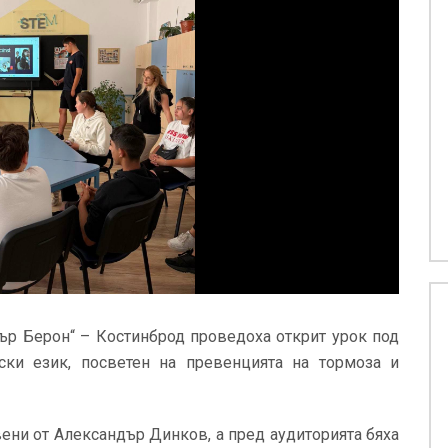
етър Берон“ – Костинброд проведоха открит урок под
ски език, посветен на превенцията на тормоза и
вени от Александър Динков, а пред аудиторията бяха