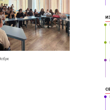
И
йсбук
С