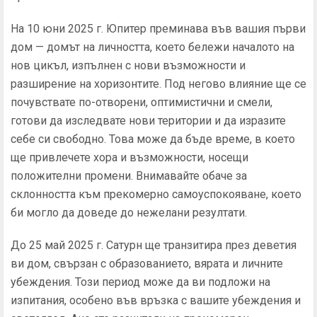
На 10 юни 2025 г. Юпитер преминава във вашия първи
дом — домът на личността, което бележи началото на
нов цикъл, изпълнен с нови възможности и
разширение на хоризонтите. Под негово влияние ще се
почувствате по-отворени, оптимистични и смели,
готови да изследвате нови територии и да изразите
себе си свободно. Това може да бъде време, в което
ще привлечете хора и възможности, носещи
положителни промени. Внимавайте обаче за
склонността към прекомерно самоуспокояване, което
би могло да доведе до нежелани резултати.
До 25 май 2025 г. Сатурн ще транзитира през деветия
ви дом, свързан с образованието, вярата и личните
убеждения. Този период може да ви подложи на
изпитания, особено във връзка с вашите убеждения и