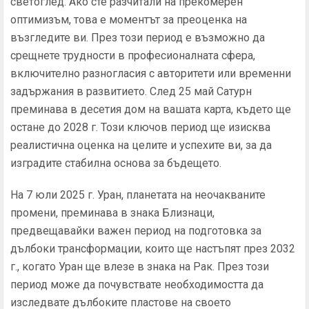
светоглед. Ако сте разчитали на прекомерен
оптимизъм, това е моментът за преоценка на
възгледите ви. През този период е възможно да
срещнете трудности в професионалната сфера,
включително разногласия с авторитети или временни
задържания в развитието. След 25 май Сатурн
преминава в десетия дом на вашата карта, където ще
остане до 2028 г. Този ключов период ще изисква
реалистична оценка на целите и успехите ви, за да
изградите стабилна основа за бъдещето.
На 7 юли 2025 г. Уран, планетата на неочакваните
промени, преминава в знака Близнаци,
предвещавайки важен период на подготовка за
дълбоки трансформации, които ще настъпят през 2032
г., когато Уран ще влезе в знака на Рак. През този
период може да почувствате необходимостта да
изследвате дълбоките пластове на своето