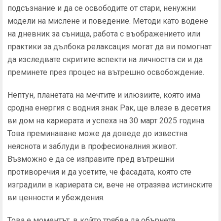
подсъзнание и да се освободите от стари, ненужни
модели на мислене и поведение. Методи като водене
на дневник за сънища, работа с въображението или
практики за дълбока релаксация могат да ви помогнат
да изследвате скритите аспекти на личността си и да
преминете през процес на вътрешно освобождение.
Нептун, планетата на мечтите и илюзиите, която има
сродна енергия с водния знак Рак, ще влезе в десетия
ви дом на кариерата и успеха на 30 март 2025 година.
Това преминаване може да доведе до известна
неяснота и заблуди в професионалния живот.
Възможно е да се изправите пред вътрешни
противоречия и да усетите, че фасадата, която сте
изградили в кариерата си, вече не отразява истинските
ви ценности и убеждения.
Това е моментът, в който трябва да обърнете