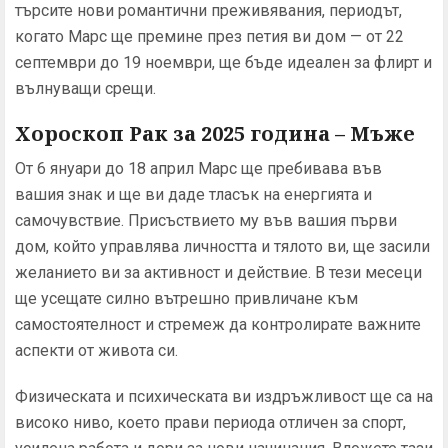
търсите нови романтични преживявания, периодът,
когато Марс ще премине през петия ви дом — от 22
септември до 19 ноември, ще бъде идеален за флирт и
вълнуващи срещи.
Хороскоп Рак за 2025 година – Мъже
От 6 януари до 18 април Марс ще пребивава във
вашия знак и ще ви даде тласък на енергията и
самочувствие. Присъствието му във вашия първи
дом, който управлява личността и тялото ви, ще засили
желанието ви за активност и действие. В тези месеци
ще усещате силно вътрешно привличане към
самостоятелност и стремеж да контролирате важните
аспекти от живота си.
Физическата и психическата ви издръжливост ще са на
високо ниво, което прави периода отличен за спорт,