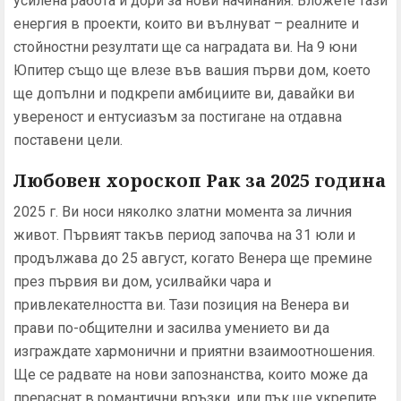
усилена работа и дори за нови начинания. Вложете тази
енергия в проекти, които ви вълнуват – реалните и
стойностни резултати ще са наградата ви. На 9 юни
Юпитер също ще влезе във вашия първи дом, което
ще допълни и подкрепи амбициите ви, давайки ви
увереност и ентусиазъм за постигане на отдавна
поставени цели.
Любовен хороскоп Рак за 2025 година
2025 г. Ви носи няколко златни момента за личния
живот. Първият такъв период започва на 31 юли и
продължава до 25 август, когато Венера ще премине
през първия ви дом, усилвайки чара и
привлекателността ви. Тази позиция на Венера ви
прави по-общителни и засилва умението ви да
изграждате хармонични и приятни взаимоотношения.
Ще се радвате на нови запознанства, които може да
прераснат в романтични връзки, или пък ще укрепите