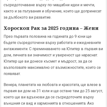
съсредоточаване върху по-мащабни идеи и мечти,
както и за пътувания и обучение, които ще допринесат
за дълбокото ви развитие.
Хороскоп Рак за 2025 година – Жени
През първата половина на годината до 9 юни ще
бъдете съсредоточени върху работата и ежедневните
ангажименти. С преминаването на Юпитер в първия ви
дом, личната ви значимост и увереност ще нараснат.
Юпитер ще ви донесе късмет и мъдрост, за да се
възползвате максимално от възможностите, които се
появяват.
Венера, планетата на любовта и красотата, ще влезе в
първия ви дом на 31 юли и ще остане там до 25 август,
което ще ви вдъхнови да се съсредоточите върху
външния си вид и хармонията в отношенията. Ако