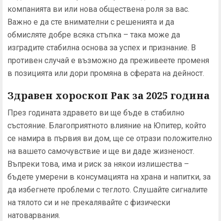
компанията ви или нова обществена роля за вас.
Важно е да сте внимателни с решенията и да
обмисляте добре всяка стъпка – така може да
изградите стабилна основа за успех и признание. В
противен случай е възможно да преживеете променя
в позицията или дори промяна в сферата на дейност.
Здравен хороскоп Рак за 2025 година
През годината здравето ви ще бъде в стабилно
състояние. Благоприятното влияние на Юпитер, който
се намира в първия ви дом, ще се отрази положително
на вашето самочувствие и ще ви даде жизненост.
Въпреки това, има и риск за някои излишества –
бъдете умерени в консумацията на храна и напитки, за
да избегнете проблеми с теглото. Слушайте сигналите
на тялото си и не прекалявайте с физически
натоварвания.