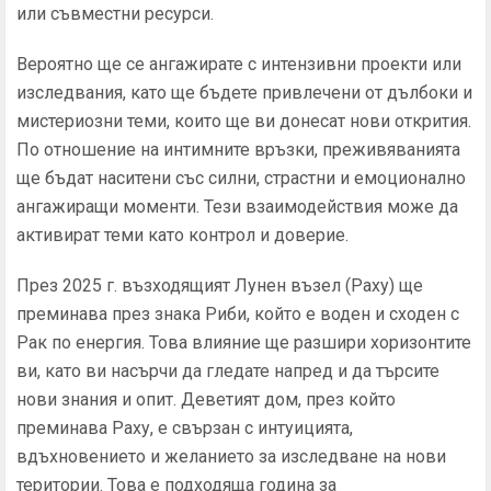
или съвместни ресурси.
Вероятно ще се ангажирате с интензивни проекти или
изследвания, като ще бъдете привлечени от дълбоки и
мистериозни теми, които ще ви донесат нови открития.
По отношение на интимните връзки, преживяванията
ще бъдат наситени със силни, страстни и емоционално
ангажиращи моменти. Тези взаимодействия може да
активират теми като контрол и доверие.
През 2025 г. възходящият Лунен възел (Раху) ще
преминава през знака Риби, който е воден и сходен с
Рак по енергия. Това влияние ще разшири хоризонтите
ви, като ви насърчи да гледате напред и да търсите
нови знания и опит. Деветият дом, през който
преминава Раху, е свързан с интуицията,
вдъхновението и желанието за изследване на нови
територии. Това е подходяща година за