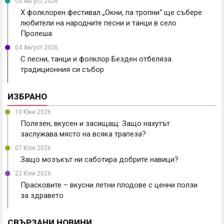
03 Август 2026
X фолклорен фестивал „Окни, па тропни“ ще събере
любители на народните песни и танци в село
Пролеша
04 Август 2026
С песни, танци и фолклор Безден отбеляза
традиционния си събор
ИЗБРАНО
10 Юни 2026
Полезен, вкусен и засищащ: Защо нахутът
заслужава място на всяка трапеза?
07 Юли 2026
Защо мозъкът ни саботира добрите навици?
22 Юли 2026
Прасковите – вкусни летни плодове с ценни ползи
за здравето
СВЪРЗАНИ НОВИНИ