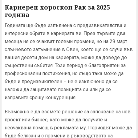
Кариерен хороскоп Рак за 2025
година
Годината ще бъде изпълнена с предизвикателства и
интересни обрати в кариерата ви. През първите два
месеца не се очакват големи промени, но на 29 март
слънчевото затъмнение в Овен, което ще се случи във
вашия десети дом на кариерата, може да доведе до
съществени събития. Този период е благоприятен за
професионални постижения, но също така може да
бъде и предизвикателен – не е изключено да се
наложи да защитавате позицията си или да се
изправите срещу конкуренция.
Възможно е да вземете решение за започване на нов
проект или бизнес, като може да получите и
неочаквана помощ в рекламата му. Периодът може да
бъде белязан и с промени в ръководството на