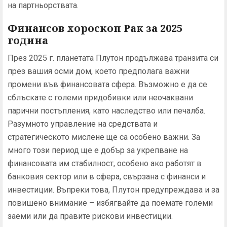
на партньорствата.
Финансов хороскоп Рак за 2025
година
През 2025 г. планетата Плутон продължава транзита си
през вашия осми дом, което предполага важни
промени във финансовата сфера. Възможно е да се
сблъскате с големи придобивки или неочаквани
парични постъпления, като наследство или печалба.
Разумното управление на средствата и
стратегическото мислене ще са особено важни. За
много този период ще е добър за укрепване на
финансовата им стабилност, особено ако работят в
банковия сектор или в сфера, свързана с финанси и
инвестиции. Въпреки това, Плутон предупреждава и за
повишено внимание – избягвайте да поемате големи
заеми или да правите рискови инвестиции.