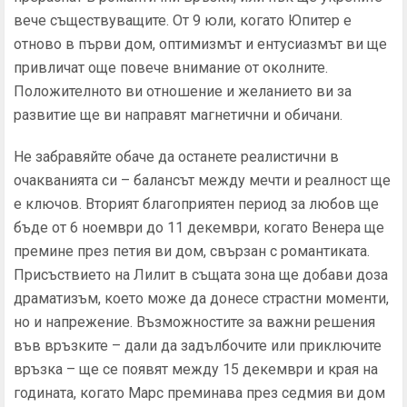
вече съществуващите. От 9 юли, когато Юпитер е
отново в първи дом, оптимизмът и ентусиазмът ви ще
привличат още повече внимание от околните.
Положителното ви отношение и желанието ви за
развитие ще ви направят магнетични и обичани.
Не забравяйте обаче да останете реалистични в
очакванията си – балансът между мечти и реалност ще
е ключов. Вторият благоприятен период за любов ще
бъде от 6 ноември до 11 декември, когато Венера ще
премине през петия ви дом, свързан с романтиката.
Присъствието на Лилит в същата зона ще добави доза
драматизъм, което може да донесе страстни моменти,
но и напрежение. Възможностите за важни решения
във връзките – дали да задълбочите или приключите
връзка – ще се появят между 15 декември и края на
годината, когато Марс преминава през седмия ви дом