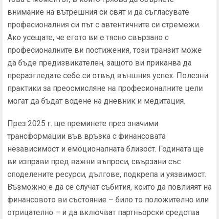
внимание на вътрешния си свят и да съгласувате
професионалния си път с автентичните си стремежи.
Ако усещате, че егото ви е тясно свързано с
професионалните ви постижения, този транзит може
да бъде предизвикателен, защото ви приканва да
преразгледате себе си отвъд външния успех. Полезни
практики за преосмисляне на професионалните цели
могат да бъдат водене на дневник и медитация.
През 2025 г. ще преминете през значими
трансформации във връзка с финансовата
независимост и емоционалната близост. Годината ще
ви изправи пред важни въпроси, свързани със
споделените ресурси, дългове, подкрепа и уязвимост.
Възможно е да се случат събития, които да повлияят на
финансовото ви състояние – било то положително или
отрицателно – и да включват партньорски средства