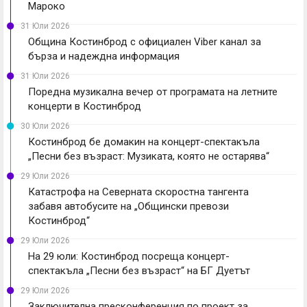
Мароко
31 Юли 2026
Община Костинброд с официален Viber канал за
бърза и надеждна информация
31 Юли 2026
Поредна музикална вечер от програмата на летните
концерти в Костинброд
30 Юли 2026
Костинброд бе домакин на концерт-спектакъла
„Песни без възраст: Музиката, която не остарява“
29 Юли 2026
Катастрофа на Северната скоростна тангента
забавя автобусите на „Общински превози
Костинброд“
29 Юли 2026
На 29 юли: Костинброд посреща концерт-
спектакъла „Песни без възраст“ на БГ Дуетът
29 Юли 2026
Заключителна пресконференция по проект за