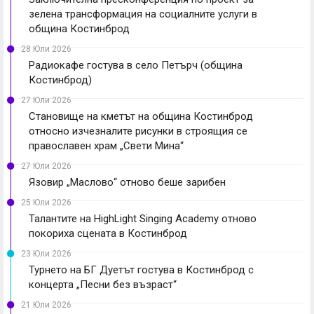
зелена трансформация на социалните услуги в
община Костинброд
28 Юли 2026
Радиокафе гостува в село Петърч (община
Костинброд)
27 Юли 2026
Становище на кметът на община Костинброд
относно изчезналите рисунки в строящия се
православен храм „Свети Мина“
27 Юли 2026
Язовир „Маслово“ отново беше зарибен
25 Юли 2026
Талантите на HighLight Singing Academy отново
покориха сцената в Костинброд
23 Юли 2026
Турнето на БГ Дуетът гостува в Костинброд с
концерта „Песни без възраст“
21 Юли 2026