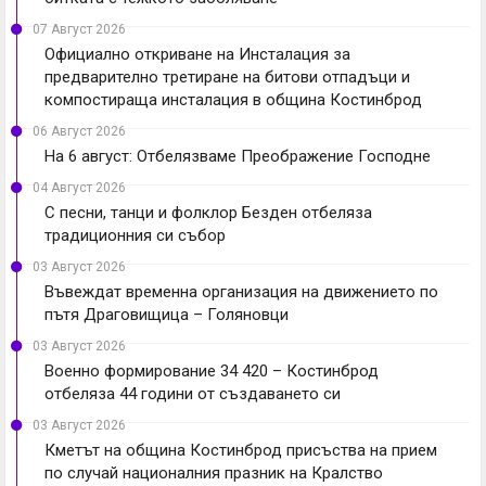
07 Август 2026
Официално откриване на Инсталация за
предварително третиране на битови отпадъци и
компостираща инсталация в община Костинброд
06 Август 2026
На 6 август: Отбелязваме Преображение Господне
04 Август 2026
С песни, танци и фолклор Безден отбеляза
традиционния си събор
03 Август 2026
Въвеждат временна организация на движението по
пътя Драговищица – Голяновци
03 Август 2026
Военно формирование 34 420 – Костинброд
отбеляза 44 години от създаването си
03 Август 2026
Кметът на община Костинброд присъства на прием
по случай националния празник на Кралство