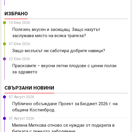
ИЗБРАНО
10 Юни 2026
Полезен, вкусен и засищащ: Защо нахутът
заслужава място на всяка трапеза?
07 Юли 2026
Защо мозъкът ни саботира добрите навици?
22 Юли 2026
Прасковите – вкусни летни плодове с ценни ползи
за здравето
СВЪРЗАНИ НОВИНИ
07 Август 2026
Публично обсъждане Проект за Бюджет 2026 г. на
община Костинброд
07 Август 2026
Милена Миткова отново се нуждае от подкрепа в
битката с тежкото заболяване