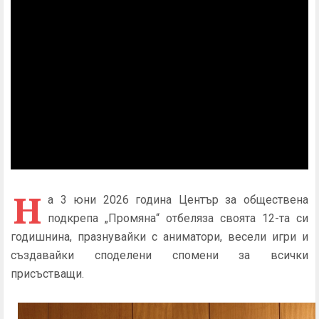
Н
а 3 юни 2026 година Център за обществена
подкрепа „Промяна“ отбеляза своята 12-та си
годишнина, празнувайки с аниматори, весели игри и
създавайки споделени спомени за всички
присъстващи.