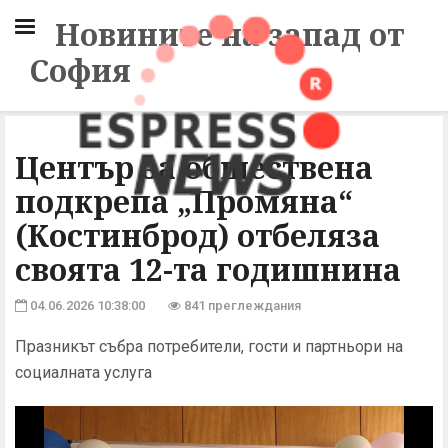
Новините на запад от
София
Център за обществена
подкрепа „Промяна“
(Костинброд) отбеляза
своята 12-та годишнина
04.06.2026 10:38:00
841 преглеждания
Празникът събра потребители, гости и партньори на
социалната услуга