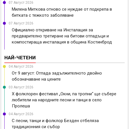
07 Август 2026
Милена Миткова отново се нуждае от подкрепа в
битката с тежкото заболяване
07 Август 2026
Официално откриване на Инсталация за
предварително третиране на битови отпадъци и
компостираща инсталация в община Костинброд
НАЙ-ЧЕТЕНИ
04 Август 2026
От 9 август: Отпада задължителното двойно
обозначаване на цените
03 Август 2026
X фолклорен фестивал „Окни, па тропни“ ще събере
любители на народните песни и танци в село
Пролеша
04 Август 2026
С песни, танци и фолклор Безден отбеляза
традиционния си събор