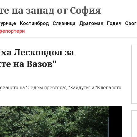
е на запад от София
урище
Костинброд
Сливница
Драгоман
Годеч
Свог
 репортери
ха Лесковдол за
те на Вазов”
исването на "Седем престола", "Хайдути" и "Клепалото