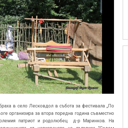
ъбраха в село Лесковдол в събота за фестивала „По
воге организира за втора поредна година съвместно
големия патриот и родолюбец д-р Маринков. На