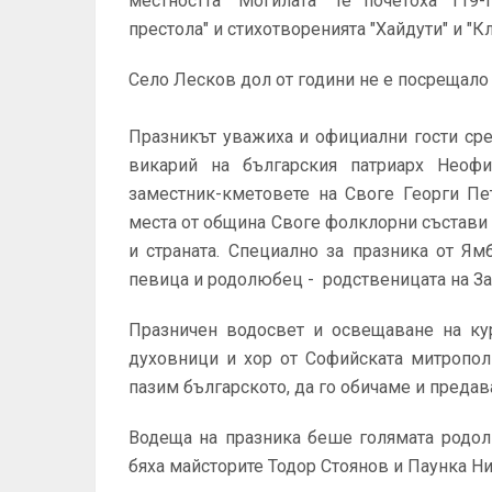
местността "Могилата" те почетоха 119
престола" и стихотворенията "Хайдути" и "Кл
Село Лесков дол от години не е посрещало 
Празникът уважиха и официални гости ср
викарий на българския патриарх Неоф
заместник-кметовете на Своге Георги П
места от община Своге фолклорни състави
и страната. Специално за празника от Ям
певица и родолюбец - родственицата на За
Празничен водосвет и освещаване на кур
духовници и хор от Софийската митрополи
пазим българското, да го обичаме и предав
Водеща на празника беше голямата родолю
бяха майсторите Тодор Стоянов и Паунка Н