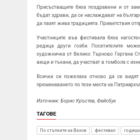
Присъстващите бяха поздравени и от зам
бъдат здрави, да се наслаждават на българ
да пазят жива традицията. Приветствия от
Участниците във фестивала бяха нагосте
редица други гозби. Посетителите мож
художничка от Велико Търново Гергана Ст
вещи и тъкани, да участват в томбола с изн
Всички си пожелаха отново да се видят
преминаването по тези места на Патриархът
Източник: Борис Кръстев, Фейсбук
ТАГОВЕ
По стъпките на Вазов
фестивал
годиш