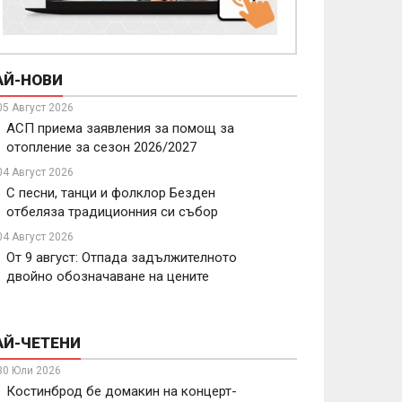
АЙ-НОВИ
05 Август 2026
АСП приема заявления за помощ за
отопление за сезон 2026/2027
04 Август 2026
С песни, танци и фолклор Безден
отбеляза традиционния си събор
04 Август 2026
От 9 август: Отпада задължителното
двойно обозначаване на цените
АЙ-ЧЕТЕНИ
30 Юли 2026
Костинброд бе домакин на концерт-