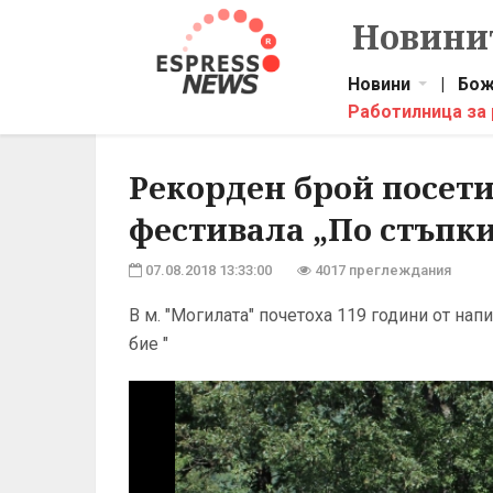
Новинит
Новини
|
Бож
Работилница за
Рекорден брой посети
фестивала „По стъпки
07.08.2018 13:33:00
4017 преглеждания
В м. "Могилата" почетоха 119 години от нап
бие "