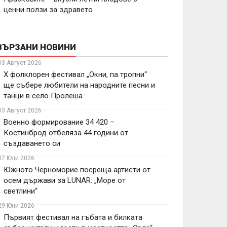
ценни ползи за здравето
ВЪРЗАНИ НОВИНИ
03 Август 2026
X фолклорен фестивал „Окни, па тропни“
ще събере любители на народните песни и
танци в село Пролеша
03 Август 2026
Военно формирование 34 420 –
Костинброд отбеляза 44 години от
създаването си
07 Юли 2026
Южното Черноморие посреща артисти от
осем държави за LUNAR: „Море от
светлини“
29 Юни 2026
Първият фестивал на гъбата и билката