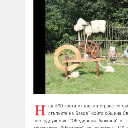
Н
ад 500 гости от цялата страна се с
стъпките на Вазов“ който община С
със сдружение "Обединени балкани" и 