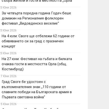
събра жители и гости в местността „Орла“
23 Юни 2026
За четвърта поредна година Годеч беше
домакин на Регионалния фолклорен
фестивал „Видовденско веселие“
23 Юни 2026
На 4 юли: Своге ще отбележи 62 години от
обявяването си за град с празничен
концерт
23 Юни 2026
На 27 юни: Фестивал на гъбата и билката
очаква гости в местността Орла (общ.
Костинброд)
17 Юни 2026
Град Своге бе удостоен с
възпоменателния знак „110 години от
славните победи на Българската армия в
Първата световна война“
15 Юни 2026