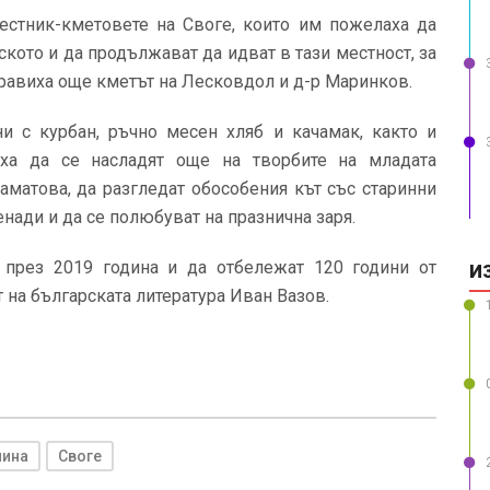
естник-кметовете на Своге, които им пожелаха да
ското и да продължават да идват в тази местност, за
правиха още кметът на Лесковдол и д-р Маринков.
ни с курбан, ръчно месен хляб и качамак, както и
еха да се насладят още на творбите на младата
аматова, да разгледат обособения кът със старинни
енади и да се полюбуват на празнична заря.
 през 2019 година и да отбележат 120 години от
И
 на българската литература Иван Вазов.
нина
Своге