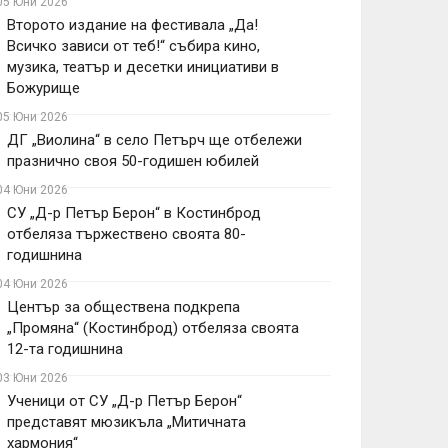
05 Юни 2026
Второто издание на фестивала „Да!
Всичко зависи от теб!“ събира кино,
музика, театър и десетки инициативи в
Божурище
05 Юни 2026
ДГ „Виолина“ в село Петърч ще отбележи
празнично своя 50-годишен юбилей
04 Юни 2026
СУ „Д-р Петър Берон“ в Костинброд
отбеляза тържествено своята 80-
годишнина
04 Юни 2026
Център за обществена подкрепа
„Промяна“ (Костинброд) отбеляза своята
12-та годишнина
03 Юни 2026
Ученици от СУ „Д-р Петър Берон“
представят мюзикъла „Митичната
хармония“