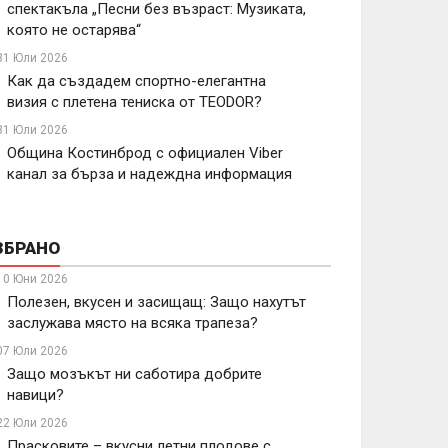
спектакъла „Песни без възраст: Музиката,
която не остарява“
31 Юли 2026
Как да създадем спортно-елегантна
визия с плетена тениска от TEODOR?
31 Юли 2026
Община Костинброд с официален Viber
канал за бърза и надеждна информация
ЗБРАНО
10 Юни 2026
Полезен, вкусен и засищащ: Защо нахутът
заслужава място на всяка трапеза?
07 Юли 2026
Защо мозъкът ни саботира добрите
навици?
22 Юли 2026
Прасковите – вкусни летни плодове с