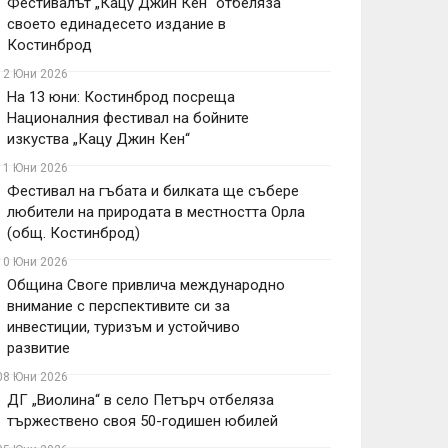
Фестивалът „Кацу Джин Кен“ отбеляза
своето единадесето издание в
Костинброд
12 Юни 2026
На 13 юни: Костинброд посреща
Националния фестивал на бойните
изкуства „Кацу Джин Кен“
11 Юни 2026
Фестивал на гъбата и билката ще събере
любители на природата в местността Орла
(общ. Костинброд)
10 Юни 2026
Община Своге привлича международно
внимание с перспективите си за
инвестиции, туризъм и устойчиво
развитие
08 Юни 2026
ДГ „Виолина“ в село Петърч отбеляза
тържествено своя 50-годишен юбилей