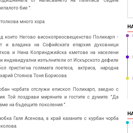
-годишнината от написването на пътеписа "Седем
епалото бие ".
толкова много хора.
Н
ед които Негово високопреосвещенство Поликарп -
ит и владика на Софийската епархия духовници
етков и Нина Копринджийска кметове на населени
 и индивидуални изпълнители от Искърското дефиле
бол пристигна голямата поетеса, актриса, народна
харий Стоянов Тоня Борисова.
бан чорбата отслужи епископ Поликарп, заедно с
я. Той поздрави миряните и гостите с думите: "Да
аме на бъдещите поколения ".
Н
бка Галя Асенова, а край казаните с курбан чорба
иколова.