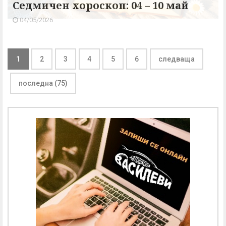
Седмичен хороскоп: 04 – 10 май
04/05/2026
1
2
3
4
5
6
следваща
последна (75)