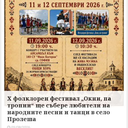
X фолклорен фестивал „Окни, па
тропни“ ще събере любители на
народните песни и танци в село
Пролеша
03/08/2026