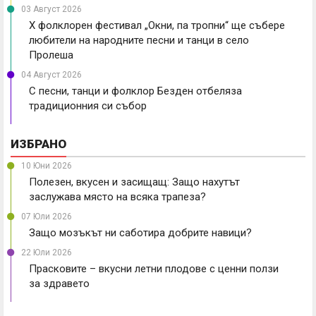
03 Август 2026
X фолклорен фестивал „Окни, па тропни“ ще събере
любители на народните песни и танци в село
Пролеша
04 Август 2026
С песни, танци и фолклор Безден отбеляза
традиционния си събор
ИЗБРАНО
10 Юни 2026
Полезен, вкусен и засищащ: Защо нахутът
заслужава място на всяка трапеза?
07 Юли 2026
Защо мозъкът ни саботира добрите навици?
22 Юли 2026
Прасковите – вкусни летни плодове с ценни ползи
за здравето