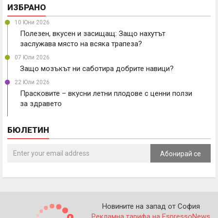
ИЗБРАНО
10 Юни 2026
Полезен, вкусен и засищащ: Защо нахутът
заслужава място на всяка трапеза?
07 Юли 2026
Защо мозъкът ни саботира добрите навици?
22 Юли 2026
Прасковите – вкусни летни плодове с ценни ползи
за здравето
БЮЛЕТИН
Абонирай се
Новините на запад от София
Рекламна тарифа на EspressoNews