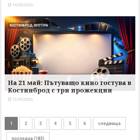
14/05/2026
КОСТИНБРОД, КУЛТУРА
На 21 май: Пътуващо кино гостува в
Костинброд с три прожекции
12/05/2026
1
2
3
4
5
6
следваща
последна (183)