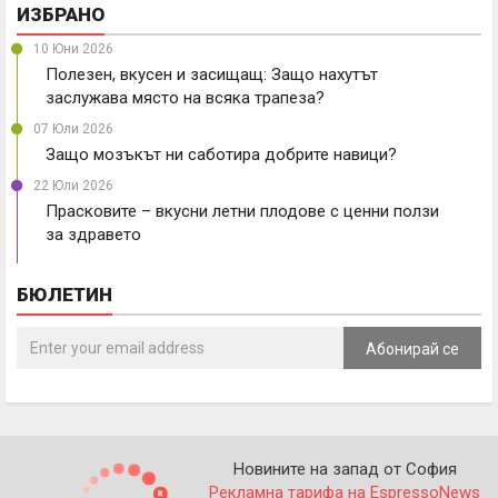
ИЗБРАНО
10 Юни 2026
Полезен, вкусен и засищащ: Защо нахутът
заслужава място на всяка трапеза?
07 Юли 2026
Защо мозъкът ни саботира добрите навици?
22 Юли 2026
Прасковите – вкусни летни плодове с ценни ползи
за здравето
БЮЛЕТИН
Абонирай се
Новините на запад от София
Рекламна тарифа на EspressoNews