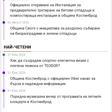
Официално откриване на Инсталация за
предварително третиране на битови отпадъци и
компостираща инсталация в община Костинброд
06 Август 2026
Община Своге с инициатива за разделно събиране
на биоразградими и зелени отпадъци
НАЙ-ЧЕТЕНИ
31 Юли 2026
Как да създадем спортно-елегантна визия с
плетена тениска от TEODOR?
31 Юли 2026
Община Костинброд с официален Viber канал за
бърза и надеждна информация
31 Юли 2026
Поредна музикална вечер от програмата на летните
концерти в Костинброд