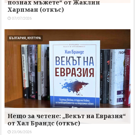
познах мъжете“ от Жаклин
Харпман (откъс)
07/07/2026
БЪЛГАРИЯ, КУЛТУРА
Нещо за четене: „Векът на Евразия“
от Хал Брандс (откъс)
23/06/2026