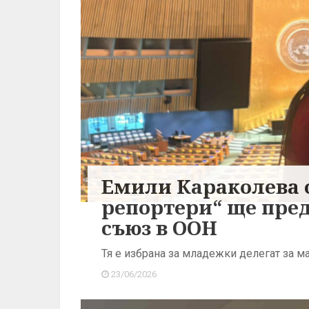
Емили Караколева 
репортери“ ще пре
съюз в ООН
Тя е избрана за младежки делегат за ма
23/06/2026