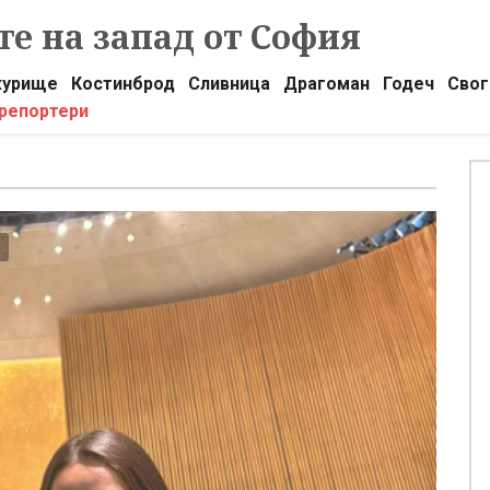
е на запад от София
урище
Костинброд
Сливница
Драгоман
Годеч
Свог
 репортери