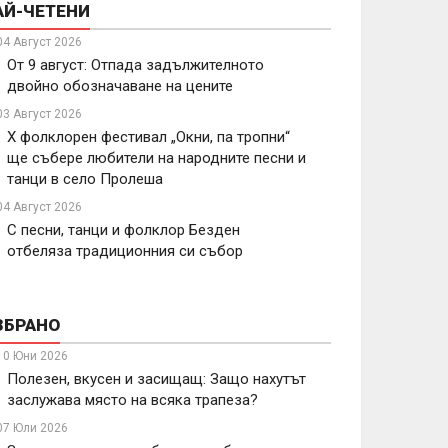
АЙ-ЧЕТЕНИ
04 Август 2026
От 9 август: Отпада задължителното
двойно обозначаване на цените
03 Август 2026
X фолклорен фестивал „Окни, па тропни“
ще събере любители на народните песни и
танци в село Пролеша
04 Август 2026
С песни, танци и фолклор Безден
отбеляза традиционния си събор
ЗБРАНО
10 Юни 2026
Полезен, вкусен и засищащ: Защо нахутът
заслужава място на всяка трапеза?
07 Юли 2026