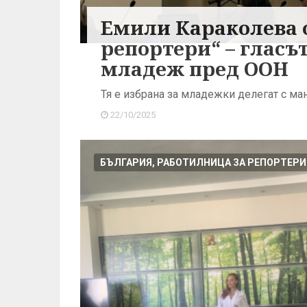
Емили Караколева 
репортери“ – гласъ
младеж пред ООН
Тя е избрана за младежки делегат с ман
22/10/2025
БЪЛГАРИЯ, РАБОТИЛНИЦА ЗА РЕПОРТЕРИ