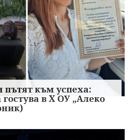
 пътят към успеха:
 гостува в X ОУ „Алеко
рник)