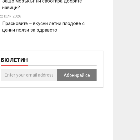
Защо мозъкът ни саботира добрите
навици?
22 Юли 2026
Прасковите – вкусни летни плодове с
ценни ползи за здравето
БЮЛЕТИН
Абонирай се