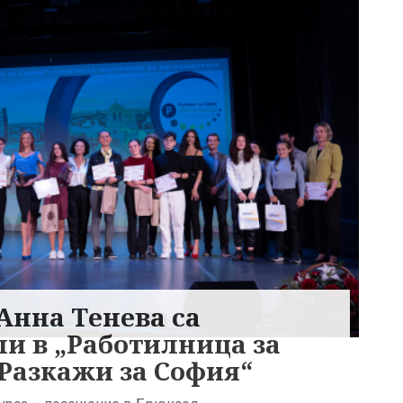
Анна Тенева са
и в „Работилница за
 Разкажи за София“