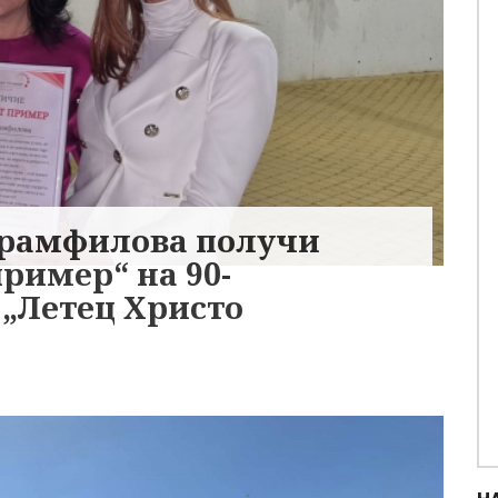
арамфилова получи
ример“ на 90-
 „Летец Христо