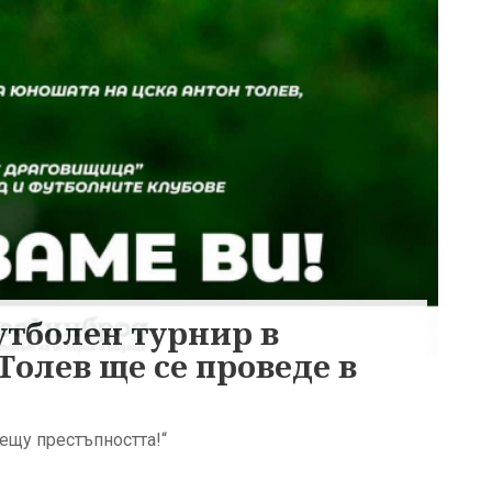
утболен турнир в
Толев ще се проведе в
рещу престъпността!“