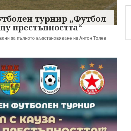
утболен турнир „Футбол
ещу престъпността“
вани за пълното възстановяване на Антон Толев