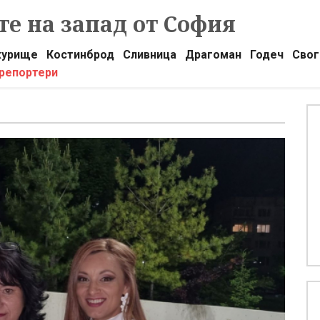
е на запад от София
урище
Костинброд
Сливница
Драгоман
Годеч
Свог
 репортери