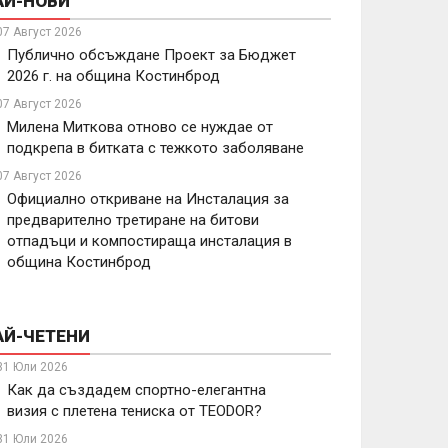
АЙ-НОВИ
07 Август 2026
Публично обсъждане Проект за Бюджет
2026 г. на община Костинброд
07 Август 2026
Милена Миткова отново се нуждае от
подкрепа в битката с тежкото заболяване
07 Август 2026
Официално откриване на Инсталация за
предварително третиране на битови
отпадъци и компостираща инсталация в
община Костинброд
АЙ-ЧЕТЕНИ
31 Юли 2026
Как да създадем спортно-елегантна
визия с плетена тениска от TEODOR?
31 Юли 2026