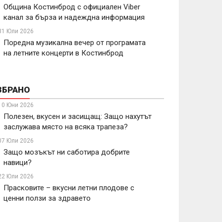
Община Костинброд с официален Viber
канал за бърза и надеждна информация
31 Юли 2026
Поредна музикална вечер от програмата
на летните концерти в Костинброд
ЗБРАНО
10 Юни 2026
Полезен, вкусен и засищащ: Защо нахутът
заслужава място на всяка трапеза?
07 Юли 2026
Защо мозъкът ни саботира добрите
навици?
22 Юли 2026
Прасковите – вкусни летни плодове с
ценни ползи за здравето