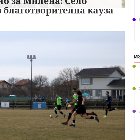
но за Милена: Село
в благотворителна кауза
И