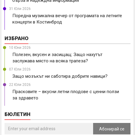
бърза и надеждна информация
31 Юли 2026
Поредна музикална вечер от програмата на летните
концерти в Костинброд
ИЗБРАНО
10 Юни 2026
Полезен, вкусен и засищащ: Защо нахутът
заслужава място на всяка трапеза?
07 Юли 2026
Защо мозъкът ни саботира добрите навици?
22 Юли 2026
Прасковите – вкусни летни плодове с ценни ползи
за здравето
БЮЛЕТИН
Абонирай се