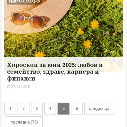
БЪЛГАРИЯ, ЗАБАВНО
Хороскоп за юни 2025: любов и
семейство, здраве, кариера и
финанси
27/05/2025
1
2
3
4
5
6
следваща
последна (75)