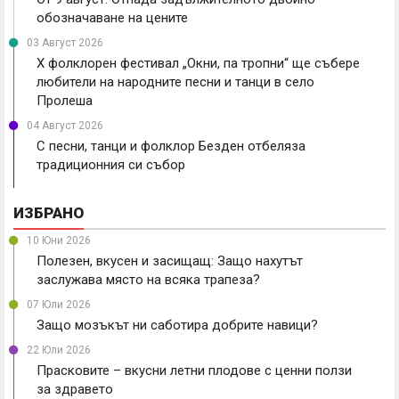
обозначаване на цените
03 Август 2026
X фолклорен фестивал „Окни, па тропни“ ще събере
любители на народните песни и танци в село
Пролеша
04 Август 2026
С песни, танци и фолклор Безден отбеляза
традиционния си събор
ИЗБРАНО
10 Юни 2026
Полезен, вкусен и засищащ: Защо нахутът
заслужава място на всяка трапеза?
07 Юли 2026
Защо мозъкът ни саботира добрите навици?
22 Юли 2026
Прасковите – вкусни летни плодове с ценни ползи
за здравето