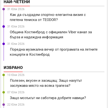
НАЙ-ЧЕТЕНИ
31 Юли 2026
Как да създадем спортно-елегантна визия с
плетена тениска от TEODOR?
31 Юли 2026
Община Костинброд с официален Viber канал за
бърза и надеждна информация
31 Юли 2026
Поредна музикална вечер от програмата на летните
концерти в Костинброд
ИЗБРАНО
10 Юни 2026
Полезен, вкусен и засищащ: Защо нахутът
заслужава място на всяка трапеза?
07 Юли 2026
Защо мозъкът ни саботира добрите навици?
22 Юли 2026