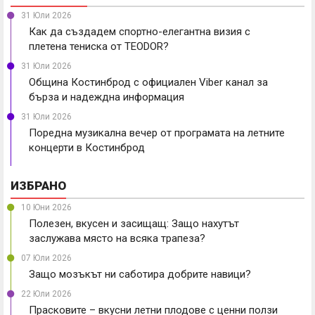
31 Юли 2026
Как да създадем спортно-елегантна визия с
плетена тениска от TEODOR?
31 Юли 2026
Община Костинброд с официален Viber канал за
бърза и надеждна информация
31 Юли 2026
Поредна музикална вечер от програмата на летните
концерти в Костинброд
ИЗБРАНО
10 Юни 2026
Полезен, вкусен и засищащ: Защо нахутът
заслужава място на всяка трапеза?
07 Юли 2026
Защо мозъкът ни саботира добрите навици?
22 Юли 2026
Прасковите – вкусни летни плодове с ценни ползи