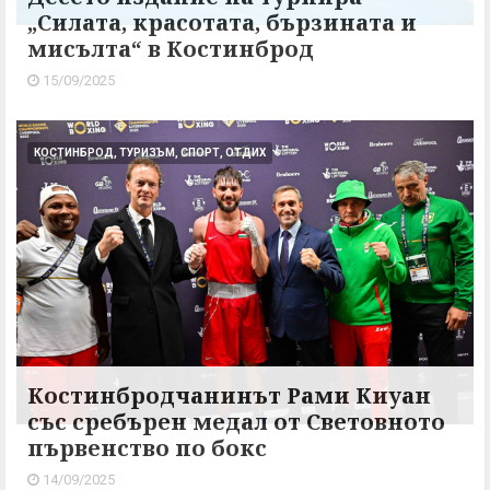
„Силата, красотата, бързината и
мисълта“ в Костинброд
15/09/2025
КОСТИНБРОД, ТУРИЗЪМ, СПОРТ, ОТДИХ
Костинбродчанинът Рами Киуан
със сребърен медал от Световното
първенство по бокс
14/09/2025