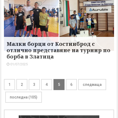
Малки борци от Костинброд с
отлично представяне на турнир по
борба в Златица
01/07/2025
1
2
3
4
5
6
следваща
последна (105)