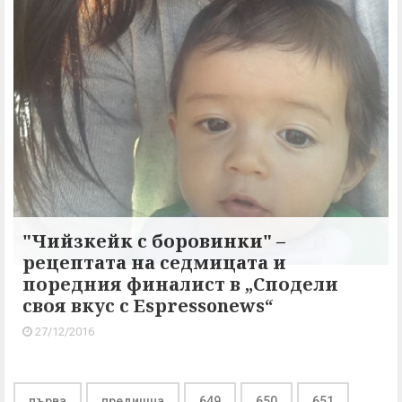
"Чийзкейк с боровинки" –
рецептата на седмицата и
поредния финалист в „Сподели
своя вкус с Espressonews“
27/12/2016
първа
предишна
649
650
651