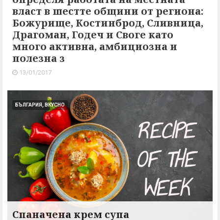
власт в шестте общини от региона:
Божурище, Костинброд, Сливница,
Драгоман, Годеч и Своге като
много активна, амбициозна и
полезна з
13/01/2017
БЪЛГАРИЯ, ВКУСНО
Спаначена крем супа