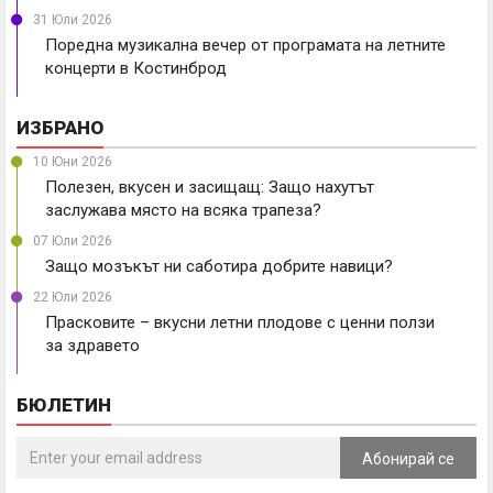
31 Юли 2026
Поредна музикална вечер от програмата на летните
концерти в Костинброд
ИЗБРАНО
10 Юни 2026
Полезен, вкусен и засищащ: Защо нахутът
заслужава място на всяка трапеза?
07 Юли 2026
Защо мозъкът ни саботира добрите навици?
22 Юли 2026
Прасковите – вкусни летни плодове с ценни ползи
за здравето
БЮЛЕТИН
Абонирай се