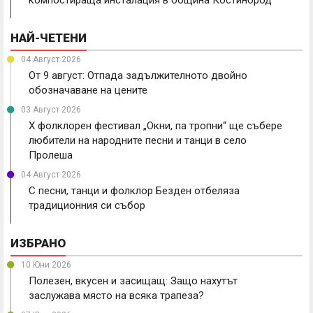
компостираща инсталация в община Костинброд
НАЙ-ЧЕТЕНИ
04 Август 2026
От 9 август: Отпада задължителното двойно
обозначаване на цените
03 Август 2026
X фолклорен фестивал „Окни, па тропни“ ще събере
любители на народните песни и танци в село
Пролеша
04 Август 2026
С песни, танци и фолклор Безден отбеляза
традиционния си събор
ИЗБРАНО
10 Юни 2026
Полезен, вкусен и засищащ: Защо нахутът
заслужава място на всяка трапеза?