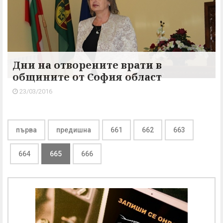
Дни на отворените врати в
общините от София област
23/03/2016
първа
предишна
661
662
663
664
665
666