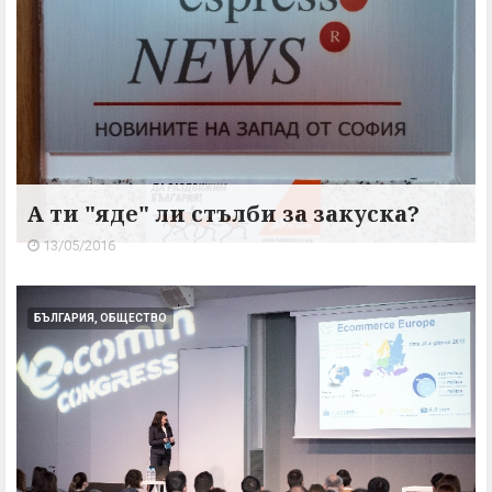
А ти "яде" ли стълби за закуска?
13/05/2016
БЪЛГАРИЯ, ОБЩЕСТВО