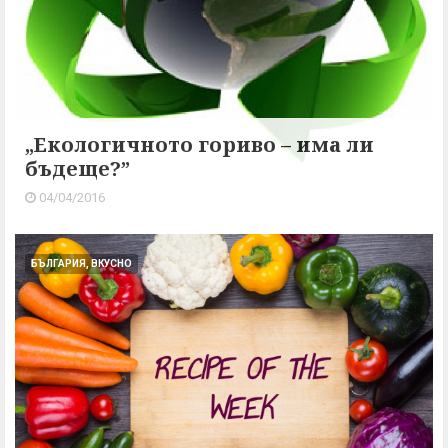
„Екологичното гориво – има ли
бъдеще?”
04/04/2016
БЪЛГАРИЯ, ВКУСНО