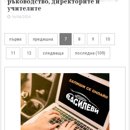
ръководство, директорите и
учителите
16/04/2024
първа
предишна
7
8
9
10
11
12
следваща
последна (109)