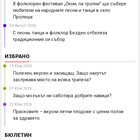
X фолклорен фестивал „Окни, па тропни“ ще събере
любители на народните песни и танци в село
Пролеша
04 Август 2026
С песни, танци и фолклор Безден отбеляза
традиционния си събор
ИЗБРАНО
10 Юни 2026
Полезен, вкусен и засищащ: Защо нахутът
заслужава място на всяка трапеза?
07 Юли 2026
Защо мозъкът ни саботира добрите навици?
22 Юли 2026
Прасковите – вкусни летни плодове с ценни ползи
за здравето
БЮЛЕТИН