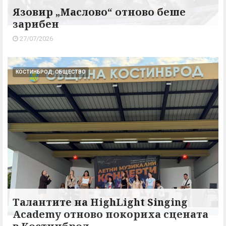
Язовир „Маслово“ отново беше
зарибен
27/07/2026
КОСТИНБРОД, ОБЩЕСТВО
Талантите на HighLight Singing
Academy отново покориха сцената