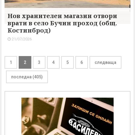
Нов хранителен магазин отвори
врати в село Бучин проход (общ.
Костинброд)
21/07/2026
1
2
3
4
5
6
следваща
последна (405)