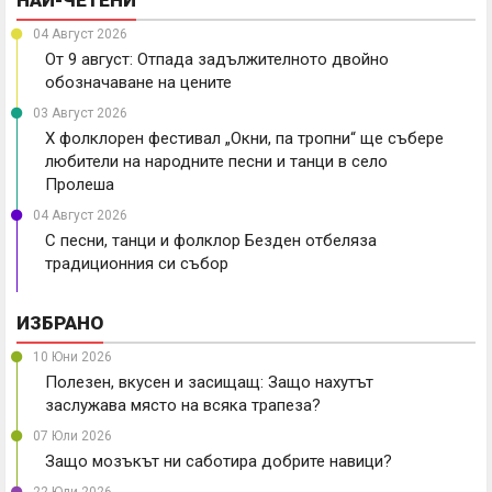
04 Август 2026
От 9 август: Отпада задължителното двойно
обозначаване на цените
03 Август 2026
X фолклорен фестивал „Окни, па тропни“ ще събере
любители на народните песни и танци в село
Пролеша
04 Август 2026
С песни, танци и фолклор Безден отбеляза
традиционния си събор
ИЗБРАНО
10 Юни 2026
Полезен, вкусен и засищащ: Защо нахутът
заслужава място на всяка трапеза?
07 Юли 2026
Защо мозъкът ни саботира добрите навици?
22 Юли 2026