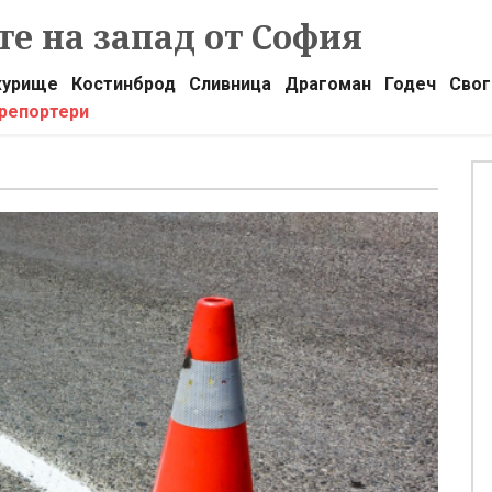
е на запад от София
урище
Костинброд
Сливница
Драгоман
Годеч
Свог
 репортери