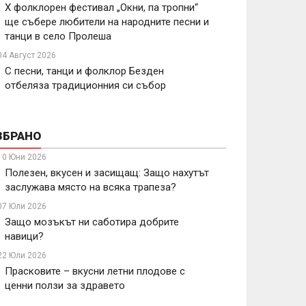
X фолклорен фестивал „Окни, па тропни“
ще събере любители на народните песни и
танци в село Пролеша
04 Август 2026
С песни, танци и фолклор Безден
отбеляза традиционния си събор
ЗБРАНО
10 Юни 2026
Полезен, вкусен и засищащ: Защо нахутът
заслужава място на всяка трапеза?
07 Юли 2026
Защо мозъкът ни саботира добрите
навици?
22 Юли 2026
Прасковите – вкусни летни плодове с
ценни ползи за здравето