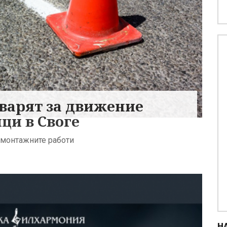
тварят за движение
ци в Своге
-монтажните работи
Н