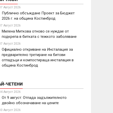
07 Август 2026
Публично обсъждане Проект за Бюджет
2026 г. на община Костинброд
07 Август 2026
Милена Миткова отново се нуждае от
подкрепа в битката с тежкото заболяване
07 Август 2026
Официално откриване на Инсталация за
предварително третиране на битови
отпадъци и компостираща инсталация в
община Костинброд
АЙ-ЧЕТЕНИ
04 Август 2026
От 9 август: Отпада задължителното
двойно обозначаване на цените
03 Август 2026