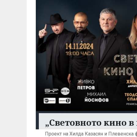
„Световното кино в 
Проект на Хилда Казасян и Плевенска