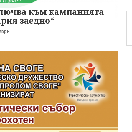
ключва към кампанията
ария заедно“
мври