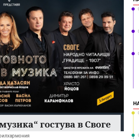
Н
музика“ гостува в Своге
 филхармония