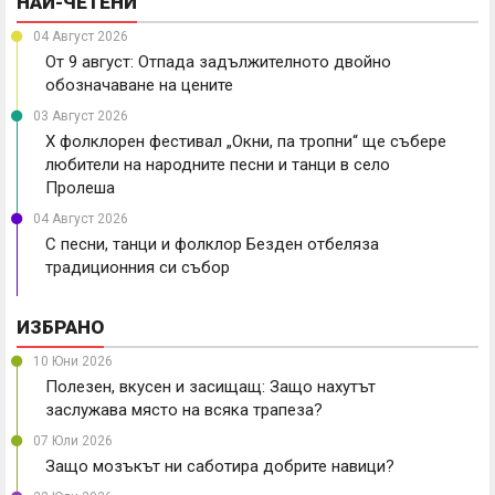
НАЙ-ЧЕТЕНИ
04 Август 2026
От 9 август: Отпада задължителното двойно
обозначаване на цените
03 Август 2026
X фолклорен фестивал „Окни, па тропни“ ще събере
любители на народните песни и танци в село
Пролеша
04 Август 2026
С песни, танци и фолклор Безден отбеляза
традиционния си събор
ИЗБРАНО
10 Юни 2026
Полезен, вкусен и засищащ: Защо нахутът
заслужава място на всяка трапеза?
07 Юли 2026
Защо мозъкът ни саботира добрите навици?