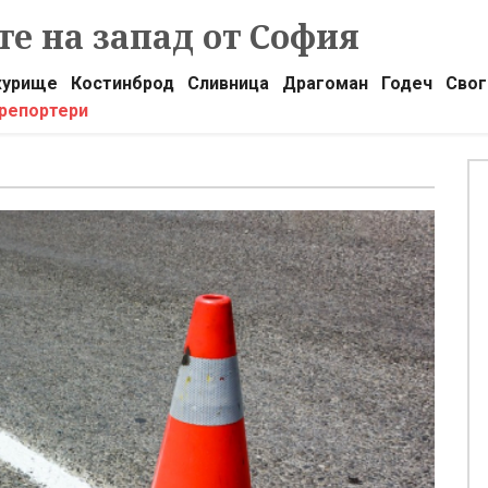
е на запад от София
урище
Костинброд
Сливница
Драгоман
Годеч
Свог
 репортери