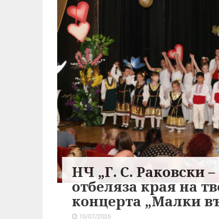
НЧ „Г. С. Раковски 
отбеляза края на тв
концерта „Малки в
10/07/2026