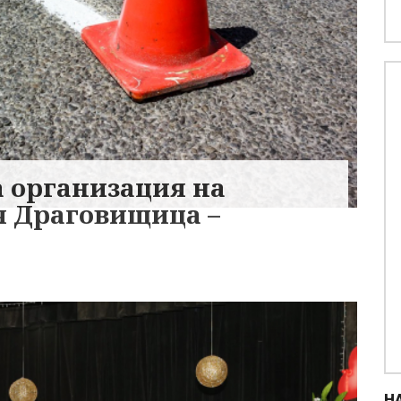
 организация на
я Драговищица –
Н