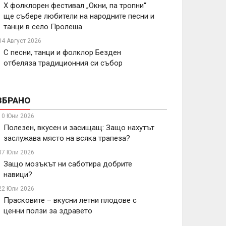
X фолклорен фестивал „Окни, па тропни“
ще събере любители на народните песни и
танци в село Пролеша
04 Август 2026
С песни, танци и фолклор Безден
отбеляза традиционния си събор
ЗБРАНО
10 Юни 2026
Полезен, вкусен и засищащ: Защо нахутът
заслужава място на всяка трапеза?
07 Юли 2026
Защо мозъкът ни саботира добрите
навици?
22 Юли 2026
Прасковите – вкусни летни плодове с
ценни ползи за здравето