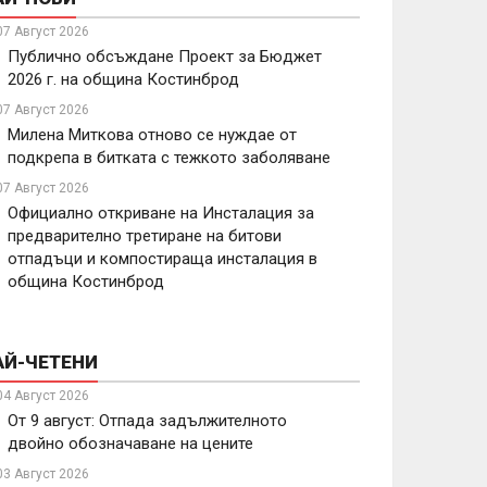
07 Август 2026
Публично обсъждане Проект за Бюджет
2026 г. на община Костинброд
07 Август 2026
Милена Миткова отново се нуждае от
подкрепа в битката с тежкото заболяване
07 Август 2026
Официално откриване на Инсталация за
предварително третиране на битови
отпадъци и компостираща инсталация в
община Костинброд
АЙ-ЧЕТЕНИ
04 Август 2026
От 9 август: Отпада задължителното
двойно обозначаване на цените
03 Август 2026