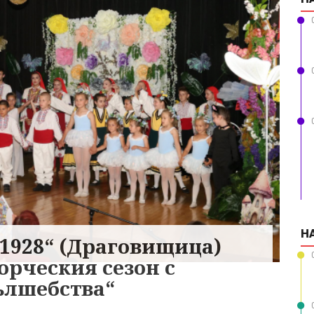
Н
– 1928“ (Драговищица)
орческия сезон с
ълшебства“