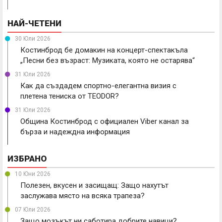
НАЙ-ЧЕТЕНИ
30 Юли 2026
Костинброд бе домакин на концерт-спектакъла
„Песни без възраст: Музиката, която не остарява“
31 Юли 2026
Как да създадем спортно-елегантна визия с
плетена тениска от TEODOR?
31 Юли 2026
Община Костинброд с официален Viber канал за
бърза и надеждна информация
ИЗБРАНО
10 Юни 2026
Полезен, вкусен и засищащ: Защо нахутът
заслужава място на всяка трапеза?
07 Юли 2026
Защо мозъкът ни саботира добрите навици?