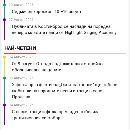
10 Август 2026
Седмичен хороскоп: 10 –16 август
07 Август 2026
Публиката в Костинброд се наслади на поредна
вечер с младите певци от HighLight Singing Academy
НАЙ-ЧЕТЕНИ
04 Август 2026
От 9 август: Отпада задължителното двойно
обозначаване на цените
03 Август 2026
X фолклорен фестивал „Окни, па тропни“ ще събере
любители на народните песни и танци в село
Пролеша
04 Август 2026
С песни, танци и фолклор Безден отбеляза
традиционния си събор