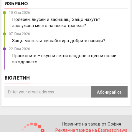
ИЗБРАНО
10 Юни 2026
Полезен, вкусен и засищащ: Защо нахутът
заслужава място на всяка трапеза?
07 Юли 2026
Защо мозъкът ни саботира добрите навици?
22 Юли 2026
Прасковите – вкусни летни плодове с ценни ползи
за здравето
БЮЛЕТИН
Абонирай се
Новините на запад от София
Рекламна тарифа на EspressoNews