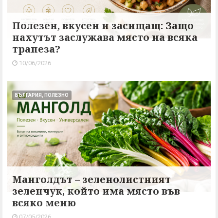
Полезен, вкусен и засищащ: Защо
нахутът заслужава място на всяка
трапеза?
10/06/2026
БЪЛГАРИЯ, ПОЛЕЗНО
Манголдът – зеленолистният
зеленчук, който има място във
всяко меню
07/05/2026