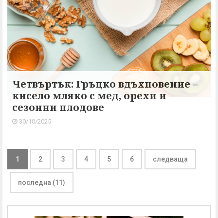
Четвъртък: Гръцко вдъхновение –
кисело мляко с мед, орехи и
сезонни плодове
30/10/2025
1
2
3
4
5
6
следваща
последна (11)