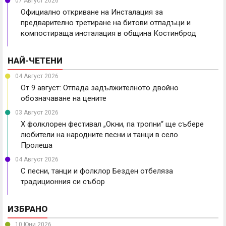
07 Август 2026
Официално откриване на Инсталация за
предварително третиране на битови отпадъци и
компостираща инсталация в община Костинброд
НАЙ-ЧЕТЕНИ
04 Август 2026
От 9 август: Отпада задължителното двойно
обозначаване на цените
03 Август 2026
X фолклорен фестивал „Окни, па тропни“ ще събере
любители на народните песни и танци в село
Пролеша
04 Август 2026
С песни, танци и фолклор Безден отбеляза
традиционния си събор
ИЗБРАНО
10 Юни 2026