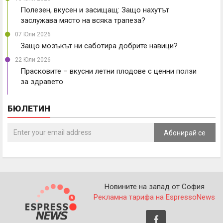
Полезен, вкусен и засищащ: Защо нахутът
заслужава място на всяка трапеза?
07 Юли 2026
Защо мозъкът ни саботира добрите навици?
22 Юли 2026
Прасковите – вкусни летни плодове с ценни ползи
за здравето
БЮЛЕТИН
Абонирай се
Новините на запад от София
Рекламна тарифа на EspressoNews