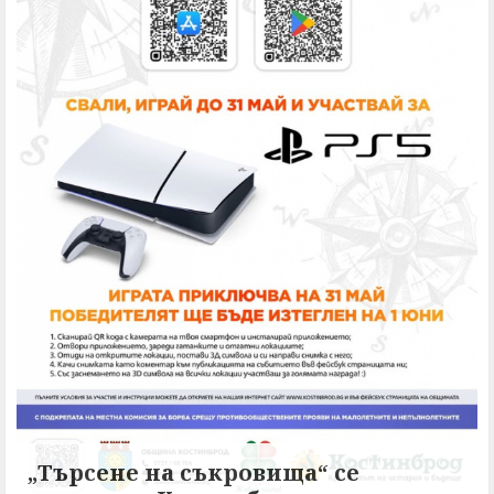
„Търсене на съкровища“ се