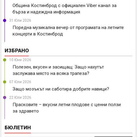
Община Костинброд с официален Viber канал за
бърза и надеждна информация
31 Юли 2026
Поредна музикална вечер от програмата на летните
концерти в Костинброд
ИЗБРАНО
10 Юни 2026
Полезен, вкусен и засищащ: Защо нахутът
заслужава място на всяка трапеза?
07 Юли 2026
Защо мозъкът ни саботира добрите навици?
22 Юли 2026
Прасковите – вкусни летни плодове с ценни ползи
за здравето
БЮЛЕТИН