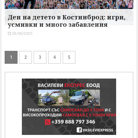
Ден на детето в Костинброд: игри,
усмивки и много забавлeния
03/06/2025
1
2
3
4
5