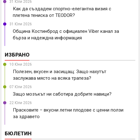
31 Юли 2026
Как да създадем спортно-елегантна визия с
плетена тениска от TEODOR?
31 Юли 2026
Община Костинброд с официален Viber канал за
бърза и надеждна информация
ИЗБРАНО
10 Юни 2026
Полезен, вкусен и засищащ: Защо нахутът
заслужава място на всяка трапеза?
07 Юли 2026
Защо мозъкът ни саботира добрите навици?
22 Юли 2026
Прасковите – вкусни летни плодове с ценни ползи
за здравето
БЮЛЕТИН