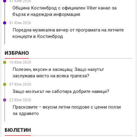
31 Юли 2026
Община Костинброд с официален Viber канал за
бърза и надеждна информация
31 Юли 2026
Поредна музикална вечер от програмата на летните
концерти в Костинброд
ИЗБРАНО
10 Юни 2026
Полезен, вкусен и засищащ: Защо нахутът
заслужава място на всяка трапеза?
07 Юли 2026
Защо мозъкът ни саботира добрите навици?
22 Юли 2026
Прасковите – вкусни летни плодове с ценни ползи
за здравето
БЮЛЕТИН