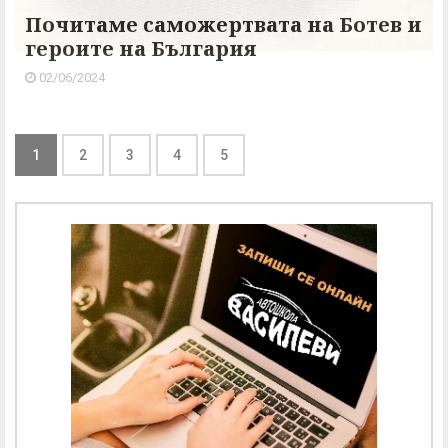
Почитаме саможертвата на Ботев и
героите на България
02/06/2024
1
2
3
4
5