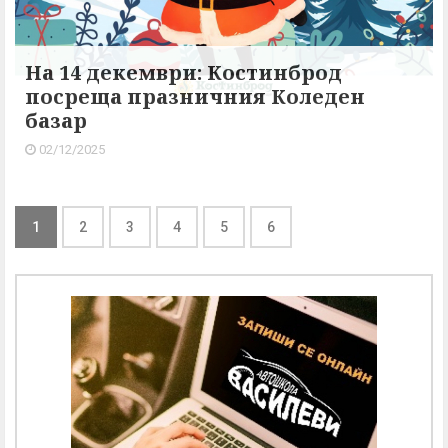
На 14 декември: Костинброд
посреща празничния Коледен
базар
02/12/2025
1
2
3
4
5
6