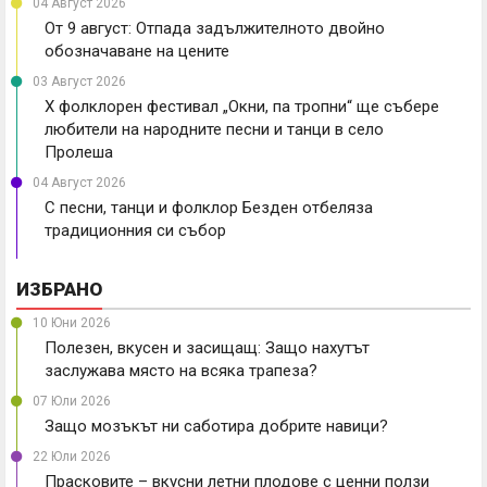
04 Август 2026
От 9 август: Отпада задължителното двойно
обозначаване на цените
03 Август 2026
X фолклорен фестивал „Окни, па тропни“ ще събере
любители на народните песни и танци в село
Пролеша
04 Август 2026
С песни, танци и фолклор Безден отбеляза
традиционния си събор
ИЗБРАНО
10 Юни 2026
Полезен, вкусен и засищащ: Защо нахутът
заслужава място на всяка трапеза?
07 Юли 2026
Защо мозъкът ни саботира добрите навици?
22 Юли 2026
Прасковите – вкусни летни плодове с ценни ползи