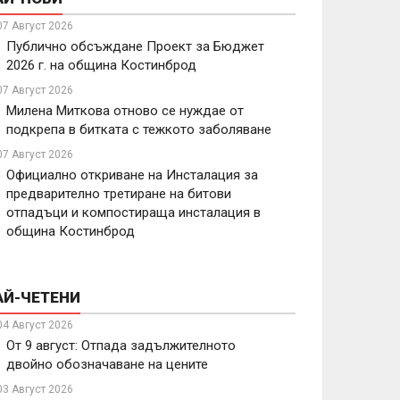
07 Август 2026
Публично обсъждане Проект за Бюджет
2026 г. на община Костинброд
07 Август 2026
Милена Миткова отново се нуждае от
подкрепа в битката с тежкото заболяване
07 Август 2026
Официално откриване на Инсталация за
предварително третиране на битови
отпадъци и компостираща инсталация в
община Костинброд
АЙ-ЧЕТЕНИ
04 Август 2026
От 9 август: Отпада задължителното
двойно обозначаване на цените
03 Август 2026