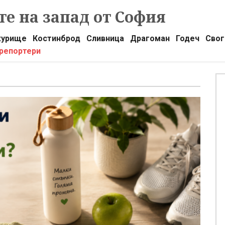
е на запад от София
урище
Костинброд
Сливница
Драгоман
Годеч
Свог
 репортери