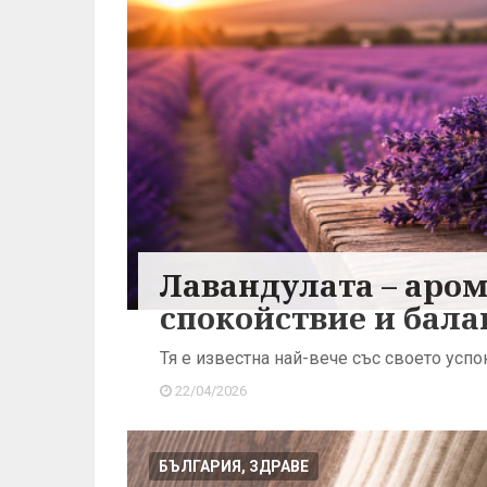
Лавандулата – аром
спокойствие и бала
Тя е известна най-вече със своето усп
22/04/2026
БЪЛГАРИЯ, ЗДРАВЕ