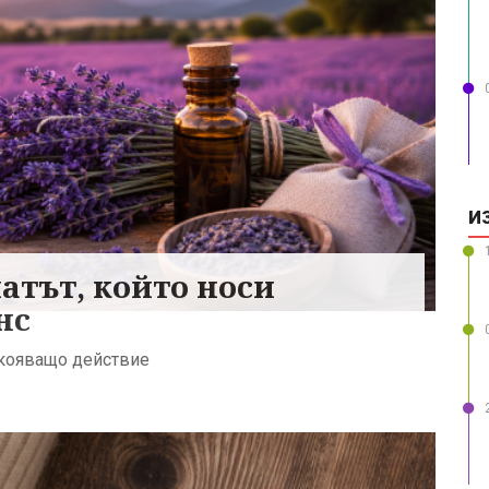
И
атът, който носи
нс
окояващо действие