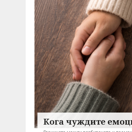
Кога чуждите емоц