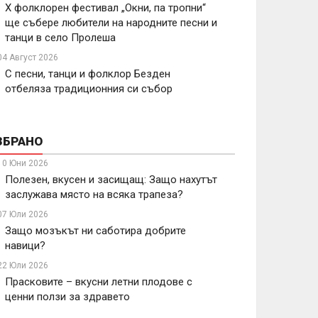
X фолклорен фестивал „Окни, па тропни“
ще събере любители на народните песни и
танци в село Пролеша
04 Август 2026
С песни, танци и фолклор Безден
отбеляза традиционния си събор
ЗБРАНО
10 Юни 2026
Полезен, вкусен и засищащ: Защо нахутът
заслужава място на всяка трапеза?
07 Юли 2026
Защо мозъкът ни саботира добрите
навици?
22 Юли 2026
Прасковите – вкусни летни плодове с
ценни ползи за здравето