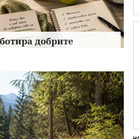
аботира добрите
Н