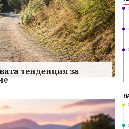
овата тенденция за
ие
Н