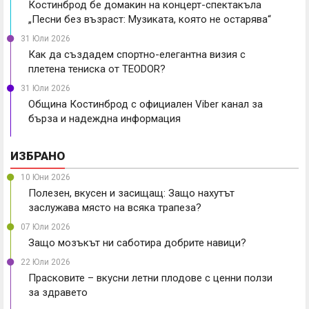
Костинброд бе домакин на концерт-спектакъла
„Песни без възраст: Музиката, която не остарява“
31 Юли 2026
Как да създадем спортно-елегантна визия с
плетена тениска от TEODOR?
31 Юли 2026
Община Костинброд с официален Viber канал за
бърза и надеждна информация
ИЗБРАНО
10 Юни 2026
Полезен, вкусен и засищащ: Защо нахутът
заслужава място на всяка трапеза?
07 Юли 2026
Защо мозъкът ни саботира добрите навици?
22 Юли 2026
Прасковите – вкусни летни плодове с ценни ползи
за здравето