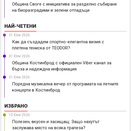
Община Своге с инициатива за разделно събиране
на биоразградими и зелени отпадъци
НАЙ-ЧЕТЕНИ
31 Юли 2026
Как да създадем спортно-елегантна визия с
плетена тениска от TEODOR?
31 Юли 2026
Община Костинброд с официален Viber канал за
бърза и надеждна информация
31 Юли 2026
Поредна музикална вечер от програмата на летните
концерти в Костинброд
ИЗБРАНО
10 Юни 2026
Полезен, вкусен и засищащ: Защо нахутът
заслужава място на всяка трапеза?