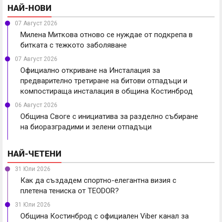
НАЙ-НОВИ
07 Август 2026
Милена Миткова отново се нуждае от подкрепа в
битката с тежкото заболяване
07 Август 2026
Официално откриване на Инсталация за
предварително третиране на битови отпадъци и
компостираща инсталация в община Костинброд
06 Август 2026
Община Своге с инициатива за разделно събиране
на биоразградими и зелени отпадъци
НАЙ-ЧЕТЕНИ
31 Юли 2026
Как да създадем спортно-елегантна визия с
плетена тениска от TEODOR?
31 Юли 2026
Община Костинброд с официален Viber канал за