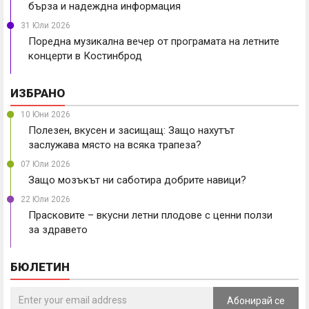
бърза и надеждна информация
31 Юли 2026
Поредна музикална вечер от програмата на летните
концерти в Костинброд
ИЗБРАНО
10 Юни 2026
Полезен, вкусен и засищащ: Защо нахутът
заслужава място на всяка трапеза?
07 Юли 2026
Защо мозъкът ни саботира добрите навици?
22 Юли 2026
Прасковите – вкусни летни плодове с ценни ползи
за здравето
БЮЛЕТИН
Абонирай се