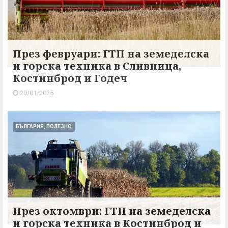
През февруари: ГТП на земеделска
и горска техника в Сливница,
Костинброд и Годеч
20/01/2025
БЪЛГАРИЯ, ПОЛЕЗНО
През октомври: ГТП на земеделска
и горска техника в Костинброд и