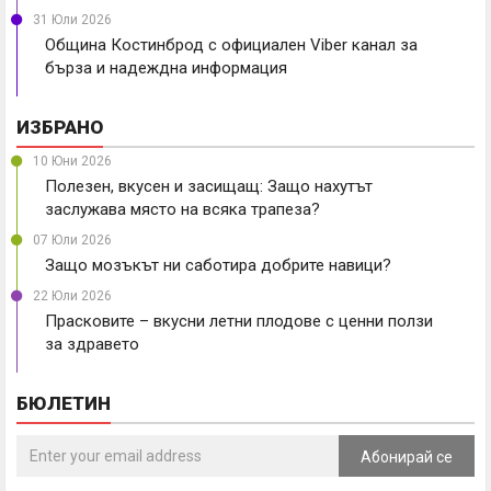
31 Юли 2026
Община Костинброд с официален Viber канал за
бърза и надеждна информация
ИЗБРАНО
10 Юни 2026
Полезен, вкусен и засищащ: Защо нахутът
заслужава място на всяка трапеза?
07 Юли 2026
Защо мозъкът ни саботира добрите навици?
22 Юли 2026
Прасковите – вкусни летни плодове с ценни ползи
за здравето
БЮЛЕТИН
Абонирай се