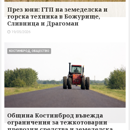
През юни: ГТП на земеделска и
горска техника в Божурище,
Сливница и Драгоман
19/05/2026
КОСТИНБРОД, ОБЩЕСТВО
Община Костинброд въвежда
ограничения за тежкотоварни
превозни средства и земеделска