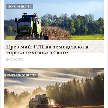
СВОГЕ, ОБЩЕСТВО
През май: ГТП на земеделска и
горска техника в Своге
02/05/2024
БЪЛГАРИЯ, ОБЩЕСТВО