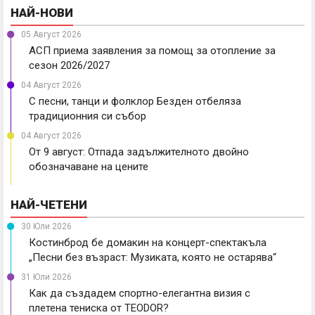
НАЙ-НОВИ
05 Август 2026
АСП приема заявления за помощ за отопление за
сезон 2026/2027
04 Август 2026
С песни, танци и фолклор Безден отбеляза
традиционния си събор
04 Август 2026
От 9 август: Отпада задължителното двойно
обозначаване на цените
НАЙ-ЧЕТЕНИ
30 Юли 2026
Костинброд бе домакин на концерт-спектакъла
„Песни без възраст: Музиката, която не остарява“
31 Юли 2026
Как да създадем спортно-елегантна визия с
плетена тениска от TEODOR?