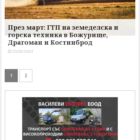
През март: ГТП на земеделска и
горска техника в Божурище,
Драгоман и Костинброд
20/02/2024
1
2