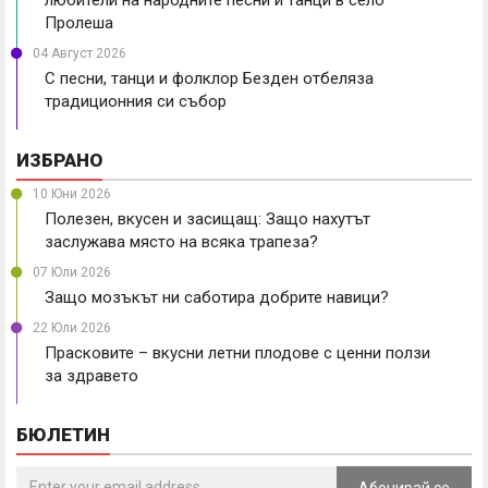
любители на народните песни и танци в село
Пролеша
04 Август 2026
С песни, танци и фолклор Безден отбеляза
традиционния си събор
ИЗБРАНО
10 Юни 2026
Полезен, вкусен и засищащ: Защо нахутът
заслужава място на всяка трапеза?
07 Юли 2026
Защо мозъкът ни саботира добрите навици?
22 Юли 2026
Прасковите – вкусни летни плодове с ценни ползи
за здравето
БЮЛЕТИН