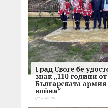
Град Своге бе удос
знак „110 години от
Българската армия 
война“
17/06/2026