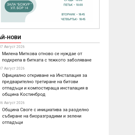
АЙ-НОВИ
07 Август 2026
Милена Миткова отново се нуждае от
подкрепа в битката с тежкото заболяване
07 Август 2026
Официално откриване на Инсталация за
предварително третиране на битови
отпадъци и компостираща инсталация в
община Костинброд
06 Август 2026
Община Своге с инициатива за разделно
събиране на биоразградими и зелени
отпадъци