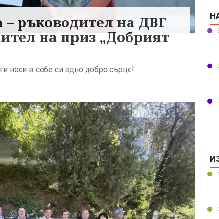
Н
 – ръководител на ДВГ
сител на приз „Добрият
и носи в себе си едно добро сърце!
И