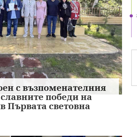
тоен с възпоменателния
 славните победи на
в Първата световна