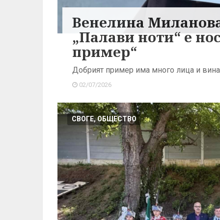
Венелина Миланова
„Палави ноти“ е но
пример“
Добрият пример има много лица и винаг
02/07/2026
СВОГЕ, ОБЩЕСТВО