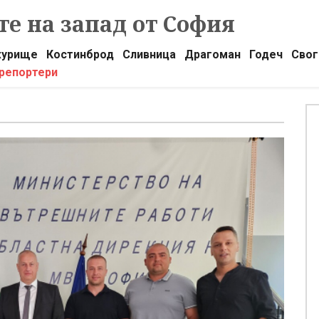
е на запад от София
урище
Костинброд
Сливница
Драгоман
Годеч
Свог
 репортери