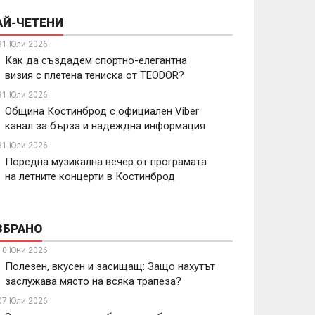
АЙ-ЧЕТЕНИ
31 Юли 2026
Как да създадем спортно-елегантна
визия с плетена тениска от TEODOR?
31 Юли 2026
Община Костинброд с официален Viber
канал за бърза и надеждна информация
31 Юли 2026
Поредна музикална вечер от програмата
на летните концерти в Костинброд
ЗБРАНО
10 Юни 2026
Полезен, вкусен и засищащ: Защо нахутът
заслужава място на всяка трапеза?
07 Юли 2026