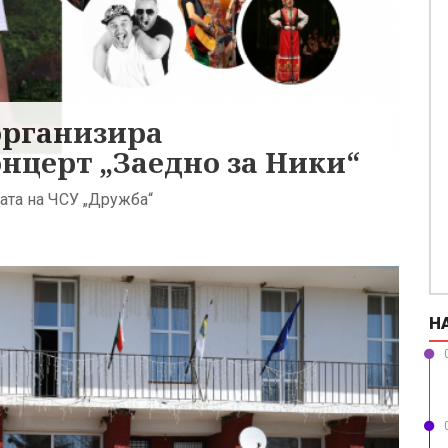
организира
нцерт „Заедно за Ники“
ата на ЧСУ „Дружба“
Н