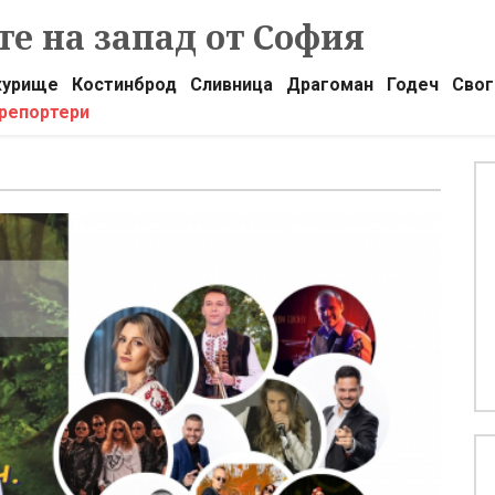
е на запад от София
урище
Костинброд
Сливница
Драгоман
Годеч
Свог
 репортери