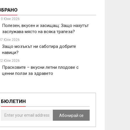
ЗБРАНО
10 Юни 2026
Полезен, вкусен и засищащ: Защо нахутът
заслужава място на всяка трапеза?
07 Юли 2026
Защо мозъкът ни саботира добрите
навици?
22 Юли 2026
Прасковите – вкусни летни плодове с
ценни ползи за здравето
БЮЛЕТИН
Абонирай се