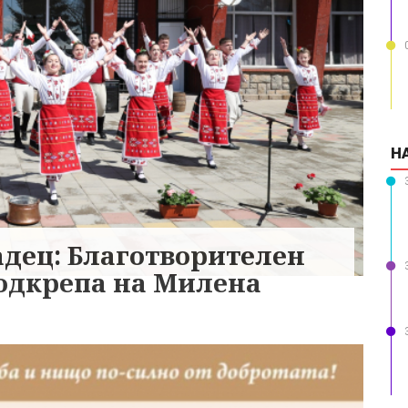
Н
адец: Благотворителен
подкрепа на Милена