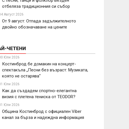
С песни, танци и фолклор Безден
отбеляза традиционния си събор
04 Август 2026
От 9 август: Отпада задължителното
двойно обозначаване на цените
АЙ-ЧЕТЕНИ
30 Юли 2026
Костинброд бе домакин на концерт-
спектакъла „Песни без възраст: Музиката,
която не остарява“
31 Юли 2026
Как да създадем спортно-елегантна
визия с плетена тениска от TEODOR?
31 Юли 2026
Община Костинброд с официален Viber
канал за бърза и надеждна информация