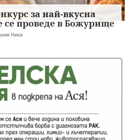
нкурс за най-вкусна
 се проведе в Божурище
шния Ники