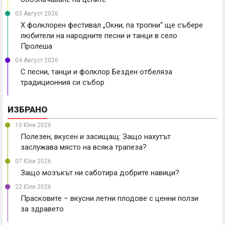
03 Август 2026
X фолклорен фестивал „Окни, па тропни“ ще събере
любители на народните песни и танци в село
Пролеша
04 Август 2026
С песни, танци и фолклор Безден отбеляза
традиционния си събор
ИЗБРАНО
10 Юни 2026
Полезен, вкусен и засищащ: Защо нахутът
заслужава място на всяка трапеза?
07 Юли 2026
Защо мозъкът ни саботира добрите навици?
22 Юли 2026
Прасковите – вкусни летни плодове с ценни ползи
за здравето