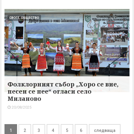
СВОГЕ, ОБЩЕСТВО
Фолклорният събор „Хоро се вие,
песен се пее“ огласи село
Миланово
20/08/2025
1
2
3
4
5
6
следваща