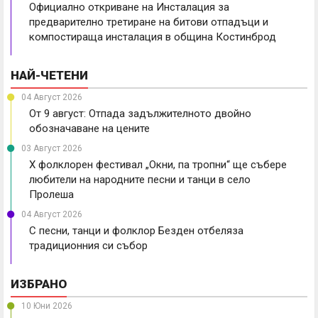
Официално откриване на Инсталация за
предварително третиране на битови отпадъци и
компостираща инсталация в община Костинброд
НАЙ-ЧЕТЕНИ
04 Август 2026
От 9 август: Отпада задължителното двойно
обозначаване на цените
03 Август 2026
X фолклорен фестивал „Окни, па тропни“ ще събере
любители на народните песни и танци в село
Пролеша
04 Август 2026
С песни, танци и фолклор Безден отбеляза
традиционния си събор
ИЗБРАНО
10 Юни 2026