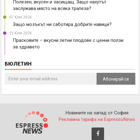
Полезен, вкусен и засищащ: Защо нахутът
заслужава място на всяка трапеза?
07 Юли 2026
Защо мозъкът ни саботира добрите навици?
22 Юли 2026
Прасковите – вкусни летни плодове с ценни ползи
за здравето
БЮЛЕТИН
Абонирай се
Новините на запад от София
Рекламна тарифа на EspressoNews