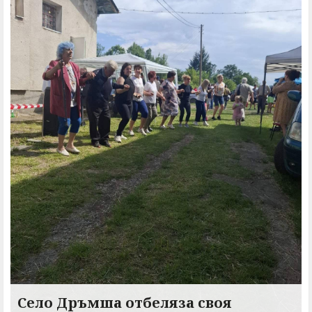
Село Дръмша отбеляза своя