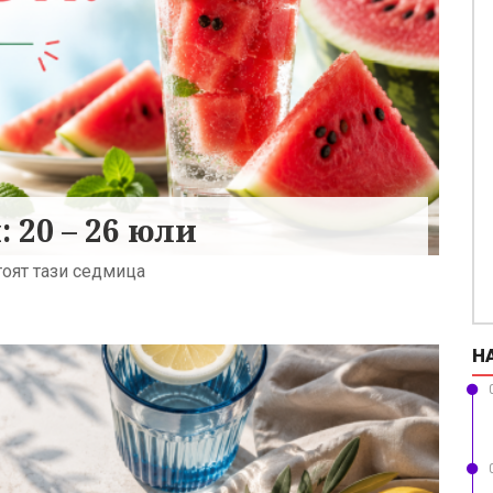
 20 – 26 юли
оят тази седмица
Н