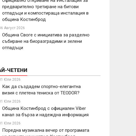
Официално откриване на Инсталация за
предварително третиране на битови
отпадъци и компостираща инсталация в
община Костинброд
06 Август 2026
Община Своге с инициатива за разделно
събиране на биоразградими и зелени
отпадъци
АЙ-ЧЕТЕНИ
31 Юли 2026
Как да създадем спортно-елегантна
визия с плетена тениска от TEODOR?
31 Юли 2026
Община Костинброд с официален Viber
канал за бърза и надеждна информация
31 Юли 2026
Поредна музикална вечер от програмата