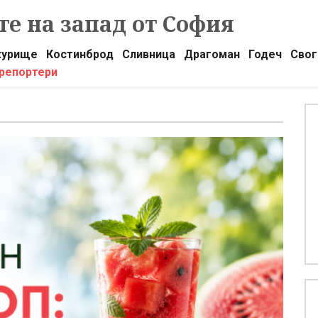
е на запад от София
урище
Костинброд
Сливница
Драгоман
Годеч
Свог
 репортери