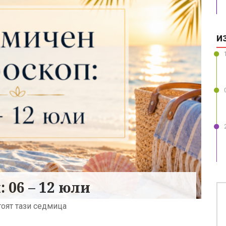
И
 06 – 12 юли
оят тази седмица