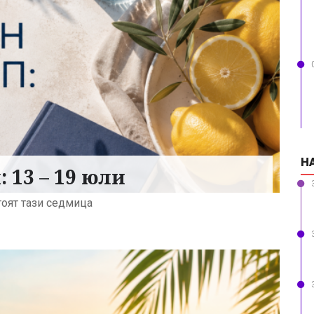
Н
 13 – 19 юли
оят тази седмица